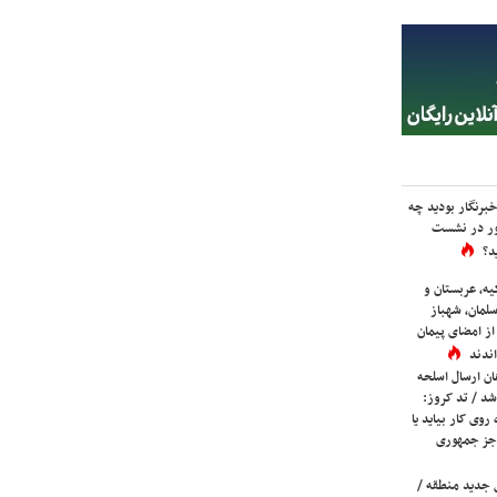
برنگار بودید چه
ور در نشست
د؟
یه، عربستان و
لمان، شهباز
ز امضای پیمان
ندند
ان ارسال اسلحه
شد / تد کروز:
روی کار بیاید یا
جز جمهوری
 جدید منطقه /