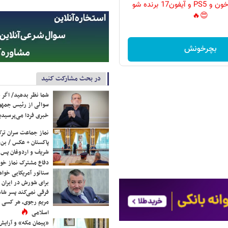
گردونه رو بچرخون و PS5 و آیفون17 برنده شو
😍🔥
بچرخونش
در بحث مشارکت کنید
شما نظر بدهید/ اگر خ
سوالی از رئیس جمه
خبری فردا می‌پرسیدی
نماز جماعت سران ترک
پاکستان + عکس / بن‌س
شریف و اردوغان پس ا
دفاع مشترک نماز خوا
سناتور آمریکایی خواه
برای شورش در ایران 
فرقی نمی‌کند پسر شاه 
مریم رجوی، هر کسی 
اسلامی
«پیمان مکه» و آرایش