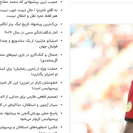
عجیب ترین پیشنهادی که محمد صلاح ر
نه آقای تاجرنیا ! حال تیمت خوب نی
هم فقط نجره نقل و انتقال نیست
بزرگ‌ترین پیشنهاد تاریخ لیگ برتر انگل
آمار شگفت‌انگیز مسی در سال ۲۰۲۶
امیلیانو مارتینز؛ از یک ساندویچ و چمد
فوتبال جهان
جنجال و کتک‌کاری در بازی تیم‌های منص
گل‌محمدی!
حمایت ویژه از رامین رضاییان؛ برای است
او احترام بگذارید!
خط‌ونشان تارتار در تمرین؛ این کار نامر
پرسپولیس است!
تصمیم قطعی طارمی برای جدایی از الم
سردار آزمون و استقلال؛ مذاکره‌ای در کار
پاسخ منفی پورعلی‌گنجی به پیشنهاد م
پرسپولیس لژیونر می‌شود
عکس| اسطوره‌های استقلال و پرسپولی