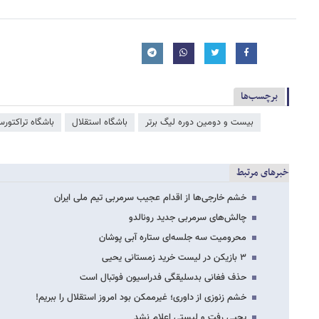
برچسب‌ها
بیست و دومین دوره لیگ برتر
باشگاه استقلال
باشگاه تراکتورس
خبرهای مرتبط
خشم خارجی‌ها از اقدام عجیب سرمربی تیم ملی ایران
چالش‌های سرمربی جدید رونالدو
محرومیت سه جلسه‌ای ستاره آبی پوشان
۳ بازیکن در لیست خرید زمستانی یحیی
حذف فغانی بدسلیقگی فدراسیون فوتبال است
خشم زنوزی از داوری‌؛ غیرممکن بود امروز استقلال را ببریم!
یحیی رفت و لیستی اعلام نشد