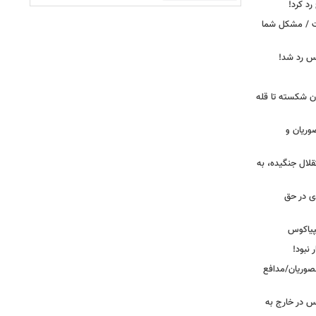
د کرد!
ست / مشکل شما
یس رد شد!
ان شکسته تا قله
وریان و
قلال جنگیده، به
دی در حق
پیاکوس
 نبود!
نصوریان/مدافع
س در خارج به