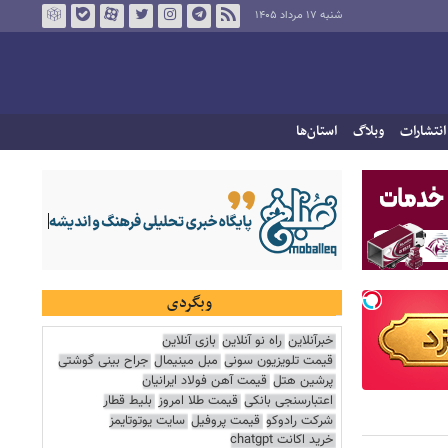
شنبه ۱۷ مرداد ۱۴۰۵
انتشارات
وبلاگ
استان‌ها
وبگردی
خبرآنلاین
راه نو آنلاین
بازی آنلاین
قیمت تلویزیون سونی
مبل مینیمال
جراح بینی گوشتی
پرشین هتل
قیمت آهن فولاد ایرانیان
اعتبارسنجی بانکی
قیمت طلا امروز
بلیط قطار
شرکت رادوکو
قیمت پروفیل
سایت یوتوتایمز
خرید اکانت chatgpt