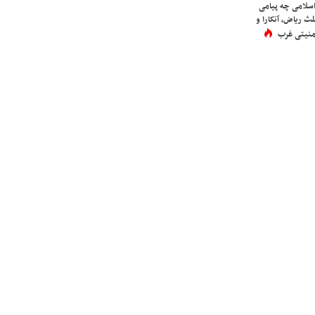
اسلامی چه پیامی
لث ریاض، آنکارا و
 امنیتی غرب