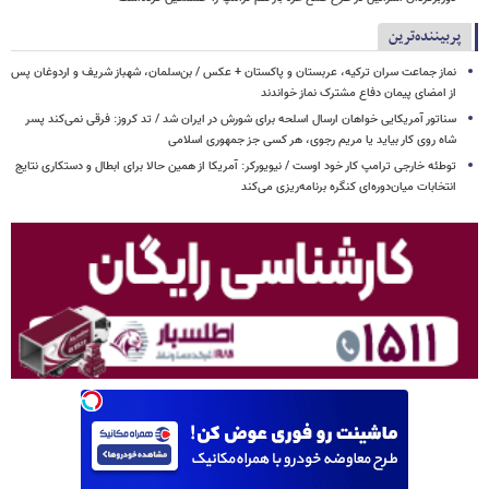
پربیننده‌ترین
نماز جماعت سران ترکیه، عربستان و پاکستان + عکس / بن‌سلمان، شهباز شریف و اردوغان پس
از امضای پیمان دفاع مشترک نماز خواندند
سناتور آمریکایی خواهان ارسال اسلحه برای شورش در ایران شد / تد کروز: فرقی نمی‌کند پسر
شاه روی کار بیاید یا مریم رجوی، هر کسی جز جمهوری اسلامی
توطئه خارجی ترامپ کار خود اوست / نیویورکر: آمریکا از همین حالا برای ابطال و دستکاری نتایج
انتخابات میان‌دوره‌ای کنگره برنامه‌ریزی می‌کند