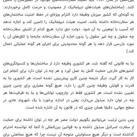
بین‌الملل در سال 1961 باید امنیت سفارت‌خانه‌های موجود در کشورشان را تامین
کنند. (ساختمان‌های هیئت‌های دیپلماتیک از مصونیت و حرمت کامل برخوردارند.
به گونه‌ای که کشور میزبان وظیفه دارد التزام ویژه‌ای در حفظ امنیت ساختمان‌های
هر سفارت‌خانه داشته باشد، امنیت هیئت دیپلماتیک را تامین کند و اجازه ندهد
که آسیب یا توهینی به آن شود. دولت حق ندارد هیچ کدام از اشیای سفارت‌خانه
چه منقول و چه غیر منقول را بدون اجازه آن سفارت‌خانه جابه‌جا یا اتاق‌های آن را
مورد بازرسی قرار دهد یا هر گونه محدودیتی برای اجرای هر گونه عملیاتی اعمال
کند.)
بنا به قانونی که گفته شد، هر کشوری وظیفه دارد از ساختمان‌ها و کنسولگری‌های
کشورهای خارجی حمایت کامل به عمل آورد و هر چه در توان دارد برای انجام این
کار به کار گیرد، دیگر نتیجه چنین کاری پیش‌بینی نشده است، هر کشوری بنا به
قدرت و قوتش وظیفه چنین کاری را دارد، هیچ گونه معیاری برای چنین چیزی
تعیین نشده است، هر کشوری فقط در چارچوب توانایی‌ها و بنا به ظرفیت‌ها هر
چه در توان دارد مبذول می‌دارد، یعنی در اندازه برخورد با یک شهروند عادی در
سطح جهانی، دقیقا همان چیزی که در قانون به آن اشاره شده است.
پس بدین ترتیب می‌توانیم بگوییم دولت مصر هر چه در توان داشته برای حمایت
از سفارت اسرائیل مبذول داشته و به قوانین بین‌المللی تا آنجا که توانسته احترام
گذاشته است و دیگر هیچ مسئولیتی متوجه آن نیست چرا که هیچ ممانعتی برای