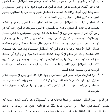
3- کوتاهی شورای نظامی مصر در اتخاذ تصمیم‌های ضد اسرائیلی به گونه‌ای
که برخی گمان می‌کنند نوعی عمد در این کوتاهی وجود دارد و حتی بسیاری از
مصری‌ها این گونه برداشت کردند که تعامل شورای نظامی با اسرائیل بسیار
شبیه همکاری نظام سابق با رژیم اشغالگر است.
4- تعامل ترکیه با اسرائیل بر سر حادثه تجاوز به کشتی آزادی و اتخاذ
تصمیم‌های جدی از سوی ترکیه در راستای افزایش تنش‌ها با این رژیم که در
راس آن اخراج سفیر اسرائیل از آنکارا را شاهد بودیم، همچنین کاهش سطح
دیپلماتیک دو طرف و تعلیق تمامی روابط اقتصادی و نظامی با آن و حتی
تهدید به فرستادن این پرونده به دادگاه بین‌المللی جنایات جنگی برای محاکمه
عاملان قتل 9 تبعه ترک با وجود این که اسرائیل پیشنهاد پرداخت یک میلیون
دلار غرامت بابت هر کدام از 9 تبعه کشته شده داده بود و از وقوع آن حادثه
ابراز تاسف کرده بود، پیشنهادی که ترکیه رد کرد و بر عذرخواهی رسمی تلاویو
تاکید کرد. اسرائیل این تقاضا را تا بدین لحظه رد کرده است و فقط به پرداخت
غرامت مالی بسنده کرده است.
5- نزد اکثریت مردم مصر این احساس وجود دارد که امور پس از سقوط نظام
سابق آن طور که می‌خواستند پیش نرفته است، به ویژه که مردم مصر
احساس می‌کنند امور به آن ترتیبی که آرزوی آن را می‌کردند سوق داده
نمی‌شود.
در قانون بین‌المللی حمایت از سفارت‌خانه‌ها و کنسولگری‌ها تاکید شده است که
تمامی کشورهای جهان بر اساس ماده 22 توافق‌نامه وین در ارتباط با روابط