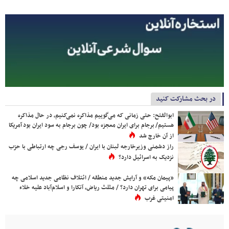
در بحث مشارکت کنید
ابوالفتح: حتی زمانی که می‌گوییم مذاکره نمی‌کنیم، در حال مذاکره
هستیم/ برجام برای ایران معجزه بود/ چون برجام به سود ایران بود آمریکا
از آن خارج شد
راز دشمنی وزیرخارجه لبنان با ایران / یوسف رجی چه ارتباطی با حزب
نزدیک به اسرائیل دارد؟
«پیمان مکه» و آرایش جدید منطقه / ائتلاف نظامی جدید اسلامی چه
پیامی برای تهران دارد؟ / مثلث ریاض، آنکارا و اسلام‌آباد علیه خلاء
امنیتی غرب