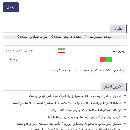
ارسال
نظرات
نظرات منتشر شده: 1
نظرات در صف انتشار: 0
نظرات غیرقابل انتشار: 0
بدون نام
۰۰:۳۳ - ۱۳۹۰/۰۶/۲۲
پاسخ
0
0
پرفسور بالاخره ما نفهمیدیم درست بوده یا نبوده.
آخرین اخبار
الاخبار: مذاکرات رم خواسته‌های اسرائیل را تقویت کرد/ نقش لبنان چیست؟
انصارالله: ترکیه و پاکستان از متجاوز حمایت نکنند / به محاصره عربستان ادامه می‌دهیم
اردوغان: توافق‌نامه مکه هیچ کشوری را هدف قرار نمی‌دهد
نگرانی تل‌آویو از گسترش پرونده‌های جاسوسی مرتبط با ایران
کپسول آتش‌نشانی نتانیاهو به واشنگتن می‌رود / مأموریت محرمانه درمر در کاخ سفید؛
دوربرگردان اسرائیل در طرح صلح غزه باز هم ترامپ را خشمگین کرده‌است