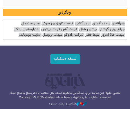
وبگردی
خبرآنلاین
راه نو آنلاین
بازی آنلاین
قیمت تلویزیون سونی
مبل مینیمال
جراح بینی گوشتی
پرشین هتل
قیمت آهن فولاد ایرانیان
اعتبارسنجی بانکی
قیمت طلا امروز
بلیط قطار
شرکت رادوکو
قیمت پروفیل
سایت یوتوتایمز
نسخه دسکتاپ
تمامی حقوق این سایت برای خبرآنلاین محفوظ است. نقل مطالب با ذکر منبع بلامانع است.
Copyright © 2025 khabaronline News Agancy, All rights reserved
طراحی و تولید: نستوه