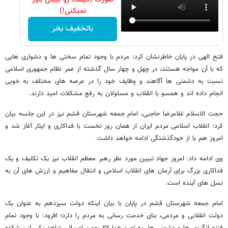
نمیکنی!)
باتخفیف بخر
فتح الهی در پایان خاطرنشان کرد: مردم با وجود تمام سختی ها و دشواری هایی
که با آن مواجه هستند، در چهل و چهار سال گذشته از عمر نظام جمهوری اسلامی
نسبت به دشمنی ها آگاهند و وظایف خود را در عرصه های مختلف به خوبی
انجام داده اند و همسو با انقلاب و مسئولان به رفع مشکلات امید دارند.
حجت الاسلام غلامرضا حاجبی، امام جمعه شهرستان قشم نیز در این جلسه بیان
کرد: انقلاب اسلامی مردم ایران از همان روز نخست با فداکاری و ایثار آغاز شد و
امروز هم با از خودگذشتگی ادامه خواهد داشت.
وی ادامه داد: امروز جهاد تبیین مورد نظر رهبر معظم انقلاب نیز یک تکلیف و یک
فداکاری بزرگ برای آرمان های انقلاب اسلامی و انتقال مفاهیم و ارزش های آن به
نسل های آینده است.
امام جمعه شهرستان قشم در پایان با بیان اینکه دولت سیزدهم به عنوان یک
دولت انقلابی و مردمی، بنای خدمت رسانی به مردم را دارد؛ افزود: با وجود تمام
فتنه انگیزی ها و دشمنی ها، به امید خدا ۲۲ بهمن امسال، شاهد یکی از پرشکوه