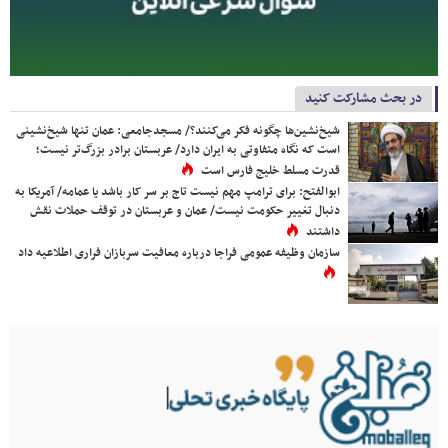
در بحث مشارکت کنید
شیخ‌نشین‌ها چگونه فکر می‌کنند؟/ مسجدجامعی: عمان تنها شیخ‌نشینی
است که نگاه متفاوتی به ایران دارد/ عربستان برادر بزرگ‌تر نیست؛
قدرت مسلط خلیج فارس است
ابوالفتح: برای ترامپ مهم نیست تاج بر سر کار باشد یا عمامه/ آمریکا به
دنبال تغییر حکومت نیست/ عمان و عربستان در توقف حملات نقش
داشتند
سازمان وظیفه عمومی فراجا درباره معافیت سربازان فراری اطلاعیه داد