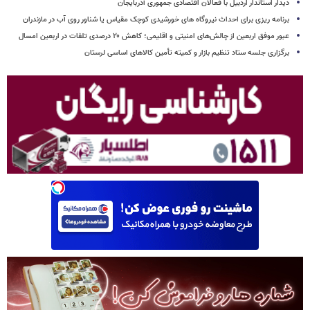
دیدار استاندار اردبیل با فعالان اقتصادی جمهوری آذربایجان
برنامه ریزی برای احداث نیروگاه های خورشیدی کوچک مقیاس یا شناور روی آب در مازندران
عبور موفق اربعین از چالش‌های امنیتی و اقلیمی؛ کاهش ۲۰ درصدی تلفات در اربعین امسال
برگزاری جلسه ستاد تنظیم بازار و کمیته تأمین کالاهای اساسی لرستان