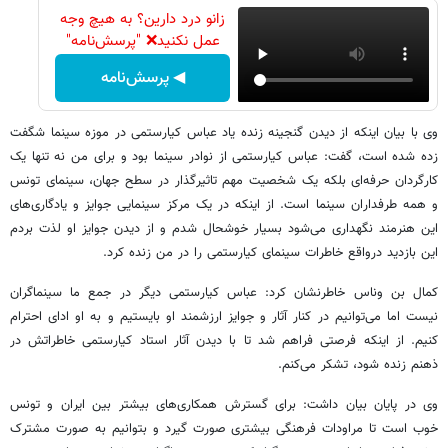
زانو درد دارین؟ به هیچ وجه
عمل نکنید❌ "پرسش‌نامه"
◀ پرسش‌نامه
وی با بیان اینکه از دیدن گنجینه زنده یاد عباس کیارستمی در موزه سینما شگفت
زده شده است، گفت: عباس کیارستمی از نوادر سینما بود و برای من نه تنها یک
کارگردان حرفه‌ای بلکه یک شخصیت مهم تاثیرگذار در سطح جهان، سینمای تونس
و همه طرفداران سینما است. از اینکه در یک مرکز سینمایی جوایز و یادگاری‌های
این هنرمند نگهداری می‌شود بسیار خوشحال شدم و از دیدن جوایز او لذت بردم
این بازدید درواقع خاطرات سینمای کیارستمی را در من زنده کرد.
کمال بن وناس خاطرنشان کرد: عباس کیارستمی دیگر در جمع ما سینماگران
نیست اما می‌توانیم در کنار آثار و جوایز ارزشمند او بایستیم و به او ادای احترام
کنیم. از اینکه فرصتی فراهم شد تا با دیدن آثار استاد کیارستمی خاطراتش در
ذهنم زنده شود، تشکر می‌کنم.
وی در پایان بیان داشت: برای گسترش همکاری‌های بیشتر بین ایران و تونس
خوب است تا مراودات فرهنگی بیشتری صورت گیرد و بتوانیم به صورت مشترک