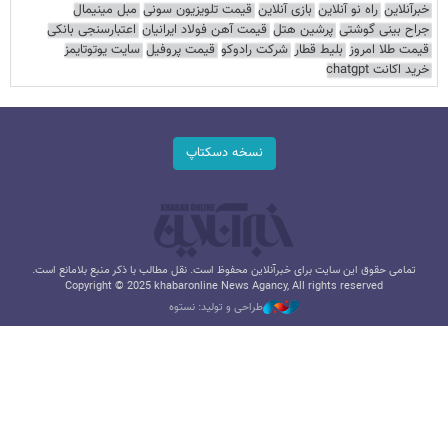
خبرآنلاین
راه نو آنلاین
بازی آنلاین
قیمت تلویزیون سونی
مبل مینیمال
جراح بینی گوشتی
پرشین هتل
قیمت آهن فولاد ایرانیان
اعتبارسنجی بانکی
قیمت طلا امروز
بلیط قطار
شرکت رادوکو
قیمت پروفیل
سایت یوتوتایمز
خرید اکانت chatgpt
نسخه دسکتاپ
تمامی حقوق این سایت برای خبرآنلاین محفوظ است. نقل مطالب با ذکر منبع بلامانع است.
Copyright © 2025 khabaronline News Agancy, All rights reserved
طراحی و تولید: نستوه