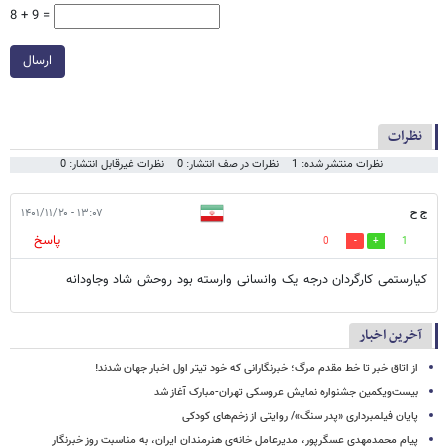
8 + 9 =
ارسال
نظرات
نظرات منتشر شده: 1
نظرات در صف انتشار: 0
نظرات غیرقابل انتشار: 0
ج ح
۱۳:۰۷ - ۱۴۰۱/۱۱/۲۰
پاسخ
0
1
کیارستمی کارگردان درجه یک وانسانی وارسته بود روحش شاد وجاودانه
آخرین اخبار
از اتاق خبر تا خط مقدم مرگ؛ خبرنگارانی که خود تیتر اول اخبار جهان شدند!
بیست‌ویکمین جشنواره نمایش عروسکی تهران-مبارک آغاز شد
پایان فیلمبرداری «پدر سنگ»/ روایتی از زخم‌های کودکی
پیام محمدمهدی عسگرپور، مدیرعامل خانه‌ی هنرمندان ایران، به مناسبت روز خبرنگار