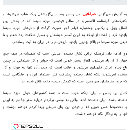
به گزارش
خبرگزاری
خبرآنلاین
، بن وناس بعد از برگزارشدن ورک شاپ «روش‌ها و
تکنیک‌های فیلمنامه اقتباسی» در سالن فردوس موزه سینما که در بخش بین
الملل چهل و یکمین جشنواره فیلم فجر صورت گرفت از تالارهای موزه سینما
بازدید کرد و گفت: از اینکه به ایران آمدم خوشحال و بسیار شگفت زده شدم و با
دیدن موزه سینما درواقع بهترین بازدید تاریخی‌ام را در ایران به ثبت رساندم.
وی ادامه داد: فرهنگ ایرانی نشان دهنده اصالتی است که همیشه در همه جای
جهان از آن یاد می‌شود. اتفاق بسیار خوبی است که جوایز و آثار سینمایی در چنین
باغ زیبای ایرانی نگهداری می‌شود و جالب است که دیدن آن تنها به جوایز و آثار
بسنده نمی‌شوند بلکه نشان دهنده پیشرفت فنی سینمای ایران و جایگاهی است
که برای هنرمندان سرزمینی است که تمدنی دیرینه دارد، قائل شده اند.
کمال بن وناس با بیان اینکه خوب است تا همه کشورهای جهان موزه سینما
داشته باشند، بیان داشت: قطعا وقتی به تونس برگردم درباره سفر جذابم به ایران
و مخصوصا حس خوبی که از دیدن این بنای تاریخی پیدا کردم خواهم نوشت و
آنها را به یادگار نگه خواهم داشت.