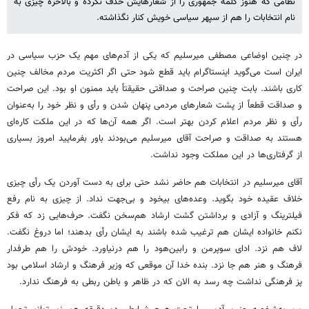
نظامی که هنوز کلمه جمهوری را از شعارهایش حذف نکرده و بالاخره چیزی به
نام انتخابات را هم از سپهر سیاسی خویش کنار نگذاشته.
در چنین اوضاعی مصطفی میرسلیم که یکی از آدم‌های مهم یک حزب سیاسی در
ایران است می‌گوید اینستاگرام باید قطع شود حتی اگر اکثریت مردم مخالف چنین
کاری باشند. بابت چنین صراحت و صداقتی حقیقتاً باید ممنون او بود. این صراحت
و صداقت قطعاً از پشت شعارهای مردمی پنهان شدن و رأی و نظر خود را به‌عنوان
رأی و نظر مردم اعلام کردن بهتر است. اگر همه آن‌ها که در این ملکت کاره‌ای
هستند به صداقت و صراحت آقای میرسلیم می‌بودند باور بفرمایید امروز بسیاری
از گرفتاری‌ها در این مملکت وجود نداشت.
آقای میرسلیم در انتخابات هم حاضر نشد حتی برای به دست آوردن یک رأی چیزی
خلاف عقیده خود بگوید. وعده‌های بیخود و بی‌جهت نداد. از چیزی به نام رفع
فیلترینگ و آزادی و برداشتن گشت ارشاد هم‌سخن نگفت. حرف‌هایی زد که فکر
نکنم خانواده ایشان هم ترغیب شده باشند به ایشان رأی بدهند؛ اما دروغ نگفت.
لاف هم نزد. ادای سوپرمن و رابین‌هود را هم درنیاورد. خودش را هم طرفدار
فرهنگ و هنر هم جا نزد. بنده خدا آن موقعی که وزیر فرهنگ و ارشاد اسلامی بود
پز فرهنگی نداشت چه رسد به الان که در ظاهر و باطن ربطی به فرهنگ ندارد.