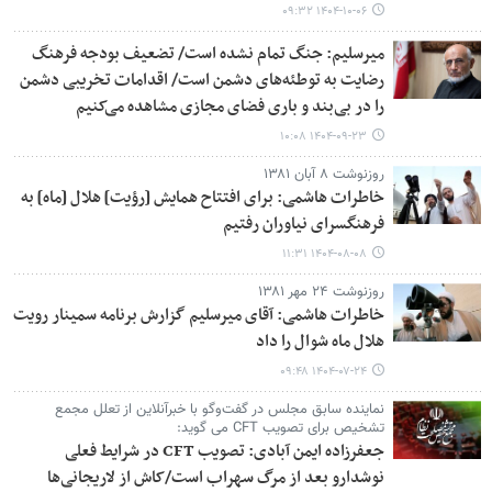
۱۴۰۴-۱۰-۰۶ ۰۹:۳۲
میرسلیم: جنگ تمام نشده است/ تضعیف بودجه فرهنگ
رضایت به توطئه‌های دشمن است/ اقدامات تخریبی دشمن
را در بی‌بند و باری فضای مجازی مشاهده می‌کنیم
۱۴۰۴-۰۹-۲۳ ۱۰:۰۸
روزنوشت ۸ آبان ۱۳۸۱
خاطرات هاشمی: برای افتتاح همایش [رؤیت] هلال [ماه] به
فرهنگسرای نیاوران رفتیم
۱۴۰۴-۰۸-۰۸ ۱۱:۳۱
روزنوشت ۲۴ مهر ۱۳۸۱
خاطرات هاشمی: آقای میرسلیم گزارش برنامه سمینار رویت
هلال ماه شوال را داد
۱۴۰۴-۰۷-۲۴ ۰۹:۴۸
نماینده سابق مجلس در گفت‌وگو با خبرآنلاین از تعلل مجمع
تشخیص برای تصویب CFT می گوید:
جعفرزاده ایمن آبادی: تصویب CFT در شرایط فعلی
نوشدارو بعد از مرگ سهراب است/کاش از لاریجانی‌ها