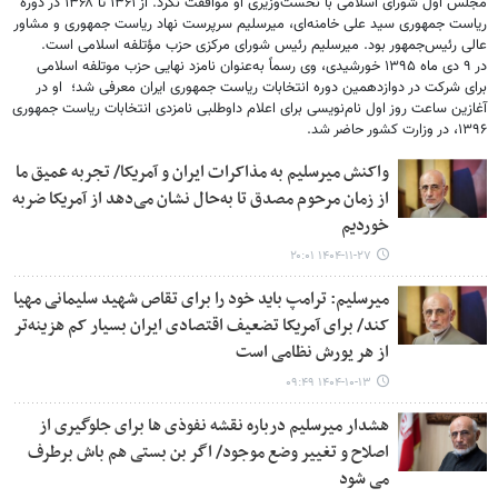
مجلس اول شورای اسلامی با نخست‌وزیری او موافقت نکرد. از ۱۳۶۱ تا ۱۳۶۸ در دوره
ریاست جمهوری سید علی خامنه‌ای، میرسلیم سرپرست نهاد ریاست جمهوری و مشاور
عالی رئیس‌جمهور بود. میرسلیم رئیس شورای مرکزی حزب مؤتلفه اسلامی است.
در ۹ دی ماه ۱۳۹۵ خورشیدی، وی رسماً به‌عنوان نامزد نهایی حزب موتلفه اسلامی
برای شرکت در دوازدهمین دوره انتخابات ریاست جمهوری ایران معرفی شد؛ او در
آغازین ساعت روز اول نام‌نویسی برای اعلام داوطلبی نامزدی انتخابات ریاست جمهوری
۱۳۹۶، در وزارت کشور حاضر شد.
واکنش میرسلیم به مذاکرات ایران و آمریکا/ تجربه عمیق ما
از زمان مرحوم مصدق تا به‌حال نشان می‌دهد از آمریکا ضربه
خوردیم
۱۴۰۴-۱۱-۲۷ ۲۰:۰۱
میرسلیم: ترامپ باید خود را برای تقاص شهید سلیمانی مهیا
کند/ برای آمریکا تضعیف اقتصادی ایران بسیار کم هزینه‌تر
از هر یورش نظامی است
۱۴۰۴-۱۰-۱۳ ۰۹:۴۹
هشدار میرسلیم درباره نقشه نفوذی ها برای جلوگیری از
اصلاح و تغییر وضع موجود/ اگر بن بستی هم باش برطرف
می شود