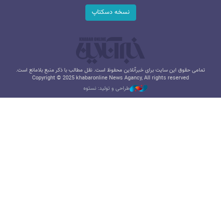
نسخه دسکتاپ
تمامی حقوق این سایت برای خبرآنلاین محفوظ است. نقل مطالب با ذکر منبع بلامانع است.
Copyright © 2025 khabaronline News Agancy, All rights reserved
طراحی و تولید: نستوه