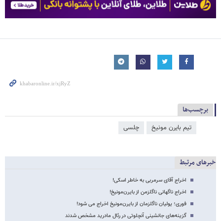
برچسب‌ها
تیم بایرن مونیخ
چلسی
خبرهای مرتبط
اخراج آقای سرمربی به خاطر اسکی!
اخراج ناگهانی ناگلزمن از بایرن‌مونیخ!
فوری؛ یولیان ناگلزمان از بایرن‌مونیخ اخراج می شود!
گزینه‌های جانشینی آنچلوتی در رئال مادرید مشخص شدند