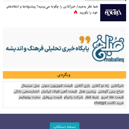
شما نظر بدهید/ خبرآنلاین را چگونه می‌بینید؟ پیشنهادها و انتقادهای
خود را بگویید
وبگردی
خبرآنلاین
راه نو آنلاین
بازی آنلاین
قیمت تلویزیون سونی
مبل مینیمال
جراح بینی گوشتی
پرشین هتل
قیمت آهن فولاد ایرانیان
اعتبارسنجی بانکی
قیمت طلا امروز
بلیط قطار
شرکت رادوکو
قیمت پروفیل
سایت یوتوتایمز
خرید اکانت chatgpt
نسخه دسکتاپ