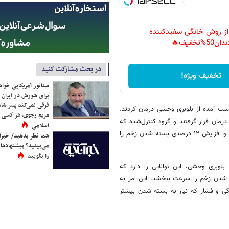
 از روش خانگی سفیدکننده
دان50%تخفیف🔥
در بحث مشارکت کنید
تخفیف ویژه!
سناتور آمریکایی خواه
برای شورش در ایران 
فرقی نمی‌کند پسر شاه 
ت آمده از بلوبری وحشی درمان کردند.
مریم رجوی، هر کسی 
مان قرار گرفتند و گروه کنترل‌شده که
اسلامی
هیچ درمانی را دریافت نکردند، مهاجرت بهتر سلول‌های اندوتلیال به محل زخم و افزایش ۱۲ درصدی بسته شدن زخم را
شما نظر بدهید/ خبرآن
می‌بینید؟ پیشنهادها 
را بگویید
رشد این پروژه گفت: بلوبری وحشی، این توانایی را دارد که
 شدن زخم را سرعت ببخشد. این امر به
تگی و فشار که نیاز به بسته شدن بیشتر