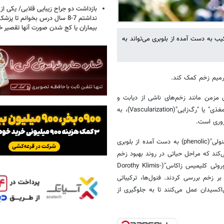
بازداشت دو جراح زیبایی قلابی/ یکی از
نداشتم 7-8 سال درس بخوانم تا 
بیماران یا کج شدن صورت آنها تقصیر خ
 به دست آمده از بلوبری می‌تواند به
ترمیم زخم کمک کند.
 زخم‌های مزمن مانند زخم‌های ناشی از دیابت و
ناشی از فشار ممکن است به دلیل کاهش "رشد رگ‌های خونی غنی از مواد مغذی" یا "رگ‌زایی"(Vascularization)، به‌
ضروری است.
پژوهشگران "دانشگاه مین"(UMaine) آمریکا پیشتر دریافته بودند که عصاره "فنولی"(phenolic) به دست آمده از بلوبری
ند که مراحل حیاتی در روند بهبود زخم
به شمار می‌روند. این گروه پژوهشی در یک پروژه جدید که به سرپرستی "دوروثی کلیمیس زاکاس"(Dorothy Klimis-
ر زخم‌ بررسی کردند. فنول‌ها، ترکیباتی
کسیدان عمل می‌کنند تا به جلوگیری از