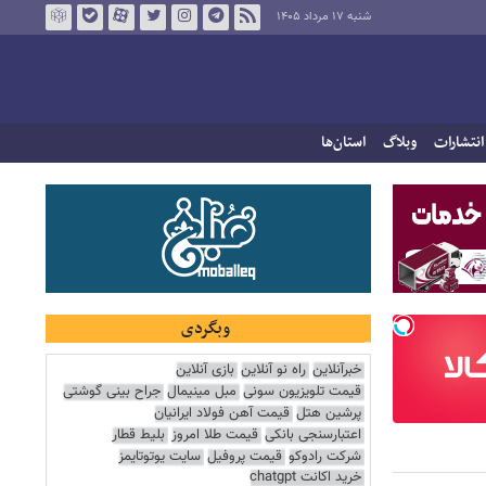
شنبه ۱۷ مرداد ۱۴۰۵
انتشارات
وبلاگ
استان‌ها
وبگردی
خبرآنلاین
راه نو آنلاین
بازی آنلاین
قیمت تلویزیون سونی
مبل مینیمال
جراح بینی گوشتی
پرشین هتل
قیمت آهن فولاد ایرانیان
اعتبارسنجی بانکی
قیمت طلا امروز
بلیط قطار
شرکت رادوکو
قیمت پروفیل
سایت یوتوتایمز
خرید اکانت chatgpt