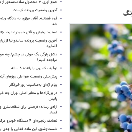
جمع آوری ۳ محصول سلامت‌محور از بازار/ اسامی
آخرین وضعیت پرونده کرسنت
رنگ
قوه قضائیه: آقای خرازی به دادگاه ویژه
شد
تسنیم: ربایش و قتل حمیدرضا رجب‌زا
آخرین وضعیت پرونده ساعدی‌نیا از زب
قضاییه
دلایل پارگی رگ خونی در چشم/ چه موق
مراجعه کنیم؟
توقیف کامیون با راننده ۸ ساله
پیش‌بینی وضعیت هوا طی روزهای آیند
پیام اژه‌ای به‌مناسبت روز خبرنگار
در بزرگراه‌ها و معابر اصلی تهران چه 
پلیس
آزادی رسانه؛ فرصتی برای شفاف‌سازی و
فساد
تصادف زنجیره‌ای ۴ دستگاه خودرو مرگبار شد
شست‌وشوی این ماده غذایی را جدی بگ