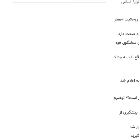
 روحانیت احضار
ده صحت دارد
ان سخنگوی قوه
ع باید به پزشک
ه اعلام شد
خبر است؟/ توضیح
 پیشگیری از
یرید