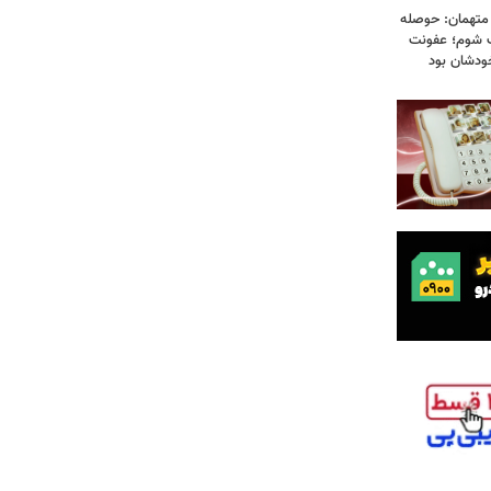
 متهمان: حوصله
پزشک شوم؛ عفونت
ودشان بود