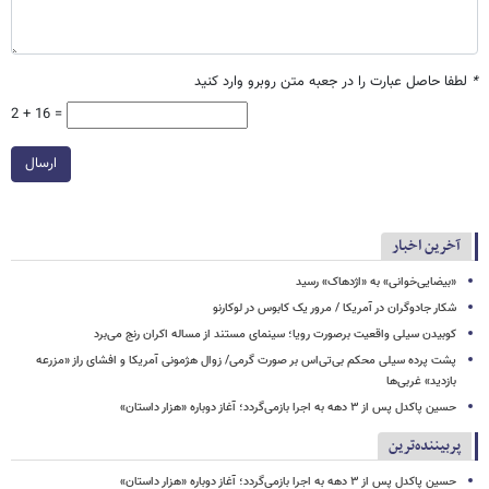
*
لطفا حاصل عبارت را در جعبه متن روبرو وارد کنید
2 + 16 =
ارسال
آخرین اخبار
«بیضایی‌خوانی» به «اژدهاک» رسید
شکار جادوگران در آمریکا / مرور یک کابوس در لوکارنو
کوبیدن سیلی واقعیت برصورت رویا؛ سینمای مستند از مساله اکران رنج می‌برد
پشت پرده سیلی محکم بی‌تی‌اس بر صورت گرمی/ زوال هژمونی آمریکا و افشای راز «مزرعه
بازدید» غربی‌ها
حسین پاکدل پس از ۳ دهه به اجرا بازمی‌گردد؛ آغاز دوباره «هزار داستان»
پربیننده‌ترین
حسین پاکدل پس از ۳ دهه به اجرا بازمی‌گردد؛ آغاز دوباره «هزار داستان»