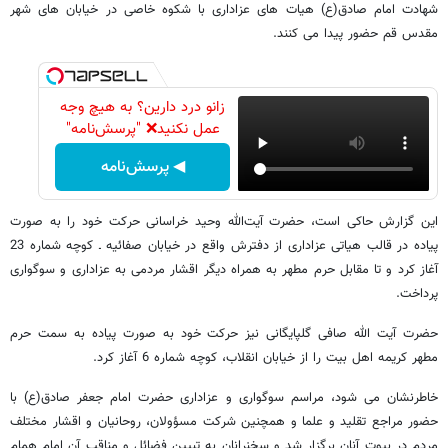
شهادت امام صادق(ع) هیات های عزاداری با شکوه خاصی در خیابان های شهر
مقدس قم حضور پیدا می کنند.
زانو درد دارین؟ به هیچ وجه
عمل نکنید❌ "پرسش‌نامه"
◀ پرسش‌نامه
این گزارش حاکی است، حضرت آیت‌الله وحید خراسانی حرکت خود را به صورت
پیاده در قالب هیاتی عزاداری از دفترش واقع در خیابان صفائیه ـ کوچه شماره 23
آغاز کرد و تا مقابل حرم مطهر به همراه دیگر اقشار مردمی به عزاداری و سوگواری
پرداخت.
حضرت آیت الله صافی گلپایگانی نیز حرکت خود به صورت پیاده به سمت حرم
مطهر کریمه اهل بیت را از خیابان انقلاب، کوچه شماره 6 آغاز کرد.
خاطرنشان می شود، مراسم سوگواری و عزاداری حضرت امام جعفر صادق(ع) با
حضور مراجع تقلید و علما و همچنین شرکت مسؤولان، روحانیان و اقشار مختلف
مردم در بیوت آنان برگزار شد و سخنرانان به تبیین فضائل و مناقب آن امام همام