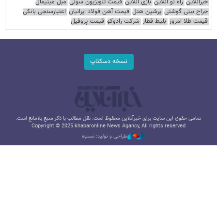
خبرآنلاین
راه نو آنلاین
بازی آنلاین
قیمت تلویزیون سونی
مبل مینیمال
جراح بینی گوشتی
پرشین هتل
قیمت آهن فولاد ایرانیان
اعتبارسنجی بانکی
قیمت طلا امروز
بلیط قطار
شرکت رادوکو
قیمت پروفیل
نسخه دسکتاپ
تمامی حقوق این سایت برای خبرآنلاین محفوظ است. نقل مطالب با ذکر منبع بلامانع است.
Copyright © 2025 khabaronline News Agancy, All rights reserved
طراحی و تولید: نستوه