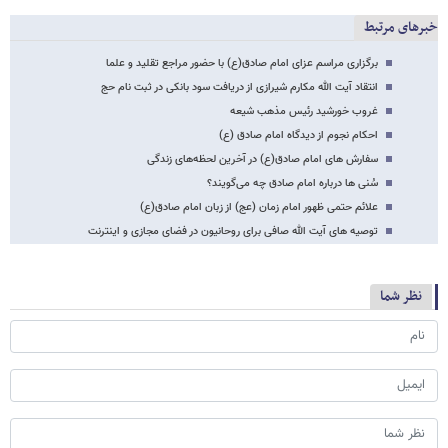
خبرهای مرتبط
برگزاری مراسم عزای امام صادق(ع) با حضور مراجع تقلید و علما
انتقاد آیت الله مکارم شیرازى از دریافت سود بانکی در ثبت نام حج
غروب خورشید رئیس مذهب شیعه
احکام نجوم از دیدگاه امام صادق (ع)
سفارش های امام صادق(ع) در آخرین لحظه‌های زندگی
سُنی ها درباره امام صادق چه می‌گویند؟
علائم حتمی ظهور امام زمان (عج) از زبان امام صادق(ع)
توصیه های آیت الله صافی برای روحانیون در فضای مجازی و اینترنت
نظر شما