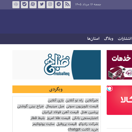
جمعه ۱۶ مرداد ۱۴۰۵
انتشارات
وبلاگ
استان‌ها
وبگردی
خبرآنلاین
راه نو آنلاین
بازی آنلاین
قیمت تلویزیون سونی
مبل مینیمال
جراح بینی گوشتی
پرشین هتل
قیمت آهن فولاد ایرانیان
اعتبارسنجی بانکی
قیمت طلا امروز
بلیط قطار
شرکت رادوکو
قیمت پروفیل
سایت یوتوتایمز
خرید اکانت chatgpt