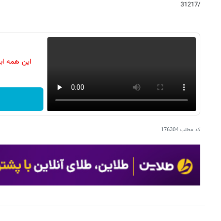
/31217
این همه اب
کد مطلب
176304