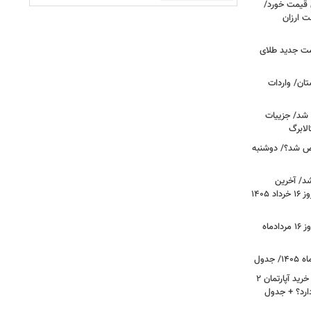
ونی قیمت خورد/
وشت ارزان
مت جدید طلای
ان/ واردات
 شد/ جزییات
لابرگ
ص شد؟/ دوشنبه
د/ آخرین
وضعیت قیمت خودروهای پرفروش امروز ۱۶ خرداد ۱۴۰۵
قیمت جدید دلار، یورو و سایر ارزها امروز ۱۶ مردادماه
لیست قیمت خرید مسکن در نازی‌آباد/ خرید آپارتمان ۲
دارد؟ + جدول