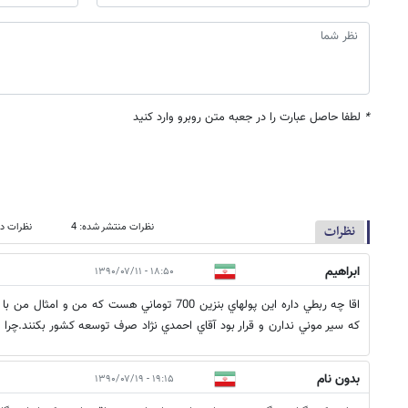
*
لطفا حاصل عبارت را در جعبه متن روبرو وارد کنید
نظرات منتشر شده: 4
نظرات در
نظرات
ابراهيم
۱۸:۵۰ - ۱۳۹۰/۰۷/۱۱
اقا چه ربطي داره اين پولهاي بنزين 700 توماني هست كه
كه سير موني ندارن و قرار بود آقاي احمدي نژاد صرف توسعه كشور بكنند.چرا 
بدون نام
۱۹:۱۵ - ۱۳۹۰/۰۷/۱۹