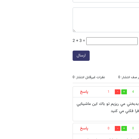
2 + 3 =
ارسال
 صف انتشار: 0
نظرات غیرقابل انتشار: 0
پاسخ
1
4
 من و امثال من با بدبختي مي ريزيم تو باك اين ماشينايي
فرا فكني مي كنيد
پاسخ
0
0