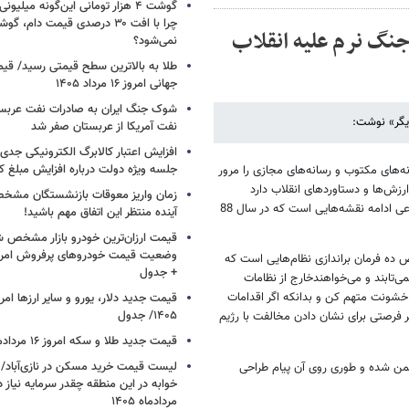
گوشت ۴ هزار تومانی این‌گونه میلی
چرا با افت ۳۰ درصدی قیمت دام، گ
جنگ نرم علیه انقلاب
نمی‌شود؟
طلا به بالاترین سطح قیمتی رسید/ قی
جهانی امروز ۱۶ مرداد ۱۴۰۵
شوک جنگ ایران به صادرات نفت عربست
دیگر» نوشت:
نفت آمریکا از عربستان صفر شد
افزایش اعتبار کالابرگ الکترونیکی جدی
جلسه ویژه دولت درباره افزایش مبلغ کا
ه‌های مکتوب و رسانه‌های مجازی را مرور
ارزش‌ها و دستاوردهای انقلاب دارد
زمان واریز معوقات بازنشستگان مشخ
عملیاتی می‌شود. این عملیات بخشی از نبرد نرم دشمن علیه انقلاب است و به نوعی ادامه نقشه‌هایی است که در سال 88
آینده منتظر این اتفاق مهم باشید!
قیمت ارزان‌ترین خودرو بازار مشخص ش
 ده فرمان براندازی نظام‌هایی است که
+ جدول
ی‌تابند و می‌خواهندخارج از نظامات
و خشونت متهم کن و بدانکه اگر اقدامات
۱۴۰۵/ جدول
ر فرصتی برای نشان دادن مخالفت با رژیم
قیمت جدید طلا و سکه امروز ۱۶ مردادماه ۱۴۰۵/ جدول
شمن شده و طوری روی آن پیام طراحی
خوابه در این منطقه چقدر سرمایه نیاز 
مردادماه ۱۴۰۵