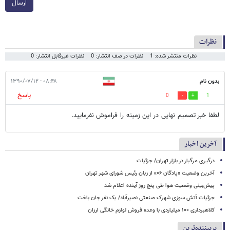
ارسال
نظرات
نظرات منتشر شده: 1
نظرات در صف انتشار: 0
نظرات غیرقابل انتشار: 0
بدون نام
۰۸:۴۸ - ۱۳۹۰/۰۷/۱۲
پاسخ
0
1
لطفا خبر تصمیم نهایی در این زمینه را فراموش نفرمایید.
آخرین اخبار
درگیری مرگبار در بازار تهران/ جزئیات
آخرین وضعیت «پادگان ۰۶» از زبان رئیس شورای شهر تهران
پیش‌بینی وضعیت هوا طی پنج روز آینده اعلام شد
جزئیات آتش سوزی شهرک صنعتی نصیرآباد/ یک نفر جان باخت
کلاهبرداری ۱۰۰ میلیاردی با وعده فروش لوازم خانگی ارزان
پربیننده‌ترین