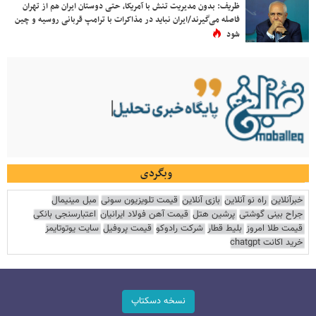
ظریف: بدون مدیریت تنش با آمریکا، حتی دوستان ایران هم از تهران
فاصله می‌گیرند/ایران نباید در مذاکرات با ترامپ قربانی روسیه و چین
شود
وبگردی
خبرآنلاین
راه نو آنلاین
بازی آنلاین
قیمت تلویزیون سونی
مبل مینیمال
جراح بینی گوشتی
پرشین هتل
قیمت آهن فولاد ایرانیان
اعتبارسنجی بانکی
قیمت طلا امروز
بلیط قطار
شرکت رادوکو
قیمت پروفیل
سایت یوتوتایمز
خرید اکانت chatgpt
نسخه دسکتاپ