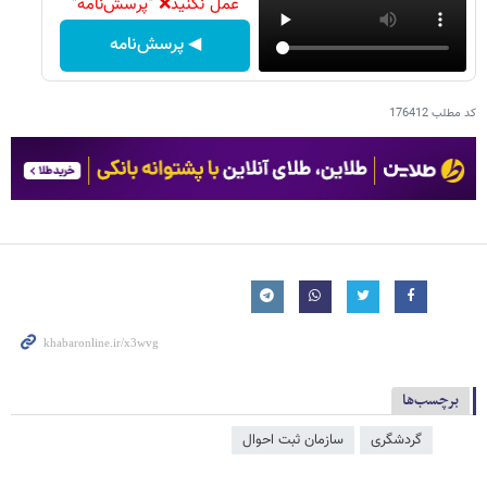
عمل نکنید❌ "پرسش‌نامه"
◀ پرسش‌نامه
کد مطلب
176412
برچسب‌ها
گردشگری
سازمان ثبت احوال