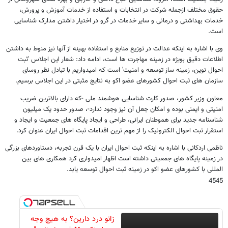
حقوق مختلف ازجمله شرکت در انتخابات و استفاده از خدمات آموزش و پرورش،
خدمات بهداشتی و درمانی و سایر خدمات در گرو در اختیار داشتن مدارک شناسایی
است.
وی با اشاره به اینکه عدالت در توزیع منابع و استفاده بهینه از آنها نیز منوط به داشتن
اطلاعات دقیق بویژه در زمینه مهاجرت ها است، ادامه داد: شعار این اجلاس 'ثبت
احوال نوین، زمینه ساز توسعه و امنیت' است که امیدواریم با تبادل نظر روسای
سازمان های ثبت احوال کشورهای عضو اکو به نتایج مثبتی در این اجلاس برسیم.
معاون وزیر کشور، صدور کارت شناسایی هوشمند ملی -که دارای بالاترین ضریب
امنیتی و ایمنی بوده و امکان جعل آن نیز وجود ندارد-، صدور حدود یک میلیون
شناسنامه جدید برای هموطنان ایرانی، طراحی و ایجاد پایگاه های جمعیت و ایجاد و
استقرار ثبت احوال الکترونیک را از مهم ترین اقدامات ثبت احوال ایران عنوان کرد.
ناظمی اردکانی با اشاره به اینکه ثبت احوال ایران با یک قرن تجربه، دستاوردهای بزرگی
در زمینه پایگاه های جمعیتی داشته است اظهار امیدواری کرد همکاری های بین
المللی با کشورهای عضو اکو در زمینه ثبت احوال توسعه یابد.
4545
زانو درد دارین؟ به هیچ وجه