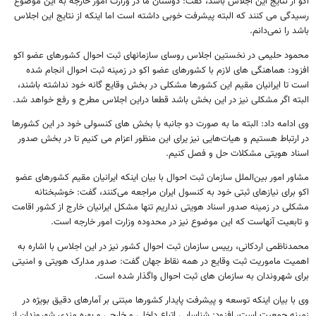
اکو از نتایج این اجلاس باشد، گفت: دوستان ما در وزارت امور خارجه به این موضوع
رسیدگی می کنند که البته پیشرفت خوبی داشته است اما اینکه از نتایج این اجلاس
باشد را نمی‌دانم.
محمود حلیمی در نخستین اجلاس روسای سازمانهای ثبت احوال کشورهای عضو اکو
افزود: هماهنگی های لازم با کشورهای عضو اکو در زمینه ثبت احوال انجام شده
است تا ایرانیان مقیم این کشورها مشکلی در بخش وقایع گانه خود نداشته باشند،
البته اگر مشکلی نیز در این بخش باشد قطعا دراین اجلاس مطرح و رفع خواهد شد.
وی ادامه داد: البته ما به صورت دو جانبه با بخش های کنسولی خود در این کشورها
در ارتباط هستیم و هیات‌هایی نیز یرای این منظور اعزام می کنیم تا در بخش صدور
اسناد هویتی مشکلات حل و فصل کنیم.
مشاور امور بین‌الملل سازمان ثبت احوال با بیان اینکه ایرانیان مقیم کشورهای عضو
اکو برای نیازهای ثبتی خود به کنسول ایران مراجعه می‌کنند، گفت: خوشبختانه
مشکلی در زمینه صدور اسناد هویتی نداریم تنها مشکل ایرانیان خارج از کشور اقامت
و تابعیت آنهاست که این موضوع نیز در محدوده وزارت امور خارجه است.
محمدناظمی اردکانی، رییس سازمان ثبت احوال کشور نیز در این اجلاس با اشاره به
اهمیت ماموریت ثبت وقایع در همه نقاط جهان گفت: صدور مدارک هویتی و امنیتی
برای شهروندان به سازمان های ثبت احوال واگذار شده است.
وی با بیان اینکه توسعه و پیشرفت پایدار کشورها مبتنی بر آمارهای دقیق بویژه در
زمینه جمعیت است، افزود: شناسایی اتباع داخلی و خارجی و بهره مندی شهروندان از