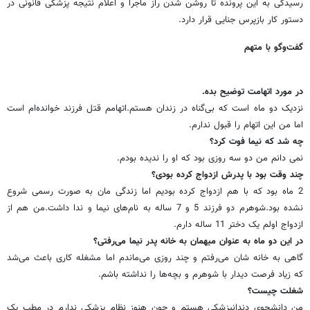
رسیدگی به این پرونده تا روشن شدن راز ماجرا و اعلام نتیجه پزشکی قانونی در
دستور کار بازپرس جنایی قرار دارد.
گفت‌وگو با متهم
در مورد اتهامت توضیح بده.
نزدیک دو ماه است که بی‌گناه در زندان هستم.اتهامم قتل فرزند خوانده‌ام است
اما من این اتهام را قبول ندارم.
چه شد که نیما فوت کرد؟
نمی دانم من دو سه روزی بود که او را ندیده بودم.
چند وقت بود با پدرش ازدواج کرده بودی؟
2 ماه بود که با هم ازدواج کرده بودیم اما زندگی مان به صورت رسمی شروع
نشده بود.شوهرم دو فرزند 5 و 7 ساله به نام‌های نیما و ندا داشت.من هم از
ازدواج اولم یک دختر 11 ساله دارم.
در این دو ماه به عنوان میهمان به خانه پدر نیما می‌رفتی؟
گاهی به خانه شان می‌رفتم و چند روزی می‌ماندم اما مشغله کاری باعث می‌شد
که زیاد فرصت دیدار با شوهرم و بچه‌ها را نداشته باشم.
شغلت چیست؟
من دانشجوی دندانپزشکی هستم و چون هنوز نظام پزشکی ندارم در مطب یک