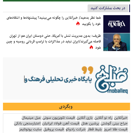
در بحث مشارکت کنید
شما نظر بدهید/ خبرآنلاین را چگونه می‌بینید؟ پیشنهادها و انتقادهای
خود را بگویید
ظریف: بدون مدیریت تنش با آمریکا، حتی دوستان ایران هم از تهران
فاصله می‌گیرند/ایران نباید در مذاکرات با ترامپ قربانی روسیه و چین
شود
وبگردی
خبرآنلاین
راه نو آنلاین
بازی آنلاین
قیمت تلویزیون سونی
مبل مینیمال
جراح بینی گوشتی
پرشین هتل
قیمت آهن فولاد ایرانیان
اعتبارسنجی بانکی
قیمت طلا امروز
بلیط قطار
شرکت رادوکو
قیمت پروفیل
سایت یوتوتایمز