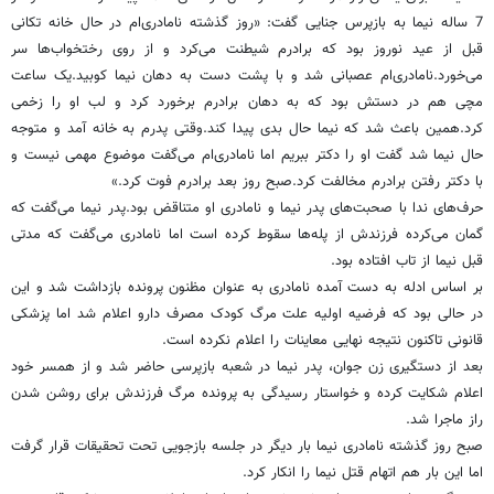
7 ساله نیما به بازپرس جنایی گفت: «روز گذشته نامادری‌ام در حال خانه تکانی
قبل از عید نوروز بود که برادرم شیطنت می‌کرد و از روی رختخواب‌ها سر
می‌خورد.نامادری‌ام عصبانی شد و با پشت دست به دهان نیما کوبید.یک ساعت
مچی هم در دستش بود که به دهان برادرم برخورد کرد و لب او را زخمی
کرد.همین باعث شد که نیما حال بدی پیدا کند.وقتی پدرم به خانه آمد و متوجه
حال نیما شد گفت او را دکتر ببریم اما نامادری‌ام می‌گفت موضوع مهمی نیست و
با دکتر رفتن برادرم مخالفت کرد.صبح روز بعد برادرم فوت کرد.»
حرف‌های ندا با صحبت‌های پدر نیما و نامادری او متناقض بود.پدر نیما می‌گفت که
گمان می‌کرده فرزندش از پله‌ها سقوط کرده است اما نامادری می‌گفت که مدتی
قبل نیما از تاب افتاده بود.
بر اساس ادله به دست آمده نامادری به عنوان مظنون پرونده بازداشت شد و این
در حالی بود که فرضیه اولیه علت مرگ کودک مصرف دارو اعلام شد اما پزشکی
قانونی تاکنون نتیجه نهایی معاینات را اعلام نکرده است.
بعد از دستگیری زن جوان، پدر نیما در شعبه بازپرسی حاضر شد و از همسر خود
اعلام شکایت کرده و خواستار رسیدگی به پرونده مرگ فرزندش برای روشن شدن
راز ماجرا شد.
صبح روز گذشته نامادری نیما بار دیگر در جلسه بازجویی تحت تحقیقات قرار گرفت
اما این بار هم اتهام قتل نیما را انکار کرد.