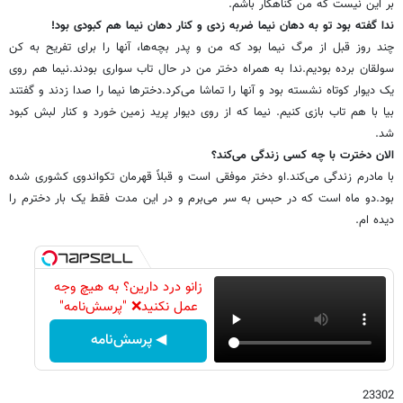
بر این نیست که من گناهکار باشم.
ندا گفته بود تو به دهان نیما ضربه زدی و کنار دهان نیما هم کبودی بود!
چند روز قبل از مرگ نیما بود که من و پدر بچه‌ها، آنها را برای تفریح به کن
سولقان برده بودیم.ندا به همراه دختر من در حال تاب سواری بودند.نیما هم روی
یک دیوار کوتاه نشسته بود و آنها را تماشا می‌کرد.دخترها نیما را صدا زدند و گفتند
بیا با هم تاب بازی کنیم. نیما که از روی دیوار پرید زمین خورد و کنار لبش کبود
شد.
الان دخترت با چه کسی زندگی می‌کند؟
با مادرم زندگی می‌کند.او دختر موفقی است و قبلاً قهرمان تکواندوی کشوری شده
بود.دو ماه است که در حبس به سر می‌برم و در این مدت فقط یک بار دخترم را
دیده ام.
زانو درد دارین؟ به هیچ وجه
عمل نکنید❌ "پرسش‌نامه"
◀ پرسش‌نامه
23302