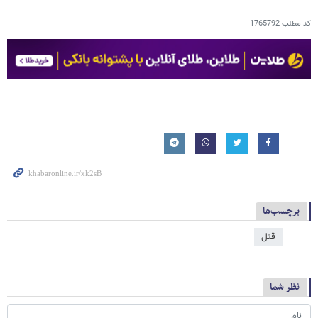
کد مطلب
1765792
برچسب‌ها
قتل
نظر شما