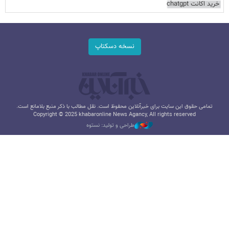
خرید اکانت chatgpt
نسخه دسکتاپ
تمامی حقوق این سایت برای خبرآنلاین محفوظ است. نقل مطالب با ذکر منبع بلامانع است.
Copyright © 2025 khabaronline News Agancy, All rights reserved
طراحی و تولید: نستوه