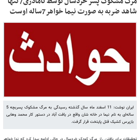
مرگ مشکوک پسر خردسال توسط نامادری/ تنها
شاهد ضربه به صورت نیما خواهر7ساله اوست
ایران نوشت: 11 اسفند ماه سال گذشته رسیدگی به مرگ مشکوک پسربچه 5
ساله‌ای به نام نیما در خانه شان واقع در یافت آباد در دستور کار محمد وهابی
بازپرس کشیک قتل پایتخت قرار گرفت.
تحقیقات برای یافتن راز مرگ کودک خردسال در حالی ادامه پیدا کرد که ندا خواهر