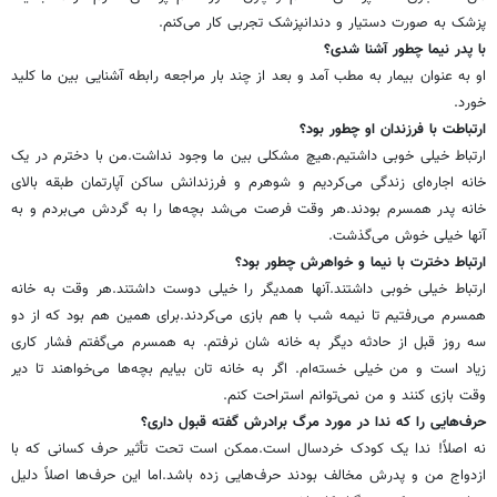
پزشک به صورت دستیار و دندانپزشک تجربی کار می‌کنم.
با پدر نیما چطور آشنا شدی؟
او به عنوان بیمار به مطب آمد و بعد از چند بار مراجعه رابطه آشنایی بین ما کلید
خورد.
ارتباطت با فرزندان او چطور بود؟
ارتباط خیلی خوبی داشتیم.هیچ مشکلی بین ما وجود نداشت.من با دخترم در یک
خانه اجاره‌ای زندگی می‌کردیم و شوهرم و فرزندانش ساکن آپارتمان طبقه بالای
خانه پدر همسرم بودند.هر وقت فرصت می‌شد بچه‌ها را به گردش می‌بردم و به
آنها خیلی خوش می‌گذشت.
ارتباط دخترت با نیما و خواهرش چطور بود؟
ارتباط خیلی خوبی داشتند.آنها همدیگر را خیلی دوست داشتند.هر وقت به خانه
همسرم می‌رفتیم تا نیمه شب با هم بازی می‌کردند.برای همین هم بود که از دو
سه روز قبل از حادثه دیگر به خانه شان نرفتم. به همسرم می‌گفتم فشار کاری
زیاد است و من خیلی خسته‌ام. اگر به خانه تان بیایم بچه‌ها می‌خواهند تا دیر
وقت بازی کنند و من نمی‌توانم استراحت کنم.
حرف‌هایی را که ندا در مورد مرگ برادرش گفته قبول داری؟
نه اصلاً! ندا یک کودک خردسال است.ممکن است تحت تأثیر حرف کسانی که با
ازدواج من و پدرش مخالف بودند حرف‌هایی زده باشد.اما این حرف‌ها اصلاً دلیل