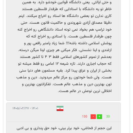
و حتی ایالتی. یعنی دانشگاه قوانین خودشو داره. به همین
خاطر تو یه دانشگاه با استادایی که طرفدار فلسطین هستند
کاری ندارن تو بعضی دانشگاه ها استاد رو اخراج میکنند. اینم
دقیقا مصداق آزادی شهروندی و حاکمیت قانون هست. حتی
خود ترامپ هم بخواد نمی تونه استاد دانشگاهی رو اخراج کنه
چون طرفدار فلسطین هست. یا استادی رو اخراج کنه که
پوشش اسلامی داشته باشه!!! شما زیاد پامنبر رافعی پور و
ازغندی و اینا نشستی. فکر میکنی هر چیزی اونا میگن درسته.
بعدشم از تموم کشورهای اسلامی فقط ۳ ۴ تا کشور هستند
که حجاب اجباری دارند. تازه شیعه ۱۲ امامی رو فقط میشه تو
بخشی از ایران و عراق پیدا کرد. بقیه مسلمون های دنیا سنی
هست. ولی شما خودتون رو مرکز عالم میدونید. دین و مذهب
تون بهترین دین و مذهب عالم هست. تفکراتتون بهترین و
اخلاقی ترین نوعش در عالم هست.
۱۴:۰۱ - ۱۴۰۵/۰۲/۲۷
130
30
این حجم از فحاشی، خود برتر بینی، خود حق پنداری و بی ادبی