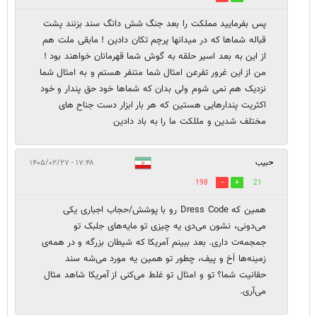
پس بفرمایید مملکت را بعد جنگ شش دانگ سند بزنند پشت
قباله شماها که در میدانها پرچم تکان دادین ! مابقی ملت هم
از این به بعد اسیر حلقه به گوش شما قهرمانان خواهند بود !
من از این غرور تفرعن امثال شما متنفر هستم و به امثال شما
نزدیک هم نمی شوم ولی بدان که شماها خود حق پندار و خود
اکثریت پندارهایی هستین که هر بار ابزار دست جناح های
مختلف شدین و مللکت ما را به باد دادین
حبیب
۱۷:۴۸ - ۱۴۰۵/۰۲/۲۷
198
21
همین که Dress Code رو با پوشش/حجاب اجباری یکی
می‌دونی، نشون می‌دی یه چیزی تو مایه‌های جلبک تو
جمجمه‌ت داری. بعد ببینم آمریکا که شیطان بزرگه و در همه‌ی
زمینه‌ها اَخ و پیف، چطور تو همین یه مورد می‌شه سند
حقانیت شما؟ تو و امثال تو غلط می‌کنی از آمریکا شاهد مثال
می‌آری.