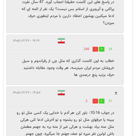
در پاسخ های این کامنت حقیقتا اعجاب آوره. 47 سال نفرت
پراکنی و آبروبری از اسلام بس نیست؟ یک نفر از ائمه ای که
ادعا میکنین بهشون اعتقاد دارین با مردم اینطوری حرف
میزدن؟
۱۴:۱۹ - ۱۴۰۵/۰۲/۲۷
240
24
خطاب به اون کامنت گذاری که مثل چی از رفراندوم و سیل
خروشان مردم ایران میترسه، هر وقت وجود مقابله داشتید
حرف بزنید پنج درصدی ها
ح
۱۴:۵۸ - ۱۴۰۵/۰۲/۲۷
2
21
در جواب 10:16: باور کن هر آدم با خدایی یک کسی مثل تو رو
ببینه یا حرفهای مثل تو رو بشنوه و تو آخرش ادعا کنی هرکی
مثل منه بیاد بهشت و هرکی غیر از منه بره به جهنم مطمئن
باش اولین نفر میره تو صف جهنم جا میگیره. چون جهنم