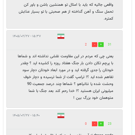
واقعی جائیه که باید با امثال تو همنشین باشن و باور کن
تحمل سنگ و آهن گداخته از هم صحبتی با تو بسیار عذابش
کمتره.
۱۵:۳۷ - ۱۴۰۵/۰۲/۲۷
2
31
یعنی چی که مردم در این مقاومت نقشی نداشته اند و شماها
با پرچم تکان دادن بار جنگ هفتاد روزه را کشیده اید ؟ چقدر
خودتان را جدی گرفته اید و در مورد ابعاد خودتان دچار سوء
تفاهم شده اید ؟! ترامپ گفت از شما ترسیده و دچار خوف
وحشت شده یا نتانیاهو ؟ شماها چند درصد جمعیت 90
میلیونی ایران هستید ؟! خدا رحم کند بعد جنگ با شما
متوهمان خود بزرگ بین !
۱۵:۴۰ - ۱۴۰۵/۰۲/۲۷
0
23