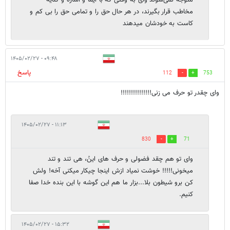
مخاطب قرار بگیرند، در هر حال حق را و تمامی حق را بی کم و
کاست به خودشان میدهند
۰۹:۴۸ - ۱۴۰۵/۰۲/۲۷
پاسخ
112
753
وای چقدر تو حرف می زنی!!!!!!!!!!!!!!!
۱۱:۱۳ - ۱۴۰۵/۰۲/۲۷
830
71
وای تو هم چقد فضولی و حرف های اینُ، هی تند و تند
میخونی!!!!! خوشت نمیاد ازش اینجا چیکار میکنی آخه! ولش
کن برو شیطون بلا...بزار ما هم این گوشه با این بنده خدا صفا
کنیم.
۱۵:۳۲ - ۱۴۰۵/۰۲/۲۷