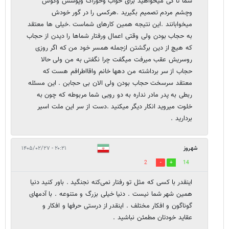
شما تا کی میخواهید برای خواب وخوراک وپوشش وگوش
وچشم مردم تصمیم بگیرید .هرکسی را در گور خودش
میخوابانند .این نتیجه همین کارهای شماست .خیلی ها معتقد
به حجاب بودن ولی وقتی اعمال ورفتار شماها را دیدن از حجاب
که هیچ از دین برگشتن ازجمله همسر خود من که اگر روزی
روسریش عقب میرفت میگفت چرا نگفتی به من ولی حالا
حجاب از سر برداشته من دهها خانم واقااطرافم هست که
معتقد سرسخت حجاب بودن ولی الان بی حجابن . این مسئله
ربطی به پدر مادر نداره به دو رویی شما مربوطه که چون به
خلوت میروید انکار دیگر میکنید .دست از سر این ملت اسیر
بردارید .
شهروز
۲۰:۲۱ - ۱۴۰۵/۰۲/۲۷
2
14
اینقدر با کسی که مثل تو رفتار نمی‌کنه نجنگید . باور کنید دنیا
همین شهر شما نیست . دنیا خیلی بزرگ و متنوعه . با آدمهای
گوناگون و افکار مختلف . اینقدر از درستی حرفها و افکار و
عقاید خودتان مطمئن نباشید .