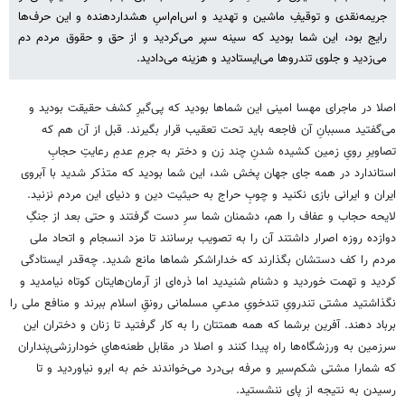
جریمه‌نقدی و توقیفِ ماشین و تهدید و اس‌ام‌اسِ هشداردهنده و این حرف‌ها
رایج بود، این شما بودید که سینه سپر می‌کردید و از حق و حقوق مردم دم
می‌زدید و جلوی تندروها می‌ایستادید و هزینه می‌دادید.
اصلا در ماجرای مهسا امینی این شماها بودید که پی‌گیرِ کشف حقیقت بودید و
می‌گفتید مسببانِ آن فاجعه باید تحت تعقیب قرار بگیرند. قبل از آن هم که
تصاویرِ رویِ زمین کشیده شدنِ چند زن و دختر به جرمِ عدمِ رعایتِ حجابِ
استاندارد در همه جای جهان پخش شد، این شما بودید که متذکر شدید با آبروی
ایران و ایرانی بازی نکنید و چوبِ حراج به حیثیت دین و دنیای این مردم نزنید.
لایحه حجاب و عفاف را هم، دشمنان شما سرِ دست گرفتند و حتی بعد از جنگِ
دوازده روزه اصرار داشتند آن را به تصویب برسانند تا مزد انسجام و اتحاد ملی
مردم را کف دستشان بگذارند که خداراشکر شماها مانع شدید. چه‌قدر ایستادگی
کردید و تهمت خوردید و دشنام شنیدید اما ذره‌ای از آرمان‌هایتان کوتاه نیامدید و
نگذاشتید مشتی تندرویِ تندخویِ مدعیِ مسلمانی رونقِ اسلام ببرند و منافع ملی را
برباد دهند. آفرین برشما که همه همتتان را به کار گرفتید تا زنان و دختران این
سرزمین به ورزشگاه‌ها راه پیدا کنند و اصلا در مقابل طعنه‌هایِ خودارزشی‌پنداران
که شمارا مشتی شکم‌سیر و مرفه بی‌درد می‌خواندند خم به ابرو نیاوردید و تا
رسیدن به نتیجه از پای ننشستید.