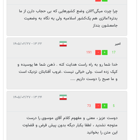
چرا چرت میگی؟الان وضع کشورهایی که بی حجاب دارن از ما
بدتره؟مالزی هم یک‌کشور اسلامیه ولی یه نگاه به وضعیت
جامعشون بنداز
امیر
۱۳:۲۲ - ۱۴۰۵/۰۲/۲۷
191
17
خدا شما رو به راه راست هدایت کنه . ذهن شما ها پوسیده و
کپک زده است .ولی خیالی نیست .غروب آفتابتان نزدیک است
و ما صبح را دوست داریم ....
۱۳:۲۴ - ۱۴۰۵/۰۲/۲۷
73
5
دوست عزیز ، معنی و مفهوم کلام آقای موسوی را درست
متوجه نشدید ، لطفا یکبار دیگه بدون پیش فرض و قضاوت
این متن را بخوانید