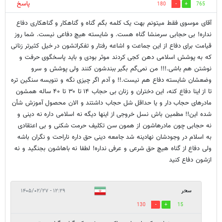
پاسخ
180
765
آقای موسوی فقط میتونم بهت یک کلمه بگم گناه و گناهکار و گناهکاری دفاع
نداره! بی حجابی سرمنشا گناه هست. و شایسته هیچ دفاعی نیست. شما روز
قیامت برای دفاع از این جماعت و اشاعه رفتار و تفکراتشون در خیل کثیرتر زنانی
که به پوشش اسلامی دهن کجی کردند موثر بودی و باید پاسخگوی حرفت و
نوشتن هم باشی.!!! من نمی‌گم بگیر ببندشون کنند ولی پوشش و سرو
وضعشان شایسته دفاع هم نیست.!! و آدم اگر چیزی نگه و ننویسه سنگین تره
تا از اینا دفاع کنه، این دختران و زنان بی حجاب ۱۴ تا ۳۰ تا ۴۰ ساله همشون
مادرهای حجاب دار و یا حداقل شل حجاب داشتند و الان محصول آموزش شأن
شده این!! مطمین باش نسل خروجی از اینها دیگه نه اسلامی داره نه دینی و
نه حجابی چون مادرهاشون از همون سن تکلیف حرمت شکنی و بی اعتقادی
به اسلام در وجودشان نهادینه شد جامعه دینی حق داره ناراحت و نگران باشه
ولی دفاع از گناه هیچ حق شرعی و عرفی نداره! لطفا نه باهاشون بجنگید و نه
ازشون دفاع کنید
سحر
۱۲:۲۹ - ۱۴۰۵/۰۲/۲۷
130
15