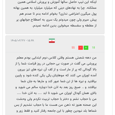
اینکه این تیپ حاصل سالها آموزش و پرورش اسلامی همین
مملکته. چرا به نهادهای دینی که میلیارد میلیارد به همین بهانه
پول میگیرن اعتراضی نداری؟ بخوام ادامه بدم تا صدم هم
پیش میرم ولی چون میدونم یک سری به اصطلاح جوابهای پر
از مغلطه و سفسطه میخواین بدین ادامه نمیدم.
۱۵:۴۸ - ۱۴۰۵/۰۲/۲۷
55
18
من دهه شصتی هستم وقتی کلاس دوم ابتدایی بودم معلم
پرورشی می گفت در صورت بی حجابی در روز قیامت شما را از
بالا گودالی که پر از مار است و از کف آن نیزه های تیز بیرون
آمده اویزان می کنند که موهایتان یکی یکی کنده شود و پایین
بیافتید و نیزه ها از تن شما عبور کند و مارها به جان شما
بیافتند و .. صبح روز بعد به اذن خدا دوباره سالم می شوید و
بالای همان گودال اویزان می شوید تا ابد .... به اذن خدا ....
من با حجاب نشم و دختر با حجاب تربیت نکردم ولی وحشت
این صحنه هنوز ته ذهن من هست ما با حجاب نشدیم از بس
شماها بلد نبودین چطور با این جامعه رفتار کنید و فقط زور و