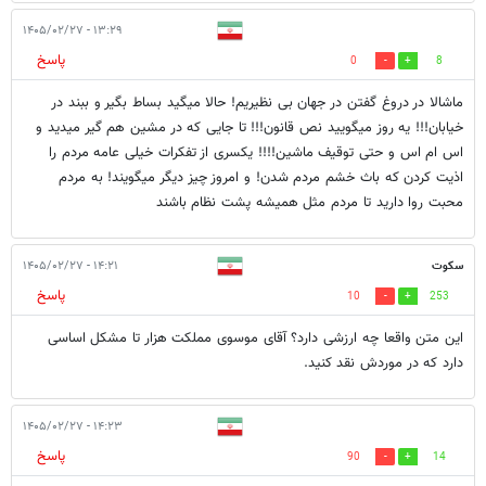
۱۳:۲۹ - ۱۴۰۵/۰۲/۲۷
پاسخ
0
8
ماشالا در دروغ گفتن در جهان بی نظیریم! حالا میگید بساط بگیر و ببند در
خیابان!!! یه روز میگویید نص قانون!!! تا جایی که در مشین هم گیر میدید و
اس ام اس و حتی توقیف ماشین!!!! یکسری از تفکرات خیلی عامه مردم را
اذیت کردن که باث خشم مردم شدن! و امروز چیز دیگر میگویند! به مردم
محبت روا دارید تا مردم مثل همیشه پشت نظام باشند
سکوت
۱۴:۲۱ - ۱۴۰۵/۰۲/۲۷
پاسخ
10
253
این متن واقعا چه ارزشی دارد؟ آقای موسوی مملکت هزار تا مشکل اساسی
دارد که در موردش نقد کنید.‌
۱۴:۲۳ - ۱۴۰۵/۰۲/۲۷
پاسخ
90
14