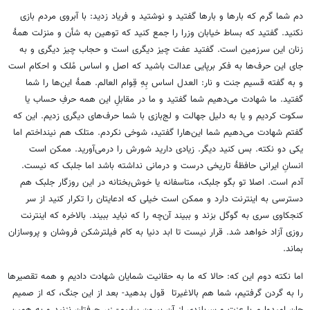
دم شما گرم که بارها و بارها گفتید و نوشتید و فریاد زدید: با آبروی مردم بازی
نکنید. گفتید که بساط خیابان وزرا را جمع کنید که توهین به شأن و منزلت همۀ
زنان این سرزمین است. گفتید عفت چیز دیگری است و حجاب چیز دیگری و به
جای این حرف‌ها به فکر برپایی عدالت باشید که اصل و اساس مُلک و احکام است
و به گفته قسیم جنت و نار: العدل اساس بِهِ قِوام العالم. همۀ این‌ها را شما
گفتید. ما شهادت می‌دهیم شما گفتید و ما در مقابلِ این همه حرفِ حساب یا
سکوت کردیم و یا به دلیل جهالت و لج‌بازی با شما حرف‌های دیگری زدیم. این که
گفتم شهادت می‌دهیم شما این‌هارا گفتید، شوخی نکردم. متلک هم نینداختم اما
یکی دو نکته. بس کنید دیگر. زیادی دارید شورش را درمی‌آورید. ممکن است
انسانِ ایرانی حافظۀ تاریخی درست و درمانی نداشته باشد اما جلبک که نیست.
آدم است. اصلا تو بگو جلبک، متاسفانه یا خوش‌بختانه در این روزگار جلبک هم
دسترسی به اینترنت دارد و ممکن است خیلی که ادعایتان را تکرار کنید از سر
کنجکاوی سری به گوگل بزند و ببیند آن‌چه را که نباید ببیند. بالاخره که اینترنت
روزی آزاد خواهد شد. قرار نیست تا ابد دنیا به کام فیلترشکن فروشان و پروسازان
بماند.
اما نکته دوم این که: حالا که ما به حقانیت شمایان شهادت دادیم و همه تقصیرها
را به گردن گرفتیم، شما هم بالاغیرتا قول بدهید- بعد از این جنگ، که از صمیم
جان امیدوارم با عزت و سربلندی از آن بیرون بیاییم- زیر حرفتان نزنید و به همین