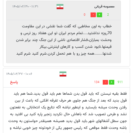
معصومه قربانی
۱۱:۳۱ - ۱۴۰۵/۰۲/۳۰
0
2
خطاب به اون مخاطبی که گفت شما نقشی در این مقاومت
70روزه نداشتید....تمام مردم لیران تو این هفتاد روز ترس و
وحشت بمباران،فشار اقتصادی ناشی از این جنگ چند برابر شدن
قیمتها.نابود شدن کسب و کارهای اینترنتی.بیکار
شدنها.......همه چیز رو با هم تحمل کردن.شرم کنید شرم کنید
۱۰:۰۶ - ۱۴۰۵/۰۲/۲۷
پاسخ
134
911
فقط بقیه نیستن که باید قول بدن شماها هم باید قول بدید.شما هم باید
قول بدید که بعد از جنگ هم جلوی هر حرف تفرقه افکنی که باعث از بین
رفتن وحدت میشه بایستید و اینطور نباشه اگه نتایج یک انتخاباتی به نفعتون
نشد و طرحی تصویب شد که باهاش حال نکردید زنجیر پاره کنید بی افتید به
جون سطل آشغالهای شهر.باید قول بدید همیشه همینقدر حواستون به وحدت
باشه وحدت فقط موقعی که رئیس جمهور یکی از خودتونه چیز خوبی نباشه و