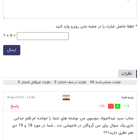
*
لطفا حاصل عبارت را در جعبه متن روبرو وارد کنید
7 + 9 =
ارسال
نظرات
نظرات منتشر شده: 65
نظرات در صف انتشار: 0
نظرات غیرقابل انتشار: 5
بنده خدا
۰۹:۴۸ - ۱۴۰۵/۰۲/۲۷
پاسخ
133
119
جناب سید عبدالجواد موسوی من نوشته های شما را خوانده ام.قلم جذابی
داری.یک سوال برای من گروگان در خاموشی نت , شما در مورد 18 و 19 دی
هم نظری دارید>؟؟