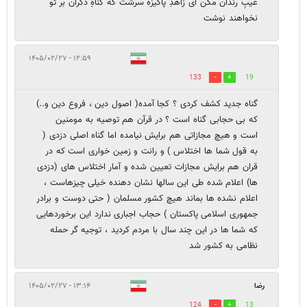
عیبِ رندان مکن ای زاهدِ پاکیزه سرشت که گناهِ دگران بر تو
نخواهند نوشت
۱۲:۵۹ - ۱۴۰۵/۰۲/۲۷
133
19
گناه جدید کشف کردی ؟ کجا آمده( اصول دین ، فروع دین و..)
که بی حجابی گناه است ؟ در قرآن هم توصیه به مومنین
است و هیچ مجازاتی هم برایش نیامده اما گناه اصلی دزدی (
به قول شما ها اختلاس ) و رانت و زمین خواری است که در
قران هم برایش مجازات تعیین شده و آمار اختلاس های (دزدی
ها) اعلام شده طی این سالها نشان دهنده خیلی چیزهاست ،
اعلام نشده ها بماند هیچ کشور مسلمان ( حتی دوست و برادر
جمهوری اسلامی پاکستان ) حجاب اجباری ندارد این برخوردهایی
که شما ها در این چند سال با مردم کردید ، توجیه گر حمله
نظامی به کشور شد
رضا
۱۳:۱۴ - ۱۴۰۵/۰۲/۲۷
124
13