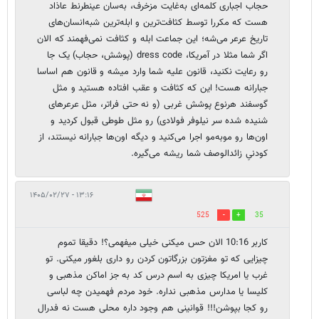
حجاب اجباری کلمه‌ای به‌غایت مزخرف، به‌سان عینطرنط عاذاد
هست که مکررا توسط کثافت‌ترین و ابله‌ترین شبه‌انسان‌های
تاریخ عرعر می‌شه؛ این جماعت ابله و کثافت نمی‌فهمند که الان
اگر شما مثلا در آمریکا، dress code (پوشش، حجاب) یک جا
رو رعایت نکنید، قانون علیه شما وارد میشه و قانون هم اساسا
جبارانه هست! این که کثافت و عقب افتاده هستید و مثل
گوسفند هرنوع پوشش غربی (و نه حتی فراتر، مثل عرعرهای
شنیده شده سر نیلوفر فولادی) رو مثل طوطی قبول کردید و
اون‌ها رو مو‌به‌مو اجرا می‌کنید و دیگه اون‌ها جبارانه نیستند، از
کودنیِ زائد‌الوصف شما ریشه می‌گیره.
۱۳:۱۶ - ۱۴۰۵/۰۲/۲۷
525
35
کاربر 10:16 الان حس میکنی خیلی میفهمی؟! دقیقا تموم
چیزایی که تو مغزتون بزرگاتون کردن رو داری بلغور میکنی. تو
غرب یا امریکا چیزی به اسم درس کد به جز اماکن مذهبی و
کلیسا یا مدارس مذهبی نداره. خود مردم فهمیدن چه لباسی
رو کجا بپوشن!!! قوانینی هم وجود داره محلی هست نه فدرال