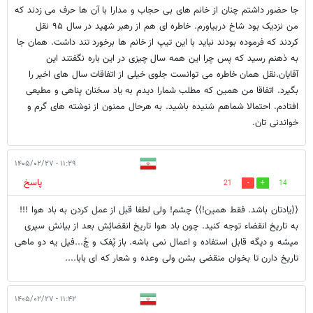
جا حضور داشتم چنان از خانم های بی حجاب و مدارا با آن ها حرف می زدند که
من نزدیک بود شاخ دربیاورم. خاطره ای هم از رهبر شهید در سال ۹۵ نقل
کردند که فرموده بودند نباید با این تیپ از خانم ها برخورد تند داشت. همان جا
به ذهنم رسید که پس چرا این همه سال چیزی در این باره نگفتند این
آقایان.نقل همان خاطره می توانست جلوی خیلی از اتفاقات سال های اخیر را
بگیرد. اتفاقا من همین که مطلب شمارا دیدم به یاد سخنان پناهی و مطیعی
افتادم. احتمالا شماهم شنیده باشید. به هرحال ممنون از نوشته های گرم و
خواندنی تان.
۱۱:۲۹ - ۱۴۰۵/۰۲/۲۷
پاسخ
21
14
⟨⟨یادتان باشد. فقط همین!⟩⟩ چشم! ولی لطفا قبل از عمل کردن به باد هوا !!!
به تاریخ انقضاء توجه کنید. چون باد هوا تاریخ انقضائِش بعد از بیانش سپری
میشه و دیگه قابل استفاده و اعمال نمی باشه. باز پُفک و چُ...فیل یه دو ماهی
تاریخ دارن تا بخوان منقضی بشن ولی وعده و شعار که ای بابا....
۱۱:۴۲ - ۱۴۰۵/۰۲/۲۷