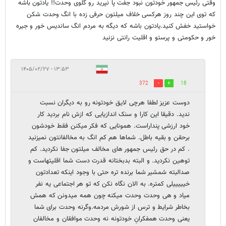
وقتی رئیس جمهور خودتون نبود جفت پا نپرید رو گلوی وحدت!! یادتون باشه
که توی این چند روز هرکسی خلاف میلتون حرفی زده با انگ وحدت شکن
خواستید خفش کنید.یادتون باشه که دیگه به مردم انگ ساندیس خور و جیره
خور و حکومتی و پرستو و اقلیت رانتی نزنید
۱۳:۵۳ - ۱۴۰۵/۰۲/۲۷
372
18
دوست عزیز لطفا هرچی لایق خودتونه رو به دیگران نسبت
ندید. دقیقا این کارا و سنک اندازیایی که ازش نام بردید کار
خود ارزشی پنداراست. همونایی که فکر میکنن فقط خودشون
برحقن و بقیه باطل. شماها هم کم انگ به مخالفانتون نمیزنید
. کم در حق رئیس جمهور های مخالف میلتون جفا نکردید. کم
توهین نکردید. و البته بدبختانه قدرت دست شما اقلیتهاست و
صدالبته شمشیر شما برنده تره حتی با وجود اینکه تعدادتون
خیییییلی کمتره. به الان نگاه نکن که تو هر اجتماعی یه نفر
میاد و هی وحدت وحدت میکنه چون همه میدونن که همش
بخاطر شرایط و ترس از شورش مردمه.وگرنه وحدت برای شما
یعنی وحدت همفکرانِ خودتونه نه وحدت موافقان و مخالفان