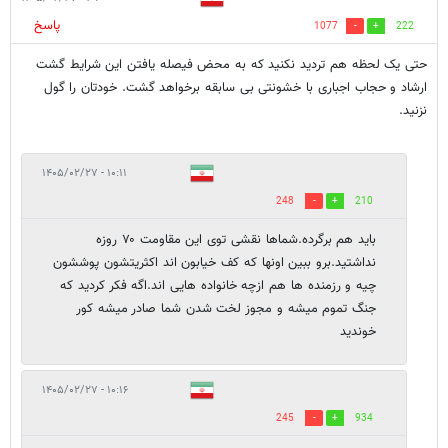
پاسخ
1077
222
حتی یک لحظه هم تردید نکنید که به محض فیصله یافتن این شرایط گشت
ارشاد و حجاب اجباری با خشونتی بی سابقه برخواهد گشت. خودتان را گول
نزنید.
۱۰:۱۱ - ۱۴۰۵/۰۲/۲۷
248
210
باید هم برگرده.شماها نقشی توی این مقاومت ۷۰ روزه
نداشتید.برو ببین اونها که کف خیابون اند اکثریتشون پوششون
چیه و رزمنده ها هم ازچه خانواده هایی اند.اگه فکر کردید که
جنگ تموم میشه و مجوز لخت شدن شما صادر میشه کور
خوندید
۱۰:۱۶ - ۱۴۰۵/۰۲/۲۷
245
934