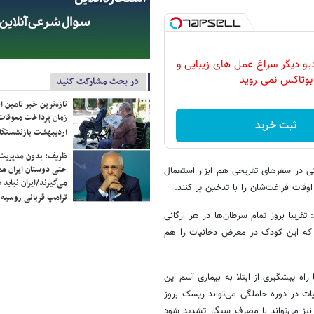
دیو دیگر سراغ عمل های زیبایی و
بوتاکس نمی روید
در بحث مشارکت کنید
تازه‌ترین خبر تامین 
زمان پرداخت معوقات
ثبت خرید
اردیبهشت بازنشستگا
ظریف: بدون مدیریت ت
حتی دوستان ایران هم 
تی در سفرهای تفریحی هم ابزار استعمال
می‌گیرند/ایران نباید 
اوقات فراغت‌شان را با تدخین پر کنند.
ترامپ قربانی روسیه
 تقریبا بروز تمام سرطان‌ها در هر ارگانی
ت که این کودک در معرض دخانیات را هم
 راه پیشگیری از ابتلا به بیماری آسم این
ات در دوره حاملگی می‌تواند ریسک بروز
یز می‌تواند با مصرف سیگار تشدید شود