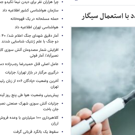
چرا هزاران نفر برای دیدن نیما تکیدو 
سازمان هواشناسی کشور اطلاعیه داد
د با استعمال سیگار
حمله مسلحانه در یک قهوه‌خانه
هواشناسی تهران اطلاعیه داد
آما
دو جنگ با علم ژنتیک شناسایی شدند
افزایش شمار مصدومان آتش سوزی کار
نصیرآباد/ آمار فوتی
عامل اصلی قتل حمیدرضا رجب‌زاده دس
درگیری مرگبار در بازار تهران/ جزئیات
آخرین وضعیت «پادگان ۶
تهران
پیش‌بینی وضعیت هوا طی پنج روز آیند
جزئیات آتش سوزی شهرک صنعتی نصیرآب
جان باخت
کلاهبرداری ۱۰۰ میلیاردی با وعده
ارزان
سقوط یک بالگرد قربانی گرفت