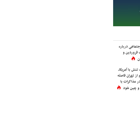
اجتماعی درباره
 فروردین و
ن
نش با آمریکا،
از تهران فاصله
در مذاکرات با
 و چین شود