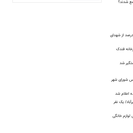
جمع شدند؟
ر دقیق شهدای جنگ اعلام شد/ ۴۰ درصد از شهدای
خانه فندک
تگیر شد
۰» از زبان رئیس شورای شهر
ه اعلام شد
اد/ یک نفر
 فروش لوازم خانگی