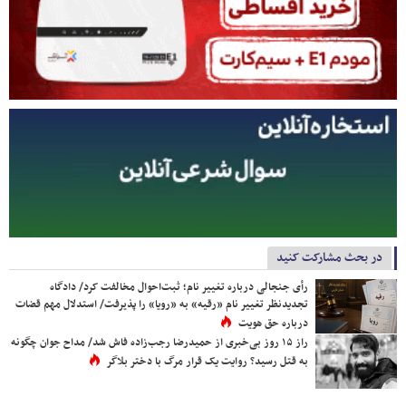
در بحث مشارکت کنید
رأی جنجالی درباره تغییر نام؛ ثبت‌احوال مخالفت کرد/ دادگاه
تجدیدنظر تغییر نام «رقیه» به «رویا» را پذیرفت/ استدلال مهم قضات
درباره حق هویت
راز ۱۵ روز بی‌خبری از حمیدرضا رجب‌زاده فاش شد/ مداح جوان چگونه
به قتل رسید؟ روایت یک قرار مرگ با دختر بلاگر