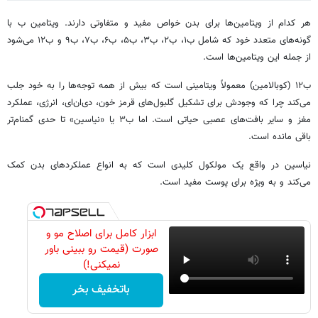
هر کدام از ویتامین‌ها برای بدن خواص مفید و متفاوتی دارند. ویتامین ب با
گونه‌های متعدد خود که شامل ب۱، ب۲، ب۳، ب۵، ب۶، ب۷، ب۹ و ب۱۲ می‌شود
از جمله این ویتامین‌ها است.
ب۱۲ (کوبالامین) معمولاً ویتامینی است که بیش از همه توجه‌ها را به خود جلب
می‌کند چرا که وجودش برای تشکیل گلبول‌های قرمز خون، دی‌ان‌ای، انرژی، عملکرد
مغز و سایر بافت‌های عصبی حیاتی است. اما ب۳ یا «نیاسین» تا حدی گمنام‌تر
باقی مانده است.
نیاسین در واقع یک مولکول کلیدی است که به انواع عملکردهای بدن کمک
می‌کند و به ویژه برای پوست مفید است.
ابزار کامل برای اصلاح مو و
صورت (قیمت رو ببینی باور
نمیکنی!)
باتخفیف بخر