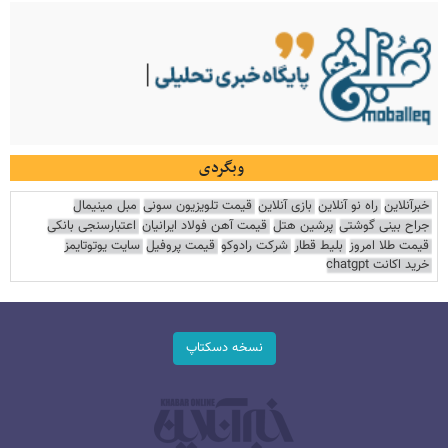
وبگردی
خبرآنلاین
راه نو آنلاین
بازی آنلاین
قیمت تلویزیون سونی
مبل مینیمال
جراح بینی گوشتی
پرشین هتل
قیمت آهن فولاد ایرانیان
اعتبارسنجی بانکی
قیمت طلا امروز
بلیط قطار
شرکت رادوکو
قیمت پروفیل
سایت یوتوتایمز
خرید اکانت chatgpt
نسخه دسکتاپ