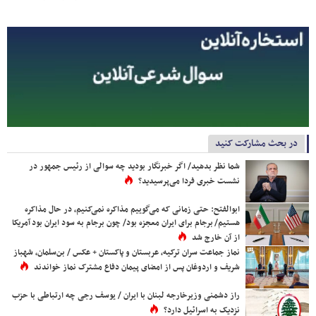
در بحث مشارکت کنید
شما نظر بدهید/ اگر خبرنگار بودید چه سوالی از رئیس جمهور در
نشست خبری فردا می‌پرسیدید؟
ابوالفتح: حتی زمانی که می‌گوییم مذاکره نمی‌کنیم، در حال مذاکره
هستیم/ برجام برای ایران معجزه بود/ چون برجام به سود ایران بود آمریکا
از آن خارج شد
نماز جماعت سران ترکیه، عربستان و پاکستان + عکس / بن‌سلمان، شهباز
شریف و اردوغان پس از امضای پیمان دفاع مشترک نماز خواندند
راز دشمنی وزیرخارجه لبنان با ایران / یوسف رجی چه ارتباطی با حزب
نزدیک به اسرائیل دارد؟