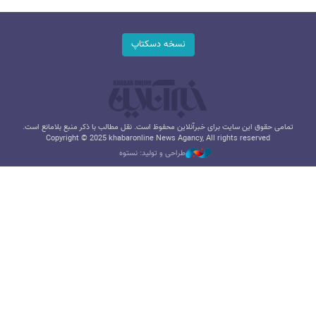
نسخه دسکتاپ
تمامی حقوق این سایت برای خبرآنلاین محفوظ است. نقل مطالب با ذکر منبع بلامانع است.
Copyright © 2025 khabaronline News Agancy, All rights reserved
طراحی و تولید: نستوه