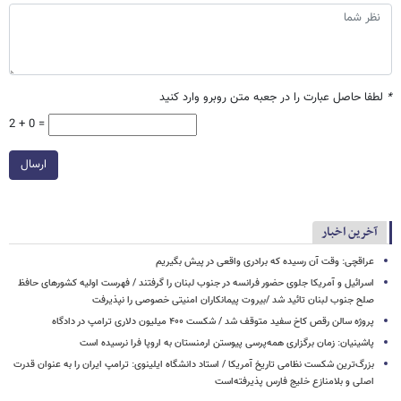
*
لطفا حاصل عبارت را در جعبه متن روبرو وارد کنید
2 + 0 =
ارسال
آخرین اخبار
عراقچی: وقت آن رسیده که برادری واقعی در پیش بگیریم
اسرائیل و آمریکا جلوی حضور فرانسه در جنوب لبنان را گرفتند / فهرست اولیه کشورهای حافظ
صلح جنوب لبنان تائید شد /بیروت پیمانکاران امنیتی خصوصی را نپذیرفت
پروژه سالن رقص کاخ سفید متوقف شد / شکست ۴۰۰ میلیون دلاری ترامپ در دادگاه
پاشینیان: زمان برگزاری همه‌پرسی پیوستن ارمنستان به اروپا فرا نرسیده است
بزرگ‌ترین شکست نظامی تاریخ آمریکا / استاد دانشگاه ایلینوی: ترامپ ایران را به عنوان قدرت
اصلی و بلامنازع خلیج فارس پذیرفته‌است