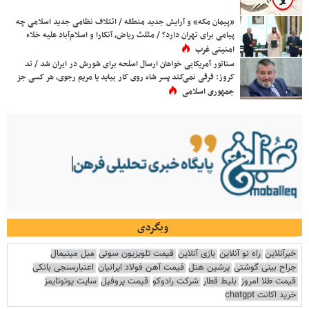
«پیمان مکه» و آرایش جدید منطقه / ائتلاف نظامی جدید اسلامی چه
پیامی برای تهران دارد؟ / مثلث ریاض، آنکارا و اسلام‌آباد علیه خلاء
امنیتی غرب
سناتور آمریکایی خواهان ارسال اسلحه برای شورش در ایران شد / تد
کروز: فرقی نمی‌کند پسر شاه روی کار بیاید یا مریم رجوی، هر کسی جز
جمهوری اسلامی
وبگردی
خبرآنلاین
راه نو آنلاین
بازی آنلاین
قیمت تلویزیون سونی
مبل مینیمال
جراح بینی گوشتی
پرشین هتل
قیمت آهن فولاد ایرانیان
اعتبارسنجی بانکی
قیمت طلا امروز
بلیط قطار
شرکت رادوکو
قیمت پروفیل
سایت یوتوتایمز
خرید اکانت chatgpt