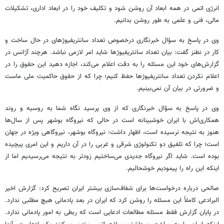
انرژی اتمی در همه ابعاد آن روشن شود و تکلیف خود را در ابعاد اداری، تشکیلات
مالی، فنی و علمی به طور روشن بدانیم.
وی در پاسخ به سؤال خبرنگاری درخصوص تعداد سانتریفیوژهای در حال ساخت و
کار در نطنز گفت: بیان تعداد سانتریفیوژها شاید امر لازمی نباشد. هرچند آژانس در
گزارش‌های خود این مسئله را به دقت اعلام می‌کند، اجازه دهید این حقوق را در
اعلام نکردن تعداد سانتریفیوژها حفظ کنیم؛ چرا که از حقوق حاکمیت ملی ماست
و ضرورتی در بیان آن نمی‌بینیم.
وی در پاسخ به سؤال خبرنگاری که از وی پرسید نگاه شما به روسیه و روند
همکاری‌اش با ایران خوشبینانه است در حالی که نیروگاه بوشهر پس از سال‌ها
هنوز به نتیجه نرسیده است، اظهار داشت: نیروگاه بوشهر، نیروگاهی ویژه در جهان
است؛ چرا که تلفیق دو تکنولوژی شرقی و غربی را در آن داریم و این امری پیچیده
بوده است. شاید اگر نیروگاه جدیدی می‌ساختیم زودتر به نتیجه می‌رسیدیم اما از
اینکه این راه را پیمودیم خوشحالیم.
صالحی درباره درخواست‌ها برای شفاف‌سازی بیشتر ایران تصریح کرد: گزارش اخیر
البرادعی کاملاً این مسئله را روشن کرد که ایران در بعد پادمانی هیچ مطلبی ندارد.
در پایان گزارش فقط مسئله مطالعات ادعایی است که ربطی به امور پادمانی ندارد.