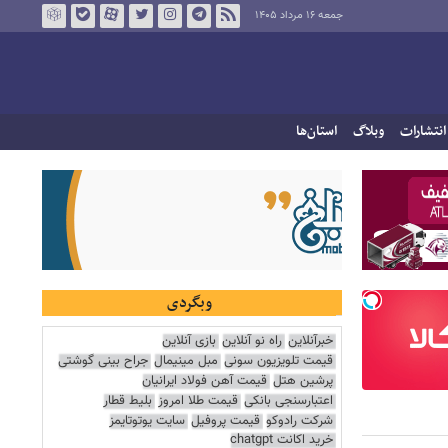
جمعه ۱۶ مرداد ۱۴۰۵
انتشارات
وبلاگ
استان‌ها
وبگردی
خبرآنلاین
راه نو آنلاین
بازی آنلاین
قیمت تلویزیون سونی
مبل مینیمال
جراح بینی گوشتی
پرشین هتل
قیمت آهن فولاد ایرانیان
اعتبارسنجی بانکی
قیمت طلا امروز
بلیط قطار
شرکت رادوکو
قیمت پروفیل
سایت یوتوتایمز
خرید اکانت chatgpt