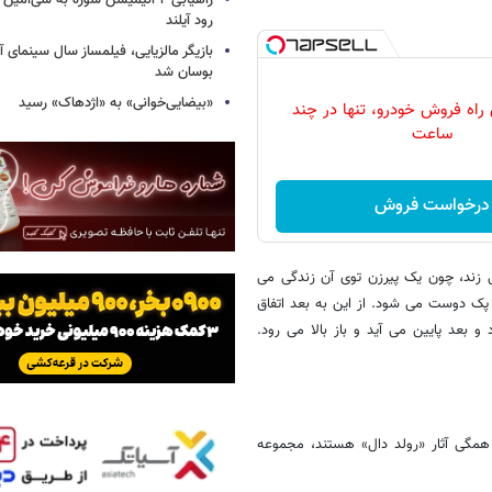
راهیابی ۲ انیمیشن سوره به سی‌امی
رود آیلند
بازیگر مالزیایی، فیلمساز سال سینمای آ
بوسان شد
«بیضایی‌خوانی» به «اژدهاک» رسید
 راه فروش خودرو، تنها در چند
ساعت
درخواست فروش
ند، چون یک پیرزن توی آن زندگی می
 پک دوست می شود. از این به بعد اتفاق
بعد پایین می آید و باز بالا می رود.
ه همگی آثار «رولد دال» هستند، مجموعه