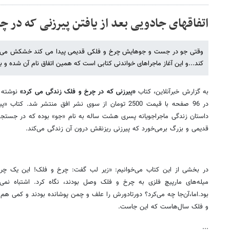
اتفاق​های جادویی بعد از یافتن پیرزنی که در چ
وقتی جو در جست و جوهایش چرخ و فلکی قدیمی پیدا می کند خشکش می زن
کند...و این آغاز ماجراهای خواندنی کتابی است که همین اتفاق نام آن شده و 
به گزارش خبرآنلاین، کتاب
«پیرزنی که در چرخ و فلک زندگی می کرد»
نوشته ر
در 96 صفحه با قیمت 2500 تومان از سوی نشر افق منتشر شد
داستان زندگی ماجراجویانه پسری هشت ساله به نام «جو» بوده که در جست
قدیمی و بزرگ برمی‌خورد که پیرزنی ریز‌نقش درون آن زندگی می‌کند.
در بخشی از این کتاب می‌خوانیم: «زیر لب گفت: چرخ و فلک! این یک چرخ
میله‌های مارپیچ فلزی به چرخ و فلک وصل بودند، نگاه کرد. اشتباه نم
بود.اما،آن‌جا چه می‌کرد؟ دورتادورش را علف و چمن پوشانده بودند و کمی هم
و فلک سال‌هاست که این جاست.
...