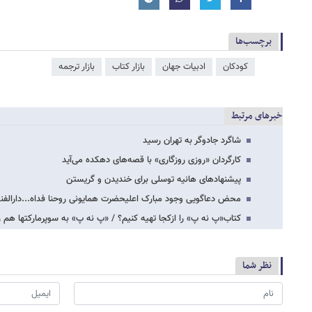
برچسب‌ها
کودکان
ادبیات جهان
بازار کتاب
بازار ترجمه
خبرهای مرتبط
شاگرد جادوگر به تهران رسید
کارگردان «روزی روزگاری» با قصه‌های دهکده می‌آید
پیشنهادهای هانیه توسلی برای خندیدن و گریستن
محض دعاگویی وجود مبارک اعلیحضرت همایونی روحنا فداه...دارالفن
کتاب«پ نه پ» را ازکجا تهیه کنیم؟ / «پ نه پ» به سوپرمارکت​ها هم 
نظر شما