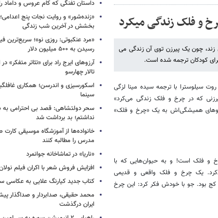
داستان تفنگی که کام عروس و داماد را 
«زنده‌شور» و روایت نجات پنج اعدامی؛
رخ و فلک زندگی می​کرد
بخشش در آخرین شب زندگی
«مرد عنکبوتی: روزی نو»؛ سریع‌ترین فیل
د، چون یک پیرزن توی آن زندگی می
رسیدن به ۵۰۰ میلیون دلار
برای کودکان ترجمه شده است.
آرزوهای ایرج راد برای «تئاتر متفکر» در
تالار چهارسو
اسکورسیزی و اندرسن؛ همکاری غافلگیر
وت سیلوسترا با ترجمه سیده مینا لزگی
سینما
. کتاب «پیرزنی که در چرخ و فلک زندگی می‌کرد»
سحر دولتشاهی: قصد بی احترامی به با
جو‌های همیشگی‌اش به یک «چرخ و فلک»
نداشتم؛ بد برداشت شد
خانواده‌ها از آموزشگاه موسیقی کارت
مدرس را مطالبه کنند
«ناریا» در تماشاخانه جوانمرد
 و فلک است! و به حیوان‌هایی که با
افزایش فروش شعر با اکران فیلم نولان
ی‌کرد. یک چرخ و فلک واقعی و قدیمی
کتاب جدید کیارنگ علایی به عکاسی س
 کج بود. جو با خودش فکر کرد: این چرخ
محمد حقیقی، صدابردار و صداگذار پ
ایران درگذشت