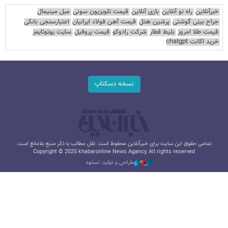
خبرآنلاین
راه نو آنلاین
بازی آنلاین
قیمت تلویزیون سونی
مبل مینیمال
جراح بینی گوشتی
پرشین هتل
قیمت آهن فولاد ایرانیان
اعتبارسنجی بانکی
قیمت طلا امروز
بلیط قطار
شرکت رادوکو
قیمت پروفیل
سایت یوتوتایمز
خرید اکانت chatgpt
نسخه دسکتاپ
تمامی حقوق این سایت برای خبرآنلاین محفوظ است. نقل مطالب با ذکر منبع بلامانع است.
Copyright © 2025 khabaronline News Agancy, All rights reserved
طراحی و تولید: نستوه