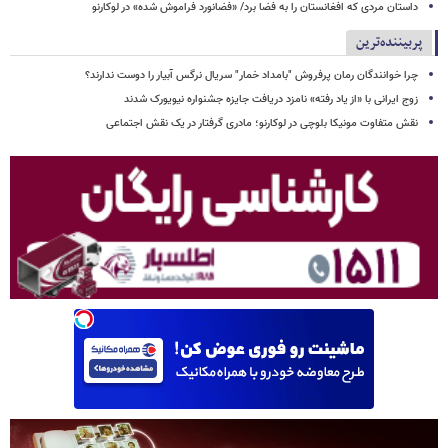
داستان مردی که افغانستان را به فضا برد/ «فضانورد فراموش شده» در لوکارنو
پربیننده‌ترین
چرا خوانندگان رمان پرفروش "بامداد خمار" سریال نرگس آبیار را دوست ندارند؟
زوج ایرانی با «از یاد رفته» نامزد دریافت جایزه جشنواره نیویورک شدند
نقش متفاوت مونیکا بلوچی در لوکارنو؛ مادری گرفتار در یک نقش اجتماعی