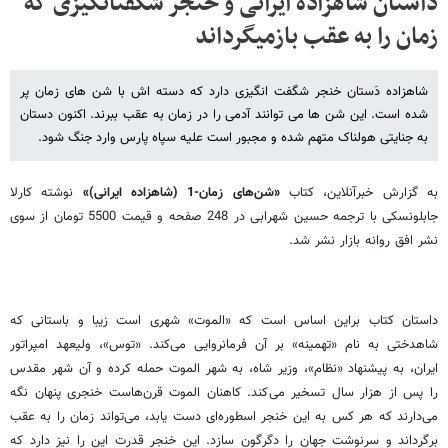
داستان شاهزاده ایرانی و خنجر شگفت​انگیزی که
زمان را به عقب بازمی​گرداند
شاهزاده دَستان خنجر شگفت انگیزی دارد که دسته اش با شن های زمان پر
شده است. این شن ها می توانند آدمی را در زمان به عقب ببرند. اکنون دستان
به جنایتی هولناک متهم شده و مجبور است علیه سپاه پارس وارد جنگ شود.
به گزارش خبرآنلاین، کتاب
«شن‌های زمان-1 (شاهزاده ایرانی)»
نوشته کارلا
جابلونسکی با ترجمه حسین شهرابی در 248 صفحه و قیمت 5500 تومان از سوی
نشر افق روانه بازار نشر شد.
داستان کتاب براین اساس است که «الموت» شهری است زیبا و باستانی که
شاهدختی به نام «تهمینه» بر آن فرمانروایی می‌کند. «توس»، ولیعهد امپراتور
ایران، به پیشنهاد «نظام»، وزیر شاه، به شهر الموت حمله کرده و آن شهر مقدس
را پس از هزار سال تسخیر می‌کند. کاهنان الموت قرن‌هاست خنجری پنهان نگه
می‌دارند که هر کس به این خنجر اسطوره‌ای دست یابد، می‌تواند زمان را به عقب
برگرداند و سرنوشت جهان را دگرگون سازد. این خنجر قدرت این را نیز دارد که