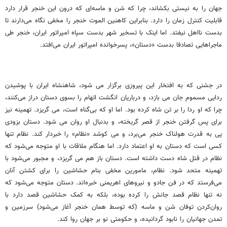
جهان را به نیستی بکشاند، چرا که شن و ماسه‌ای که درون این خنجر قرار دارد
قابلیت کنترل زمان را دارد. بنابراین کاهنین الموت خنجر را مخفی نگاه می‌دارند تا
بدست نااهل نیفتد. اما اینک با تسخیر شهر بدست سپاه امپراتور ایران، خنجر طی
ماجراهایی تصادفا بدست «دستان»، پسرخوانده امپراتور ایران می‌افتد.
در جشنی که به افتخار این پیروزی برگزار می شود، شاهنشاه ایران با پوشیدن
ردایی مسموم جان می بازد، و درباریان انگشت اتهام را بسوی دستان دراز می‌کنند،
چرا که او ردا را بر تن شاه کرده بود. اما او که بی‌گناه است، می گریزد. تهمینه نیز
برای پس گرفتن خنجر از قصر گریخته، و بدنبال او روان می شود. دستان بزودی
پی به قدرت هولناک خنجر می‌برد، و می کوشد «نظام» را خبردار کند. نظام تنها
کسی است که دستان به او اعتماد دارد. اما هنگام ملاقات با او متوجه می‌شود که
نظام در قتل شاه دست داشته است. دستان باز هم می گریزد، و مجبور می‌شود با
تهمینه متحد شود. نظام، مامورین مخفی بنام حشاشین را برای کشتن آنان
می‌فرستد که در فن جادو و نیروهای اهریمنی خبره‌اند. دستان متوجه می‌شود که
نه تنها نظام قصد جانش را کرده بوده، بلکه به کمک حشاشین قصد دارد با
روان‌کردن توفان شن و ماسه (که توسط همان خنجر آغاز می‌شود) سرزمین و
تمدن جهانیان را نابود گردانیده، و حکومتی نو بر جهان روا کند.