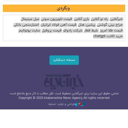
وبگردی
خبرآنلاین
راه نو آنلاین
بازی آنلاین
قیمت تلویزیون سونی
مبل مینیمال
جراح بینی گوشتی
پرشین هتل
قیمت آهن فولاد ایرانیان
اعتبارسنجی بانکی
قیمت طلا امروز
بلیط قطار
شرکت رادوکو
قیمت پروفیل
سایت یوتوتایمز
خرید اکانت chatgpt
نسخه دسکتاپ
تمامی حقوق این سایت برای خبرآنلاین محفوظ است. نقل مطالب با ذکر منبع بلامانع است.
Copyright © 2025 khabaronline News Agancy, All rights reserved
طراحی و تولید: نستوه