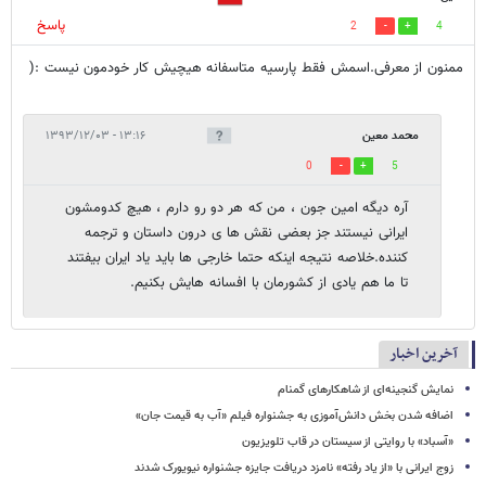
پاسخ
2
4
ممنون از معرفی.اسمش فقط پارسیه متاسفانه هیچیش کار خودمون نیست :(
محمد معین
۱۳:۱۶ - ۱۳۹۳/۱۲/۰۳
0
5
آره دیگه امین جون ، من که هر دو رو دارم ، هیچ کدومشون
ایرانی نیستند جز بعضی نقش ها ی درون داستان و ترجمه
کننده.خلاصه نتیجه اینکه حتما خارجی ها باید یاد ایران بیفتند
تا ما هم یادی از کشورمان با افسانه هایش بکنیم.
آخرین اخبار
نمایش گنجینه‌ای از شاهکارهای گمنام
اضافه شدن بخش دانش‌آموزی به جشنواره فیلم «آب به قیمت جان»
«آسباد» با روایتی از سیستان در قاب تلویزیون
زوج ایرانی با «از یاد رفته» نامزد دریافت جایزه جشنواره نیویورک شدند