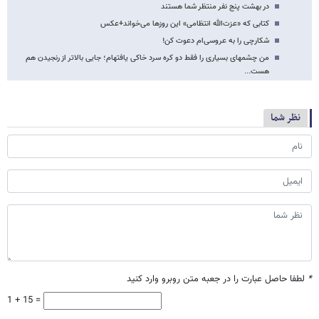
در بهشت پنج نفر منتظر شما هستند
کتابی که «عزت‌الله انتظامی» این روزها می‌خواند+عکس
شکارچی را به عروسی‌ام دعوت کن!
من چشم​های بسیاری را فقط دو کره سرد خاکی یافته​ام؛ جایی بالاتر از رنجیدن هم
هست...
نظر شما
*
لطفا حاصل عبارت را در جعبه متن روبرو وارد کنید
1 + 15 =