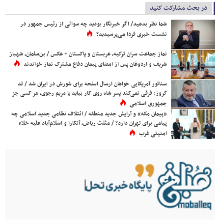
در بحث مشارکت کنید
شما نظر بدهید/ اگر خبرنگار بودید چه سوالی از رئیس جمهور در
نشست خبری فردا می‌پرسیدید؟
نماز جماعت سران ترکیه، عربستان و پاکستان + عکس / بن‌سلمان، شهباز
شریف و اردوغان پس از امضای پیمان دفاع مشترک نماز خواندند
سناتور آمریکایی خواهان ارسال اسلحه برای شورش در ایران شد / تد
کروز: فرقی نمی‌کند پسر شاه روی کار بیاید یا مریم رجوی، هر کسی جز
جمهوری اسلامی
«پیمان مکه» و آرایش جدید منطقه / ائتلاف نظامی جدید اسلامی چه
پیامی برای تهران دارد؟ / مثلث ریاض، آنکارا و اسلام‌آباد علیه خلاء
امنیتی غرب