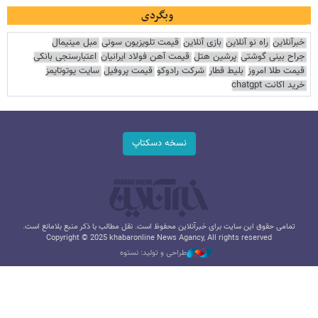
وبگردی
خبرآنلاین
راه نو آنلاین
بازی آنلاین
قیمت تلویزیون سونی
مبل مینیمال
جراح بینی گوشتی
پرشین هتل
قیمت آهن فولاد ایرانیان
اعتبارسنجی بانکی
قیمت طلا امروز
بلیط قطار
شرکت رادوکو
قیمت پروفیل
سایت یوتوتایمز
خرید اکانت chatgpt
نسخه دسکتاپ
تمامی حقوق این سایت برای خبرآنلاین محفوظ است. نقل مطالب با ذکر منبع بلامانع است.
Copyright © 2025 khabaronline News Agancy, All rights reserved
طراحی و تولید: نستوه