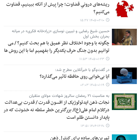
ریشه‌های درونیِ قضاوت؛ چرا پیش از آنکه ببینیم، قضاوت
می‌کنیم؟
۱۴۰۵-۰۲-۱۰ ۱۵:۲۷
حسین شیخ رضایی و تبیین نوسازی «زرادخانه فکری» در میانه
بحران بخش اول
چگونه با وجود اختلاف نظر عمیق با هم بحث کنیم؟ / می
توانیم بدون جنگ حرف یکدیگر را بفهمیم اما با این روش ها
۱۴۰۵-۰۱-۲۳ ۱۱:۵۳
در گفت‌وگو با خبرآنلاین مطرح شد:
آیا بی‌خوابی روی حافظه تاثیر می‌گذارد؟
۱۴۰۵-۰۱-۱۹ ۰۲:۰۳
به مناسبت ۲۱ رمضان سالروز شهادت مولای متقیان
نجات ذهن ایدئولوژیک از افسون قدرت / قدرت بی‌عدالت
درکلام امام علی(ع)/ بزرگترین خطر سلطه نه خشونت که در
پایدار دانستن ظلم است
۱۴۰۴-۱۲-۲۰ ۱۳:۵۱
تمرین‌های ساده برای کنترل ذهن