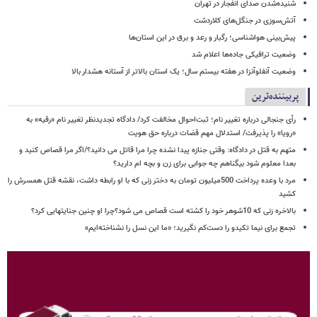
شنیده‌شدن صدای انفجار در تهران
آتش‌سوزی در جنگل‌های کلاردشت
پیش‌بینی هواشناسی؛ رگبار و رعد و برق در این استان‌ها
وضعیت ترافیکی جاده‌ها اعلام شد
وضعیت آنفلوآنزا در هفته بیستم سال؛ یک استان بالاتر از آستانه هشدار بالا
پربیننده‌ترین
رأی جنجالی درباره تغییر نام؛ ثبت‌احوال مخالفت کرد/ دادگاه تجدیدنظر تغییر نام «رقیه» به
«رویا» را پذیرفت/ استدلال مهم قضات درباره حق هویت
متهم به قتل در دادگاه: وقتی جنازه پیدا نشده چرا مرا قاتل می دانید؟/اگر مرا قصاص کنید و
بعدا معلوم شود بیگناهم چه جوابی برای زن و بچه ام دارید؟
مرد با وعده پرداخت 500میلیون تومان به دختر زنی که با او رابطه داشت، نقشه قتل همسرش را
کشید
بالاخره زنی که 10شوهر خود را کشته است قصاص می شود؟چرا او چنین جنایتهایی کرد؟
تجمع برای نیما تکیدو را دست‌کم نگیرید؛ «ما این نسل را نشناخته‌ایم»