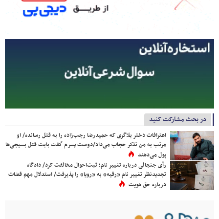
در بحث مشارکت کنید
اعترافات دختر بلاگری که حمیدرضا رجب‌زاده را به قتل رسانده/ او
مرتب به من تذکر حجاب می‌داد/دوست پسرم گفت بابت قتل بسیجی‌ها
پول می‌دهند
رأی جنجالی درباره تغییر نام؛ ثبت‌احوال مخالفت کرد/ دادگاه
تجدیدنظر تغییر نام «رقیه» به «رویا» را پذیرفت/ استدلال مهم قضات
درباره حق هویت