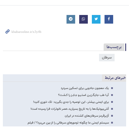
برچسب‌ها
سرطان
خبرهای مرتبط
یک معجون جادویی برای تسکین سردرد
آیـا طب جایگـزیـن استـیـو جـابـز را کـشـت؟
برای ایمنی بیشتر، این توصیه را جدی بگیرید: تک خوری کنید!
آنتی‌بیوتیک‌ها را به تاریخ بسپارید،عصر نانوذرات فرا رسیده است!
آژیرقرمز سرطان‌های کشنده در ایران
سیستم ایمنی ما چگونه تومورهای سرطانی را از بین می‌برد؟ / فیلم