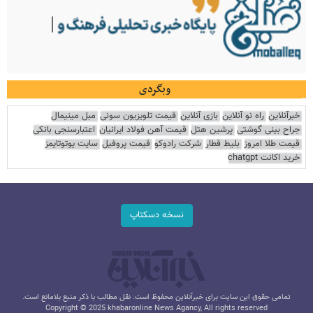
وبگردی
خبرآنلاین
راه نو آنلاین
بازی آنلاین
قیمت تلویزیون سونی
مبل مینیمال
جراح بینی گوشتی
پرشین هتل
قیمت آهن فولاد ایرانیان
اعتبارسنجی بانکی
قیمت طلا امروز
بلیط قطار
شرکت رادوکو
قیمت پروفیل
سایت یوتوتایمز
خرید اکانت chatgpt
نسخه دسکتاپ
تمامی حقوق این سایت برای خبرآنلاین محفوظ است. نقل مطالب با ذکر منبع بلامانع است.
Copyright © 2025 khabaronline News Agancy, All rights reserved