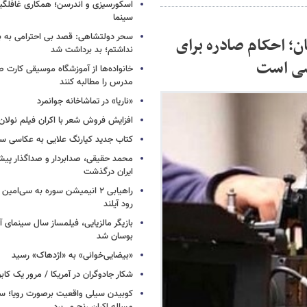
اسکورسیزی و اندرسن؛ همکاری غافلگیر
سینما
سحر دولتشاهی: قصد بی احترامی به با
ان؛ احکام صادره برای
نداشتم؛ بد برداشت شد
سی است
خانواده‌ها از آموزشگاه موسیقی کارت
مدرس را مطالبه کنند
«ناریا» در تماشاخانه جوانمرد
افزایش فروش شعر با اکران فیلم نولان
کتاب جدید کیارنگ علایی به عکاسی س
محمد حقیقی، صدابردار و صداگذار پ
ایران درگذشت
راهیابی ۲ انیمیشن سوره به سی‌امی
رود آیلند
بازیگر مالزیایی، فیلمساز سال سینمای آ
بوسان شد
«بیضایی‌خوانی» به «اژدهاک» رسید
شکار جادوگران در آمریکا / مرور یک کاب
کوبیدن سیلی واقعیت برصورت رویا؛ سی