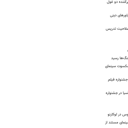
کننده دو غول
ورهای دینی
 صلاحیت تدریس
نگ‌ها رسید
یشکسوت سینمای
ن جشنواره فیلم
سیا در جشنواره
وس در لوکارنو
نمای مستند از