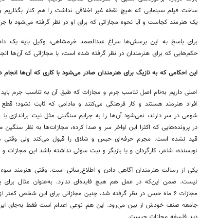
ساخت فیلم سینمایی که هیچ نقطه غیر اخلاقی نداشت را هم کنار بگذاریم و ب
یک هنرمند کجاست و آیا نحوه مجازاتی که برای او در نظر گرفته می‌شود با جرمی
برای پاسخ به این پرسش‌ها سراغ عبدالصمد خرمشاهی، وکیل پایه یک داد
حکم‌هایی که برای هنرمندان در نظر گرفته شده است، با مجازاتی که آن‌ها انجا
این احکامی که به تازیگ برای هنرمندان صادر می‌شود با کاری که آن‌ها انجام د
اصلی داریم به‌نام اصل تناسب جرم و مجازات که طبق آن به تناسب جرم باید 
افراد هنرمند هستند و کار فرهنگی می‌کنند و مادامی که ثابت نشود؛ قطع بر
شومی در سر دارند، نمی‌شود آن‌ها را به جرایم سنگینی مثل نیت براندازی یا 
در پرونده‌هایی که اکثرا این اواخر سر و صدا کرده، مجازات‌ها به نظر سنگین می
قید نشده است. مجرم حرفه‌ای حبس و شلاق را قبول می‌کند ولی وقتی
نویسنده، شاعر، کارگردان و یا بازیگر و نیت سوئی نداشته باشد این مجازات و 
یکی از رسالت هنرمندان آگاهی دادن و اطلاع‌رسانی است. وقتی هنرمند سوء 
نیست. ضمن این‌که در عمل هم هیچ فایده‌ای ندارد. به‌عنوان مثال برای 
مجازات ۶ ماه حبس در نظر گرفته شد، چنین مجازاتی برای این شخص کمتر ا
جامعه صنف خودش از بین می‌رود. این هم نوعی اعدام است فقط به‌جای این‌
دید فلسفه مجازات چیست.