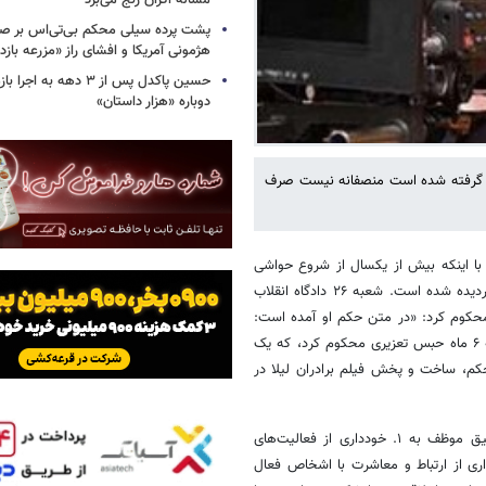
مساله اکران رنج می‌برد
پشت پرده سیلی محکم بی‌تی‌اس بر صو
هژمونی آمریکا و افشای راز «مزرعه بازد
حسین پاکدل پس از ۳ دهه به ا
دوباره «هزار داستان»
ر گرفته شده است منصفانه نیست صرف
. با اینکه بیش از یکسال از شروع حواشی
بردیده شده است.
شعبه ۲۶ دادگاه انقلاب
رادران لیلا» را به ۶ ماه حبس تعزیری محکوم کرد: «در متن حکم او آمده است:
«شعبه ۲۶ دادگاه انقلاب تهران سعید روستائی کارگردان فیلم برادران لیلا را به ۶ ماه حبس تعزیری محکوم کرد، که یک
 است، مستند این حکم، ساخت و پخش فیلم برادران لیلا در
همچنین در این حکم و به عنوان تعلیق مراقبتی، آقای روستائی در ایام تعلیق موظف به ۱. خودداری از فعالیت‌های
کابی یا استفاده از وسائل موثر در آن در ایام تعلیق ۲. خودداری از ارتباط و معاشرت با اشخاص فعال