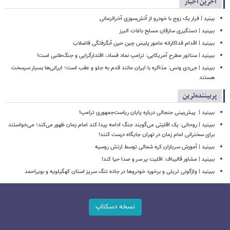
آخرین اخبار
بینید | فرار یک زوج با خودرو از آتش‌سوزی آخرالزمانی
ببینید | دستگیری سارقان مسلح باغات البرز
ببینید | اقدام فداکارانه مامور پلیس چین حین آبگرفتگی فاضلاب
ببینید | سناتور مطرح آمریکایی: ترامپ نماد فساد، اقتدارگرایی و جنگ‌طلبی است!
ببینید | جی‌دی ونس: مذاکره با ایران مانند قدم به جلو و عقب است؛ ایرانی‌ها بسیار سرسخت
هستند
پربیننده‌ترین
ببینید | ‏ پیش‌بینی جنجالی درباره پایان ریاست‌جمهوری ترامپ!
ببینید | روحانی: یک اقلیتی می‌گویند جنگ ادامه پیدا کند امام زمان ظهور می‌کند؛ می‌خواستند
برای سخنرانی امام زمان در تهران جایگاه درست کنند!
ببینید | آموزش سربازان کره شمالی توسط ارتش روسیه
ببینید | مشاور قالیباف: اقلیت پر سر و صدا حیا کند!
ببینید | واژگونی تریلی و برخورد خودروها در جاده تنگ سریز استان کهگیلویه و بویراحمد
نسخه دسکتاپ