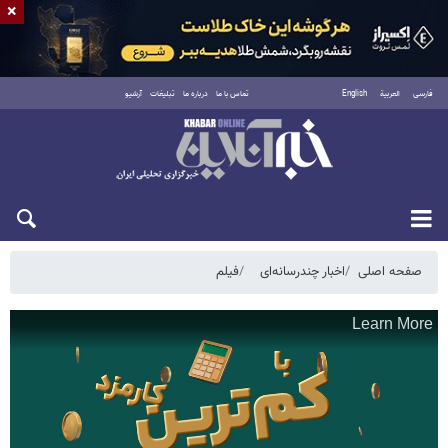
×
فارسی
العربية
English
تماس با ما
درباره ما
تبلیغات
آرشیو
پنجشنبه ۱۵ مرداد ۱۴۰۵
صفحه اصلی
اخبار چندرسانه‌ای
فیلم