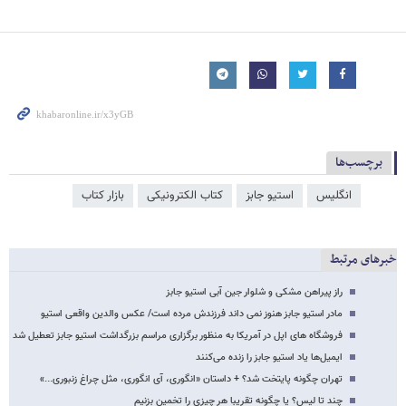
برچسب‌ها
انگلیس
استیو جابز
کتاب الکترونیکی
بازار کتاب
خبرهای مرتبط
راز پیراهن مشکی و شلوار جین آبی استیو جابز
مادر استیو جابز هنوز نمی داند فرزندش مرده است/ عکس والدین واقعی استیو
فروشگاه های اپل در آمریکا به منظور برگزاری مراسم بزرگداشت استیو جابز تعطیل شد
ایمیل‌ها یاد استیو جابز را زنده می‌کنند
تهران چگونه پایتخت شد؟ + داستان «انگوری، آی انگوری، مثل چراغ زنبوری...»
چند تا لیس؟ یا چگونه تقریبا هر چیزی را تخمین بزنیم