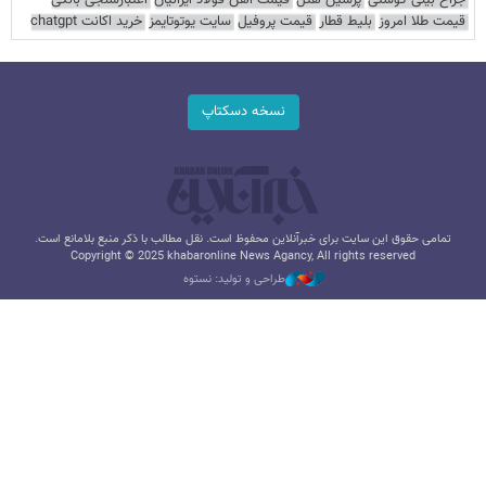
جراح بینی گوشتی
پرشین هتل
قیمت آهن فولاد ایرانیان
اعتبارسنجی بانکی
قیمت طلا امروز
بلیط قطار
قیمت پروفیل
سایت یوتوتایمز
خرید اکانت chatgpt
نسخه دسکتاپ
تمامی حقوق این سایت برای خبرآنلاین محفوظ است. نقل مطالب با ذکر منبع بلامانع است.
Copyright © 2025 khabaronline News Agancy, All rights reserved
طراحی و تولید: نستوه