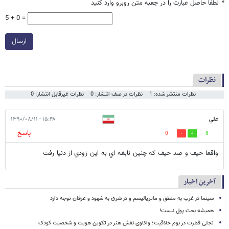
*
لطفا حاصل عبارت را در جعبه متن روبرو وارد کنید
5 + 0 =
ارسال
نظرات
نظرات منتشر شده: 1
نظرات در صف انتشار: 0
نظرات غیرقابل انتشار: 0
علي
۱۵:۴۸ - ۱۳۹۰/۰۸/۱۱
پاسخ
0
8
واقعا حيف و صد حيف كه چنين نابغه اي به اين زودي از دنيا رفت
آخرین اخبار
سینما در غرب به منطق و ماتریالیسم و در شرق به شهود و عرفان توجه دارد
همیشه بحث پول نیست!
تجلی فطرت در بوم خلاقیت؛ واکاوی نقش هنر در تکوین هویت و شخصیت کودک