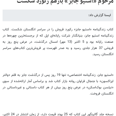
مرحوم «استیو جابز» بازهم رکورد شکست
ایسنا گزارش داد:
کتاب زندگینامه‌ «استیو جابز» رکورد فروش را در سراسر انگلستان شکست. کتاب
زندگینامه‌ استیو جابز، بنیانگذار شرکت رایانه‌ای اپل که از برجسته‌ترین چهره‌ها در
صنعت رایانه بود و 5 اکتبر (13 مهر) امسال درگذشت، در عرض پنج روز به
فروشی 37 هزار جلدی رسید و به صدر فهرست پر فروش‌ترین کتاب‌های سراسر
انگلستان رسید.
«استیو جابز، زندگینامه اختصاصی» تنها 19 روز پس از درگذشت جابز به قلم «والتر
ایزاکسون» با جنجال فراوان روانه‌ بازار کتاب شد و براساس آمار ارائه‌شده از سوی
«نیلسن بوک‌اسکن» در عرض پنج روز بیش از هر کتاب داستانی و غیرداستانی در
انگلستان فروخت.
نسخه جلد گالینگور این کتاب که 25 پوند قیمت دارد، از زمان انتشار در 24 اکتبر،