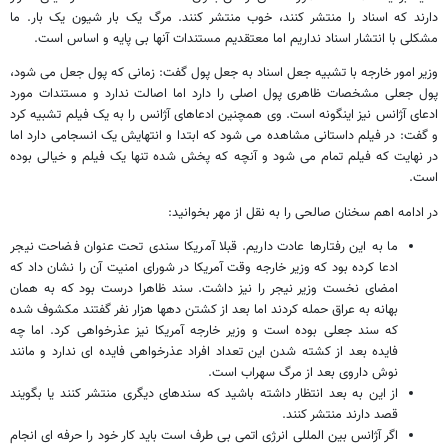
دارند که اسناد را منتشر کنند، خوب منتشر کنند. مرگ یک بار شیون یک بار. ما
مشکلی با انتشار اسناد نداریم اما معتقدیم مستندات آنها بی پایه و اساس است.
وزیر امور خارجه با تشبیه جعل اسناد به جعل پول گفت: زمانی که پول جعل می شود،
پول جعلی مشخصات ظاهری پول اصلی را دارد اما اصالت ندارد و مستندات مورد
ادعای آژانس نیز اینگونه است. وی همچنین ادعاهای آژانس را به یک فیلم تشبیه کرد
و گفت: در فیلم داستانی مشاهده می شود که ابتدا و انتهایش یک انسجامی دارد اما
در نهایت که فیلم تمام می شود و آنچه که پخش شده تنها یک فیلم و خیالی بوده
است.
در ادامه اهم سخنان صالحی را به نقل از مهر بخوانید:
ما به این رفتارها عادت داریم. قبلا آمریکا سندی تحت عنوان فضاحت نیجر
ادعا کرده بود که وزیر خارجه وقت آمریکا در شورای امنیت آن را نشان داد که
امضای نخست وزیر نیجر را نیز داشت. سند ظاهرا درست بود که به همان
بهانه به عراق حمله کردند اما بعد از کشتن دهها هزار نفر گفتند مکشوف شده
که سند جعلی بوده است و وزیر خارجه آمریکا نیز عذرخواهی کرد. اما چه
فایده بعد از کشته شدن این تعداد افراد عذرخواهی فایده ای ندارد و مانند
نوش داروی بعد از مرگ سهراب است.
از این به بعد انتظار داشته باشید که سندهای دیگری منتشر کنند یا بگویند
قصد دارند منتشر کنند.
اگر آژانس بین المللی انرژی اتمی بی طرف است باید کار خود را حرفه ای انجام