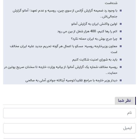
شده‌است
با وجود رد ضمیمه گزارش آژانس از سوی چین، روسیه و عدم تعهد؛ آمانو گزارش
جنجالی‌اش…
اولین واکنش ایران به گزارش آمانو
اتم را رها کنیم، 400 هزار شغل از بین می رود
چرا جرج بوش به ایران حمله نکرد؟
معاون وزیرخارجه روسیه: مسکو با اعمال هر گونه تحریم جدید علیه ایران مخالف
است
باید به شورای امنیت شکایت کنیم
روسیه مخالف شماره یک گزارش آمانو/ از بیانیه وزارت خارجه تا سخنان صریح پوتین در
حمایت…
دیدار وزیر خارجه با مراجع تقلید/توصیه آیت​الله جوادی آملی به صالحی
نظر شما