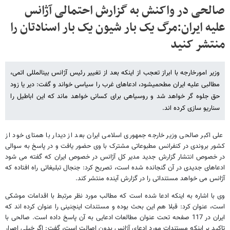
صالحی در واکنش به گزارش احتمالی آژانس
علیه ایران:مرگ یک بار شیون یک بار اسنادتان را
منتشر کنید
وزیر امورخارجه با ابراز تعجب از اینکه بعد از تغییر رئیس آژانس بین​المللی اتمی،
مطالبی علیه ایران مطح​می​شود، ادعاهای غرب را سیاسی خواند و گفت: دیر یا زود
حق جلوه گر خواهد شد و روسیاهی برای کسانی خواهد ماند که این اباطیل را
سناریو سازی کرده اند.
علی اکبر صالحی وزیر خارجه جمهوری اسلامی ایران بعد از دیدار با همتای خود از
کشور بروندی در کنفرانس مطبوعاتی مشترک با وی حضور یافت و در پاسخ به سوالی
در خصوص انتشار گزارش جدید مدیر کل آژانس در خصوص ایران که گفته می شود
ادعاهای جدیدی در آن گنجانده شده است، تصریح کرد: جنجال تبلیغاتی راه افتاده که
آژانس می خواهد مستنداتی را در گزارش آینده منتشر کند.
وی با اشاره به اینکه ادعا شده است که مطالب مورد نظر مرتبط با اقدامات موشکی
است، عنوان کرد: قبلا هم این بحث بوده و مستندات اینچنینی را عنوان کرده اند که
ایران در 117 صفحه تحت عنوان مطالعات ادعایی به آن پاسخ داده است. صالحی با
تاکید بر اینکه مستندات مورد ادعای آژانس بدون اصالت است، گفت: اگر خیلی اصرار