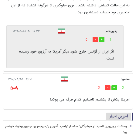
به این حالت تسلطی داشته باشد . برای جلوگیری از هرگونه اشتباه که از اول
اینجوری بود حساب دستشون بود .
بدون نام
۱۶:۲۲ - ۱۳۹۰/۰۸/۱۵
0
1
اگر ایران از آژانس خارج شود دیگر آمریکا به آرزوی خود رسیده
است.
محمود
۱۶:۰۱ - ۱۳۹۰/۰۸/۱۵
پاسخ
3
3
امریکا بکش تا بکشیم تاببینیم کدام طرف می پوکد!
آخرین اخبار
وحشت از پیروزی السید در میشیگان؛ هشدار ترامپ: آخرین رئیس‌جمهور، جمهوری‌خواه خواهم
بود