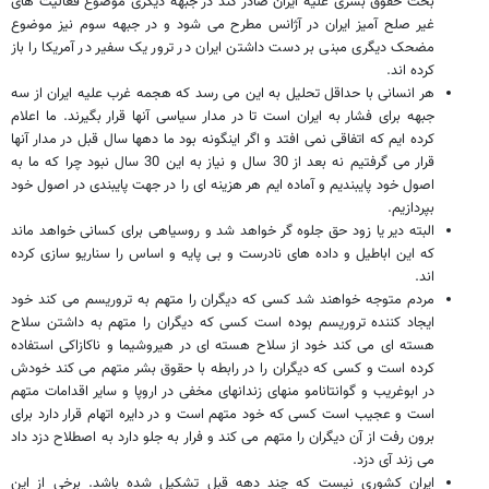
بحث حقوق بشری علیه ایران صادر کند در جبهه دیگری موضوع فعالیت های
غیر صلح آمیز ایران در آژانس مطرح می شود و در جبهه سوم نیز موضوع
مضحک دیگری مبنی بر دست داشتن ایران در ترور یک سفیر در آمریکا را باز
کرده اند.
هر انسانی با حداقل تحلیل به این می رسد که هجمه غرب علیه ایران از سه
جبهه برای فشار به ایران است تا در مدار سیاسی آنها قرار بگیرند. ما اعلام
کرده ایم که اتفاقی نمی افتد و اگر اینگونه بود ما دهها سال قبل در مدار آنها
قرار می گرفتیم نه بعد از 30 سال و نیاز به این 30 سال نبود چرا که ما به
اصول خود پایبندیم و آماده ایم هر هزینه ای را در جهت پایبندی در اصول خود
بپردازیم.
البته دیر یا زود حق جلوه گر خواهد شد و روسیاهی برای کسانی خواهد ماند
که این اباطیل و داده های نادرست و بی پایه و اساس را سناریو سازی کرده
اند.
مردم متوجه خواهند شد کسی که دیگران را متهم به تروریسم می کند خود
ایجاد کننده تروریسم بوده است کسی که دیگران را متهم به داشتن سلاح
هسته ای می کند خود از سلاح هسته ای در هیروشیما و ناکازاکی استفاده
کرده است و کسی که دیگران را در رابطه با حقوق بشر متهم می کند خودش
در ابوغریب و گوانتانامو منهای زندانهای مخفی در اروپا و سایر اقدامات متهم
است و عجیب است کسی که خود متهم است و در دایره اتهام قرار دارد برای
برون رفت از آن دیگران را متهم می کند و فرار به جلو دارد به اصطلاح دزد داد
می زند آی دزد.
ایران کشوری نیست که چند دهه قبل تشکیل شده باشد. برخی از این