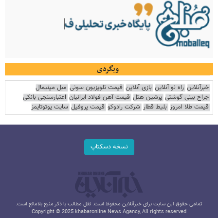
وبگردی
خبرآنلاین
راه نو آنلاین
بازی آنلاین
قیمت تلویزیون سونی
مبل مینیمال
جراح بینی گوشتی
پرشین هتل
قیمت آهن فولاد ایرانیان
اعتبارسنجی بانکی
قیمت طلا امروز
بلیط قطار
شرکت رادوکو
قیمت پروفیل
سایت یوتوتایمز
نسخه دسکتاپ
تمامی حقوق این سایت برای خبرآنلاین محفوظ است. نقل مطالب با ذکر منبع بلامانع است.
Copyright © 2025 khabaronline News Agancy, All rights reserved