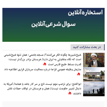
در بحث مشارکت کنید
شیخ‌نشین‌ها چگونه فکر می‌کنند؟/ مسجدجامعی: عمان تنها شیخ‌نشینی
است که نگاه متفاوتی به ایران دارد/ عربستان برادر بزرگ‌تر نیست؛
قدرت مسلط خلیج فارس است
سازمان وظیفه عمومی فراجا درباره معافیت سربازان فراری اطلاعیه داد
ابوالفتح: برای ترامپ مهم نیست تاج بر سر کار باشد یا عمامه/ آمریکا به
دنبال تغییر حکومت نیست/ عمان و عربستان در توقف حملات نقش
داشتند