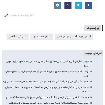
برچسب‌ها
آژانس بین المللی انرژی اتمی
انرژی هسته ای
علی‌اکبر صالحی
خبرهای مرتبط
رییس سازمان انرژی اتمی:تحریم‌ها،‌ بر فعالیت‌های هسته‌یی صلح‌آمیز ایران تاثیری
ندارد
آژانس اطلاعات محرمانه هسته‌ای ایران را منتشر خواهد کرد+ایران در نامه‌ای به بان
کی…
ادعای اشپیگل: ایران ظرف شش ماه آینده توانایی ساخت بمب اتم را به دست می آورد
صادق خرازی: احضار سفیر سوییس و اعتراض به آمریکا به هیچ‌وجه با عملیات روانی
پیچیده…
سیداحمدخاتمی: دبیرکل آژانس با انتشار سند دروغین آبروی باقی مانده را خواهد برد …
امام جمعه مشهد:متاسفانه عرصه هنر، خانقاه برخی عناصر مفسد و فرصت‌طلب