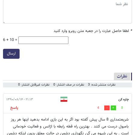
*
لطفا حاصل عبارت را در جعبه متن روبرو وارد کنید
6 + 10 =
ارسال
نظرات
نظرات منتشر شده: 3
نظرات در صف انتشار: 0
نظرات غیرقابل انتشار: 0
چاره کن
۲۱:۱۳ - ۱۳۹۰/۰۸/۱۴
پاسخ
4
0
شریعتمداری 8 سال پیش گفته بود اگر به این بازی ادامه بدهید اینها هر روز
بامبول درست می کنند . بهترین راه قطه رابطه با اژانس و فعالیت خودمانی
است . به این شیوه می گن نگهداری دشمن در حالت معلق بدون اینکه دشمن