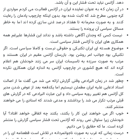
دهد. آژانس نباید تحت فشار این و آن باشد.
در آن زمان که به عنوان نماینده ایران در آژانس فعالیت می کردم مواردی از
کره جنوبی مطرح شد که ثابت شده بود بدون اینکه چارچوب پادمان را رعایت
کنند و به صورت محرمانه تا هفتاد درصد غنی سازی کرده اند اما به خاطر
مسائل سیاسی آن پرونده را بستند.
نیست کسی که وجدان آگاهی داشته باشد و نداند این فشارها علیرغم همه
همکاری های ایران با آژانس فشار سیاسی است.
موضوع هسته ای ایران تکنیکی و حقوقی نیست و کاملا سیاسی است. اگر
تکنیکی بود جوانب امر روشن بود. بازرسان آژانس مقیم در ایران هستند و
مرتب به صورت سرزده به تاسیسات ایران سر می زنند خودشان هم اعلام
کرده اند که هیچ کشوری در چارچوب آژانس به اندازه ایران همکاری نکرده
است.
چطور شد در زمان البرادعی وقتی گزارش ارائه می شد می گفت ما از اصالت
اسناد ادعایی علیه ایران مطمئن نیستیم اما یکدفعه بعد از عوض شدن مدیر
کل آژانس هم تغییر رویه سیاسی داد و این عبارت البرادعی که در گزارش های
قبلی مرتب تکرار می شد را برداشتند و مدعی شدند که اسنادی را می خواهند
منتشر کنند.
خوب اگر می خواهند این کار را بکنند، بکنند چه اتفاقی خواهد افتاد؟ آیا
خودشان زیرا سئوال نمی روند که آژانس تحت فشار سیاسی گزارش را منتشر
کرده است. ما که حقایق را می دانیم.
درست زمانی که غرب به صورت ناجوانمردانه در تلاش است قطعنامه ای را در