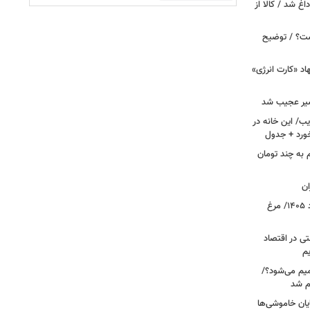
داغ شد / کالا از
ست؟ / توضیح
اد «کارت انرژی»
شیر عجیب شد
ب/ این خانه در
م به چند تومان
ان
قیمت جدید گوشت مرغ امروز ۱۷ مرداد ۱۴۰۵/ مرغ
ی در اقتصاد
یم
میم می‌شود؟/
م شد
یان خاموشی‌ها