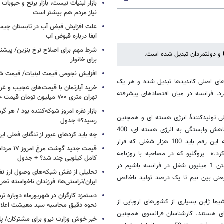
بازار لبنیات نیست، بازار برنج و حبوبات 
نیاز مردم هم بیشتر است
علت افزایش قبض آب در تابستان چی
آبفا درباره قبوض آب
شرط مهم برای اصلاح نرخ بنزین/ پیشنه
 و دولتمردان تبدیل شده است.
برای خانوار
افزایش نجومی قیمت لبنیات/ قیمت 
رهای اصلی کاندیدها تبدیل شده و هر یک
خرید آپارتمان با قیمت‌های عجیب و غری
رد. فرانسه در میان اقتصادهای پیشرفته
تهران متری ۷۰۰ میلیون تومان قیمت خورد + جدول
بازار نقره امروز شوکه‌کننده بود / هر گر
گترین شرکت بین المللی تولیدکنندۀ انرژی هسته ای و همچنین
رسید؟+ جدول
سازندۀ تعداد زیادی از نیروگاه های هسته ای جهان اعلام کرده است که با کاهش وابستگی به انرژی هسته ای، 400
چه باید کردهای عبور از تنگنای فعلی ایر
هزار شغل در این کشور از بین خواهد رفت. هانری پروگلیو می افزاید:« به این رقم باید 100 هزار شغلی که قرار
.» پروگلیو که در مصاحبه با روزنامه
کامل کیلویی چند شد؟ + جدول
لوپاریزین چاپ پاریس سخن می گفت، تصریح کرد که باید منتظر از دست رفتن 1 میلیون شغل در فرانسه باشیم در
تحلیلی از نقش شبکه‌های وصول ارز نفت
عنی بین نیم تا یک درصد تولید ناخالص
ایران/تراستی‌ها؛ فرزندان ناخواسته تحر
دستمزد کارگران در شهریورماه دوباره تر
یما ژاپن بسیاری از کشورهای اروپایی از
نحوه دقیق محاسبه سبد معیشت اعلا
ی هستند. کارشناسان فرانسوی همچنین
خبر خوش وزارت نیرو برای مشترکان/ پا