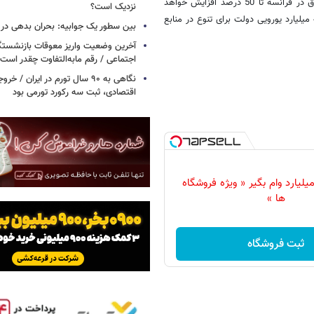
می گویند در صورت تحقق کاهش وابستگی به برق اتمی، هزینۀ فاکتورهای برق در فرانسه تا 50 درصد افزایش خواهد
نزدیک است؟
یافت و البته تحقق این پروژه تا سال 2030 مستلزم سرمایه گذاری 300 تا 450 میلیارد یورویی دولت برای تنوع در منابع
بین سطور یک جوابیه: بحران بدهی د
آخرین وضعیت واریز معوقات بازنشستگ
اجتماعی / رقم مابه‌التفاوت چقدر است
نگاهی به ۹۰ سال تورم در ایران /
اقتصادی، ثبت سه رکورد تورمی بود
و شو تا 3 میلیارد وام بگیر « ویژه فروشگاه
ها »
ثبت فروشگاه