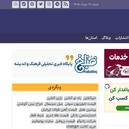
شنبه ۱۷ مرداد ۱۴۰۵
انتشارات
وبلاگ
استان‌ها
وبگردی
خبرآنلاین
راه نو آنلاین
بازی آنلاین
قیمت تلویزیون سونی
مبل مینیمال
جراح بینی گوشتی
پرشین هتل
قیمت آهن فولاد ایرانیان
اعتبارسنجی بانکی
قیمت طلا امروز
بلیط قطار
شرکت رادوکو
قیمت پروفیل
سایت یوتوتایمز
خرید اکانت chatgpt