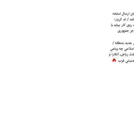
ان ارسال اسلحه
شد / تد کروز:
روی کار بیاید یا
جز جمهوری
 جدید منطقه /
اسلامی چه پیامی
لث ریاض، آنکارا و
 امنیتی غرب