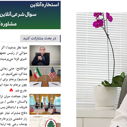
در بحث مشارکت کنید
شما نظر بدهید/ اگر خ
سوالی از رئیس جمه
خبری فردا می‌پرسیدی
ابوالفتح: حتی زمانی 
مذاکره نمی‌کنیم، در 
هستیم/ برجام برای ای
چون برجام به سود ایرا
خارج شد
نماز جماعت سران ترک
پاکستان + عکس / بن‌س
شریف و اردوغان پس ا
دفاع مشترک نماز خوا
راز دشمنی وزیرخارجه 
یوسف رجی چه ارتباط