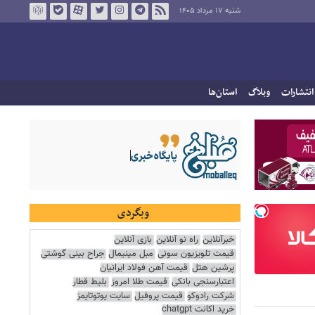
شنبه ۱۷ مرداد ۱۴۰۵
انتشارات
وبلاگ
استان‌ها
وبگردی
خبرآنلاین
راه نو آنلاین
بازی آنلاین
قیمت تلویزیون سونی
مبل مینیمال
جراح بینی گوشتی
پرشین هتل
قیمت آهن فولاد ایرانیان
اعتبارسنجی بانکی
قیمت طلا امروز
بلیط قطار
شرکت رادوکو
قیمت پروفیل
سایت یوتوتایمز
خرید اکانت chatgpt