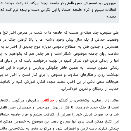
مهرجویی و همسرش حس ناامنی در جامعه ایجاد می‌کند که باعث خواهد شد 
اتفاقات ببینیم و افراد جامعه احتمالا با این نگرانی دست و پنجه نرم کنند ک
دهد.»
علی سلیمی:
چند هفته‌ای هست که جامعه ما به شدت در معرض اخبار تلخ و آ
وضعیت حداقل از یک سال پیش وجود داشته اما با بالا گرفتن جنگ در 
همسرش و چندین قتل به اصطلاح ناموسی دوباره موج جدیدی از اخبار بد به جا
سلامت روان جامعه موضوعی آشکار است و هر چقدر هم که بخواهیم به این اخ
آنها بر زندگی فردی خود تمرکز کنیم؛ در نهایت درخواهیم یافت که در دنیای امر
زندگی مصون نیست. به همین خاطر چگونگی پردازش و برخورد با این اط
بهداشت روان راهکارهای متفاوت و متنوعی را برای کنار آمدن با اخبار بد پیش
هیجانات منفی ناشی از این اخبار، تنظیم مجدد افکار، آموزش غلبه بر ناملایم
حمایت از نزدیکان و تمرین خودکنترلی.
هانیه زائر رضایی، روانشناس، در گفتگو با
خبرآنلاین
دراین‌باره می‌گوید: «اتفا
است از جنگ جدید خاورمیانه تا قتل داریوش مهرجویی و همسرش حس ناامنی د
شد ما به صورت نیابتی خود را معرض آن اتفاقات ببینیم و افراد جامعه احتمالا
این اتفاق ممکن است برای آنها هم رخ دهد. این موضوع به خصوص ممکن است
چندانی ندارند باعث ترس و اضطراب شود و می‌تواند منجر به نشانه‌هایی مان