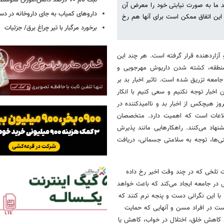
ثبت نام ۷۰ درصد دانش‌آموزان متوسطه اول
ما به صورت نیابتی خود را معرض آن
داروهای کمیاب به جای داروخانه در دس
ه این اتفاق ممکن است برای آنها هم رخ
برخورد مرگبار با تیر چراغ برق/ جزئیات
زاردهنده قرار گرفته است. هر چند این
منطقه، کشته شدن داریوش مهرجویی و
معه تزریق شده است. تاثیر اخبار بد بر
بار توجه نکنیم و سعی کنیم با انکار
وز هیچکس از اخبار بد و ناامیدکننده در
لاعات است که اهمیت دارد. متخصصان
نهاد می‌کنند. راهکارهایی مانند پذیرش
تی‌ها، توجه به سلامتی جسمانی، دریافت
قات تلخی که در چند وقت اخیر رخ داده
ر جامعه ایجاد می‌کند که باعث خواهد
 با این نگرانی دست و پنجه نرم کنند که
 در افراد مسن و آنهایی که حمایت
ند کاهش خلق، اختلال در خواب، کاهش یا