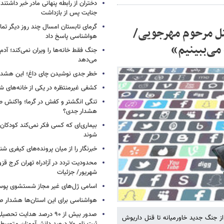
دختران از رابطه پنهانی مادر خبر داشتند؛
جنایت پس از بازداشت
گرمای تابستان امسال چند روز دیگر تما
 قتل مرحوم مهرجویی/
هواشناسی پاسخ داد
می‌ببینیم»
جنگ فقط خانه‌ها را ویران نمی‌کند؛ آدم‌
می‌دهد
خطر جدی نوشیدن چای داغ؛ این هشدار 
کشفی غیرمنتظره در یکی از خانه‌های ش
تنگی انگشتر و کفش در گرما؛ واکنش ط
هشدار جدی؟
بیماری‌ای که کسی فکر نمی‌کند کودکان ب
شوند
خبرنگار را از میان پرونده‌های کیفری شن
شهریور/ جزئیات
اسامی ژل‌های غیر مجاز شستشوی پو
هواشناسی برای این استان‌ها هشدار صا
صدور بیش از ۹۰ درصد هدایت 
ز جنگ جدید خاورمیانه تا قتل داریوش