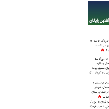
برنگار بودید چه
ور در نشست
د؟
که می‌گوییم
حال مذاکره
ران معجزه بود/
ن بود آمریکا از آن
یه، عربستان و
لمان، شهباز
ز امضای پیمان
ندند
لبنان با ایران /
ی با حزب نزدیک