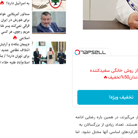
به اسرائیل دارد؟
سناتور آمریکایی خواه
برای شورش در ایران 
فرقی نمی‌کند پسر شاه 
مریم رجوی، هر کسی 
اسلامی
«پیمان مکه» و آرایش
ائتلاف نظامی جدید 
برای تهران دارد؟ / مث
اسلام‌آباد علیه خلاء
 از روش خانگی سفیدکننده
دان50%تخفیف🔥
تخفیف ویژه!
می‌گیرند، در همین باره رضایی ادامه
ستند. تعداد زیادی از بزرگسالان به
 کارکردهای اساسی آنها مختل نشود. اما