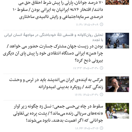
۷۰ درصد جوانان، پارتی را پیش شرط احقاق حق می
دانند/ افتخار ۷۶% ایرانیان به ایرانی بودن / سقوط ۱۰
درصدی سرمایه‌اجتماعی و زایش ناامیدی ساختاری
۱۴۰۵-۰۴-۰۹ ۱۱:۳۰
تحلیل روان‌کاوانه و فلسفی تلهٔ خودباختگی در مواجههٔ انسان ایرانی
با تجدد
بودن در زیست جهان مشترک جسارت حضور می خواهد /
چرا «منِ» ایرانی دستگاه انتقادی خود را پیش پای آن دیگری
بیرونی ذبح کرد؟
۱۴۰۵-۰۳-۳۰ ۱۷:۳۳
هرکس به آینده‌ی ایران می‌اندیشد باید در ترس و وحشت
زندگی کند / رویکرد بدبینی امیدوارانه
۱۴۰۵-۰۳-۳۰ ۱۶:۲۸
سقوط در چاه بی‌حسی جمعی؛ نسل زد چگونه زیر آوار
«نه»‌های سریالی زنده می‌ماند؟ / پشت پرده بی‌تفاوتی
جوانانی که اگر اهمیت بدهند، نابود می‌شوند!
۱۴۰۵-۰۳-۱۶ ۱۸:۴۴