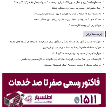
ماجرای زنده‌گیری و اسارت یوزپلنگ ایرانی در سمنان/ هیوا خودش به مرکز تکثیر آمد!
چهار متهم قتل حمیدرضا رجب‌زاده دستگیر شدند
بازداشت مرد ۲۲ ساله با لباس «عزرائیل» روی پشت‌بام بیمارستان
حادثه هولناک در پاساژ علاءالدین؛ ۶ نفر به بیمارستان منتقل شدند
چرا تهران این روزها آلوده شد؟
پربیننده‌ترین
جزئیات جدید از قتل یک مداح/ پخش ویدئوی پیکر حمیدرضا رجب‌زاده در شبکه‌های معاند
جزئیات حادثه دلخراش سقوط آسانسور در میدان آرژانتین
چهار متهم قتل حمیدرضا رجب‌زاده دستگیر شدند
ناپدیدشدن زن ۴۵ ساله در تهران/ اعتراف پدر خانواده به قتل همسر و دخترش
ماجرای پیامک « مشمول سهمیه جنگ هستید» چیست؟