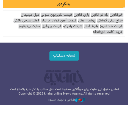
وبگردی
خبرآنلاین
راه نو آنلاین
بازی آنلاین
قیمت تلویزیون سونی
مبل مینیمال
جراح بینی گوشتی
پرشین هتل
قیمت آهن فولاد ایرانیان
اعتبارسنجی بانکی
قیمت طلا امروز
بلیط قطار
شرکت رادوکو
قیمت پروفیل
سایت یوتوتایمز
خرید اکانت chatgpt
نسخه دسکتاپ
تمامی حقوق این سایت برای خبرآنلاین محفوظ است. نقل مطالب با ذکر منبع بلامانع است.
Copyright © 2025 khabaronline News Agancy, All rights reserved
طراحی و تولید: نستوه