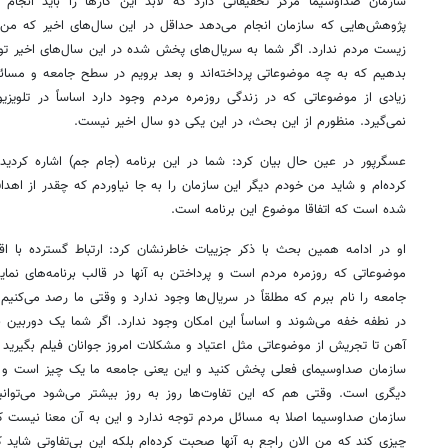
سازمان صداوسیما مرکز تحقیقاتی دارد که لابد این کارها را باید انجا
پژوهش‌هایی که سازمان انجام می‌دهد حداقل در این سال‌های اخیر که من ت
زیست مردم ندارد. اگر شما به سریال‌های پخش شده در این سال‌های اخیر توجه
بدهیم که به چه موضوعاتی پرداخته‌اند و بعد برویم در سطح جامعه و مسائ
زیادی از موضوعاتی که در زندگی روزمره مردم وجود دارد اساساً در تلویزی
نمی‌گیرد. منظورم از این بحث، در این یکی دو سال اخیر نیست.
عسگرپور در عین حال بیان کرد: شما در این برنامه (جام جم) اشاره کردید 
کرده‌ام و شاید من خودم دیگر این سازمان را به جا نیاوردم که چقدر از اه
شده است که اتفاقا موضوع این برنامه است.
او در ادامه همین بحث با ذکر جزییات خاطرنشان کرد: ارتباط گسترده با ا
موضوعاتی که روزمره مردم است و پرداختن به آنها در قالب برنامه‌های نمای
جامعه را نام ببرم که مطلقاً در سریال‌ها وجود ندارد و وقتی ما رصد می‌کنی
در نطفه خفه می‌شوند و اساساً این امکان وجود ندارد. اگر شما یک دوربین به
آهن تا تجریش از موضوعاتی مثل اعتیاد و مشکلات امروز جوانان فیلم بگیرید شا
سازمان صداوسیمای فعلی پخش کنید و این یعنی جامعه ما یک چیز است و آن
دیگری است. وقتی هم که این تفاوت‌ها روز به روز بیشتر می‌شود می‌توانیم
سازمان صداوسیما اصلا به مسائل مردم توجه ندارد و این به آن معنا نیست 
چیزی کند که من الان راجع به آنها صحبت کرده‌ام بلکه این بی‌تفاوتی شاید