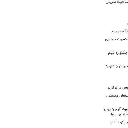
 صلاحیت تدریس
نگ‌ها رسید
یشکسوت سینمای
ن جشنواره فیلم
سیا در جشنواره
وس در لوکارنو
نمای مستند از
رت گرمی/ زوال
ید» غربی‌ها
جرا بازمی‌گردد؛ آغاز