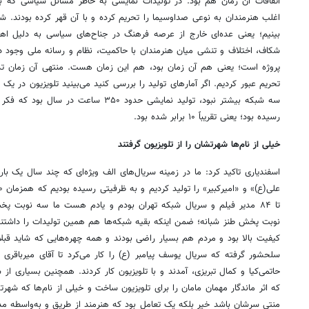
اتفاقات آن زمان هم بود. در تولیدات نمایشی به خاطر مسائل سیاسی که بر
اغلب هنرمندان به نوعی صداوسیما را تحریم کرده و با آن قهر کرده بودند. ش
بینیم؛ یعنی عده‌ای خارج از عرصه فرهنگ در جناح‌های سیاسی به دلیل 
شکاف، اختلاف و تنشی میان هنرمندان با حاکمیت، نظام و رسانه ملی وجود 
پروژه است؛ یعنی هم آن زمان بود، هم این زمان هست. منتهی آن زمان تدب
رسیده بود؛ یعنی تقریباً ۱۰ برابر شده بود.
خیلی از نام‌ها شهرتشان را از تلویزیون گرفتند
اسفندیاری تاکید کرد: ما در زمینه سریال‌های الف ویژه‌ای که چند سال یک بار 
تا ۸۴ مدیر فیلم و سریال شبکه تهران بودم و یادم هست ما سه نوبت پ
نوبت پخش طنز شبانه؛ ضمن اینکه بقیه شبکه‌ها هم همین تولیدات را داشتند.
کیفیت بالا بود و مردم هم بسیار راضی بودند و همه چهره‌هایی که شاید قبلا 
سلحشور گرفته که سریال یوسف پیامبر (ع) را کار می‌کرد تا آقای میرباقری ک
حاتمی‌کیا و کمال تبریزی، آمدند و با تلویزیون کار کردند. همچنین بسیاری ا
که اثر ماندگار مهمان مامان را برای تلویزیون ساخت و خیلی از نام‌ها که شهرتشا
منتی سرشان باشد خیر بلکه یک تعامل بود که هنرمند از طریق و به‌واسطه مد