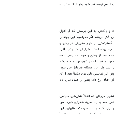
ها هم توجه نمی‌شود ولو اینکه حتی به
ث و واکنش به این پرسش که آیا افول
 فکر می‌کنم اگر بخواهیم این روند را
ترده‌تری از ادوار مدیریتی در رادیو و
لش چه بوده است. شرایطی که جناب آقای
یست. بعد از وقایع و حوادث سیاسی دهه
 بود و آنچه که در تلویزیون دیده می‌شد
 شد ولی این مسئله غیرقابل حل نبود؛
ق آثار نمایشی تلویزیون دقیقاً بعد از آن
ماجرا در تلویزیون و با تغییرات مدیریتی که آن زمان در سازمان صداوسیما اتفاق افتاد، رخ داد؛ یعنی از حدود سال ۷۷
یم؛ دوره‌ای که اتفاقاً تنش‌های سیاسی
 مقطعی صداوسیما ضربه شدیدی خورد. من
ید گردد را سر می‌دادند؛ بنابراین این