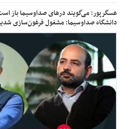
عسگرپور: می‌گویند درهای صداوسیما باز اس
دانشگاه صداوسیما: مشغول فرغون‌سازی شدی