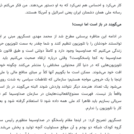
کار می‌کرد و احساس هم نمی‌کرد که به او دستور می‌دهند. من فکر می‌کنم ذ
رسانه ملی همان دشمنان ایران یعنی اسرائیل و آمریکا هستند.
می‌گویند در باز است اما نیست!
در ادامه این مناظره پرسشی مطرح شد از محمد مهدی عسگرپور مبنی بر اینکه
توانستند خودشان را با تلویزیون تنظیم کنند و شما چقدر به سمت تلویزیون حر
زندگی می‌کنیم که صداوسیما وجود دارد و کاملاً دولتی است و طبق قانون 
صداوسیما به کجا پاسخگوست؟ وقتی درباره ارتقاء صحبت می‌کنیم باید ببین
تلویزیون‌هایی که در دنیا آثار محتوایی مختلفی را منتشر می‌کنند چگونه خود
افت خود می‌شوند. ممکن است ما بگوییم آنها کلاً بر مبنای منافع مالی یا ملی 
اینجا با یک خروجی مواجه هستیم؛ سازمانی که تلاطمات سیاسی به شدت روی 
می‌شود یک تعداد هنرمند دیگر نتوانند واردش شوند البته می‌گویند در باز است 
واقعاً باز نیست. فهرست ممنوع‌الفعالیت‌هایمان در سازمان صداوسیما کم
سریالی بسازیم باید ظاهرا کد ملی همه داده شود تا استعلام گرفته شود و بعد ک
کار با تلویزیون را ندارم.
عسگرپور تصریح کرد: در اینجا مقام پاسخگو در صداوسیما منظورم رئیس س
گروه کودک شبکه دو بودم و آن موقع مسئولیت آنچه تولید و پخش می‌شد ب