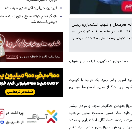
دوباره «هزار داستان»
فریدون جیرانی: اکبر عبدی حیف شد
بازیگر فیلم کوتاه «نوع ماژور» برنده جا
«ایندی‌فست» شد
انه هنرمندان و شهاب اسفندیاری، رییس
نشستند. در مناظره زنده تلویزیونی به
ه عنوان رسانه ملی مشکلات مردم را
ما شامگاه دوشنبه (۲۹ آبان ماه) میزبان محمدمهدی عسگرپور، فیلمساز و شهاب
اید امروز رقم بزنید یک تولید با کیفیت
ی‌کنیم چیست؟ از سوی احمدرضا موسوی
یال‌هایمان جذاب‌تر شوند و مردم بیشتر
دارد، حالا همین موضوع تبدیل می‌شود
نند، بنده، شما، آقای اسفندیاری و تعداد
تولید و پخش سریال‌های جذاب. به نظرم