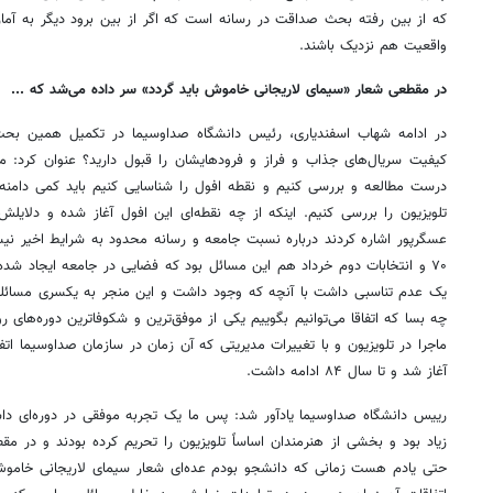
که از بین رفته بحث صداقت در رسانه است که اگر از بین برود دیگر به آمار
واقعیت هم نزدیک باشند.
در مقطعی شعار «سیمای لاریجانی خاموش باید گردد» سر داده می‌شد که ...
در ادامه شهاب اسفندیاری، رئیس دانشگاه صداوسیما در تکمیل همین بح
کیفیت سریال‌های جذاب و فراز و فرودهایشان را قبول دارید؟ عنوان کرد: من
درست مطالعه و بررسی کنیم و نقطه افول را شناسایی کنیم باید کمی دامنه گس
تلویزیون را بررسی کنیم. اینکه از چه نقطه‌ای این افول آغاز شده و دلای
عسگرپور اشاره کردند درباره نسبت جامعه و رسانه محدود به شرایط اخیر ن
۷۰ و انتخابات دوم خرداد هم این مسائل بود که فضایی در جامعه ایجاد شده
یک عدم تناسبی داشت با آنچه که وجود داشت و این منجر به یکسری مسائلی
چه بسا که اتفاقا می‌توانیم بگوییم یکی از موفق‌ترین و شکوفاترین دوره‌های رون
آغاز شد و تا سال ۸۴ ادامه داشت.
رییس دانشگاه صداوسیما یادآور شد: پس ما یک تجربه موفقی در دوره‌ای داشت
زیاد بود و بخشی از هنرمندان اساساً تلویزیون را تحریم کرده بودند و در
حتی یادم هست زمانی که دانشجو بودم عده‌ای شعار سیمای لاریجانی خاموش با