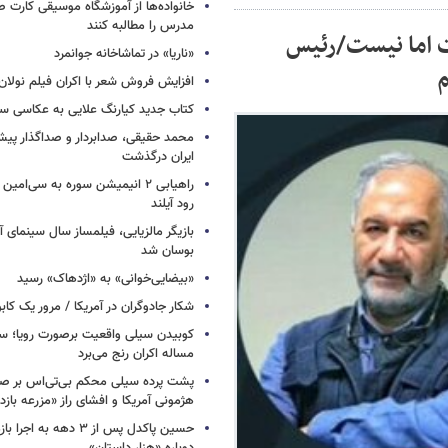
خانواده‌ها از آموزشگاه موسیقی کارت
مدرس را مطالبه کنند
ت اما نیست/رئیس
«ناریا» در تماشاخانه جوانمرد
م
افزایش فروش شعر با اکران فیلم نولان
کتاب جدید کیارنگ علایی به عکاسی س
محمد حقیقی، صدابردار و صداگذار پ
ایران درگذشت
راهیابی ۲ انیمیشن سوره به سی‌امی
رود آیلند
بازیگر مالزیایی، فیلمساز سال سینمای آ
بوسان شد
«بیضایی‌خوانی» به «اژدهاک» رسید
شکار جادوگران در آمریکا / مرور یک کاب
کوبیدن سیلی واقعیت برصورت رویا؛ سی
مساله اکران رنج می‌برد
پشت پرده سیلی محکم بی‌تی‌اس بر صو
هژمونی آمریکا و افشای راز «مزرعه بازد
حسین پاکدل پس از ۳ دهه به ا