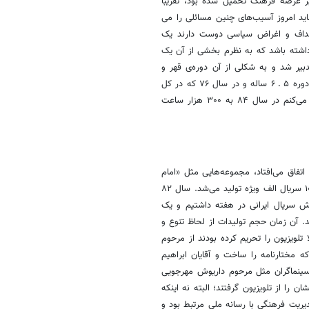
 عرصه فرهنگ تحمیل شده بود، تقریباً
اید امروز آسیب‌های چنین مسائلی را می
اهداف و اغراض سیاسی دوست دارند یک
داشته باشد که به نظرم بخشی از آن یک
یر شد و به شکلی از آن دوره‌ی قهر و
تحریم عبور کردیم. اگر آمارهای تولید را بررسی کنید می‌بینید تلویزیون در یک دوره ۵ ـ ۶ ساله و در سال ۷۶ که در کل
سه شبکه‌ بیشتر نبود، تولید نمایشی حدود ۳۵۰ ساعت در سال بود که فکر می‌کنم در سال ۸۴ به ۳۰۰ هزار ساعت
اتفاق می‌افتاد، مجموعه‌هایی مثل «امام
علی(ع)» و «امیرکبیر» را تولید کردیم و به ظرفیتی رسیده بودیم که همزمان ۱۰ سریال الف ویژه تولید می‌شد. سال ۸۲
خش سریال ایرانی در هفته داشتیم و یک
 آن زمان حجم تولیدات از لحاظ تنوع و
تلویزیون را تحریم کرده بودند از مرحوم
ه مختارنامه را ساخت و آقایان ابراهیم
ز سینماگران مثل مرحوم داریوش مهرجویی
ن را از تلویزیون گرفتند؛ البته نه اینکه
یریت فرهنگی با رسانه ملی مرتبط بود و