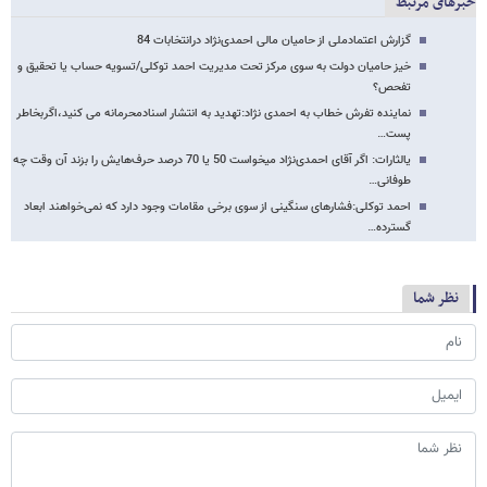
خبرهای مرتبط
گزارش اعتمادملی از حامیان مالی احمدی‌نژاد درانتخابات 84
خیز حامیان دولت به سوی مرکز تحت مدیریت احمد توکلی/تسویه حساب یا تحقیق و
تفحص؟
نماینده تفرش خطاب به احمدی نژاد:تهدید به انتشار اسنادمحرمانه می کنید،اگربخاطر
پست…
یالثارات: اگر آقای احمدی‌نژاد می​خواست 50 یا 70 درصد حرف‌هایش را بزند آن وقت چه
طوفانی…
احمد توکلی:فشارهای سنگینی از سوی برخی مقامات وجود دارد که نمی‌خواهند ابعاد
گسترده…
نظر شما