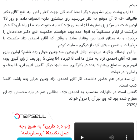
بودم
.
اردیبهشت برای تشویق دیگر امضا کنندگان جهت کنار رفتن به نفع آقای دکتر
11
قالیباف -که تا آن موقع به نظر می‌رسید رای بیشتری دارد- انصراف دادم و روز 13
اردیبهشت در مرکز پژوهش‌ها از احمدی نژاد که به دعوت بنده از راه فرودگاه در
بازگشت از ایلام مستقیماً به آنجا آمده بود، خواستم حکمیت آقای دکتر حدادعادل را
بپذیرد، و به میثاق فیما بین وفادار بماند و وقتی که آقای احمدی نژاد حکمیت را
نپذیرفت و نقض میثاق کرد، از دیگری حمایت کردم
.
با این اوصاف چگونه می‌توانم اوائل فروردین ماه چنین حرفی زده باشم؟ اولین باری
هم که آقای احمدی نژاد به منزل ما آمد 8 تیرماه 84 یعنی 5 روز بعد از رای گیری بود؛
آنهم برای استماع پیشنهاد بنده در بکارگیری سه نامزد دیگر- آقایان لاریجانی، قالیباف و
رضایی- در دولت
.
آن سه برادر هم حضور داشتند. اگر آقای احمدی نژاد چنین حرفی زده باشد، کاملا
کذب است.
گفتنی است در اظهارات منتسب به احمدی نژاد، مطالبی هم در باره محسنی اژه ای
مطرح شده بود که وی نیز آن را دروغ خواند
/2929
زانو درد دارین؟ به هیچ وجه
عمل نکنید❌ "پرسش‌نامه"