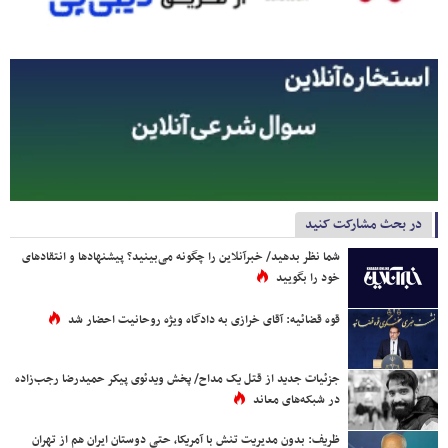
در بحث مشارکت کنید
شما نظر بدهید/ خبرآنلاین را چگونه می‌بینید؟ پیشنهادها و انتقادهای
خود را بگویید
قوه قضائیه: آقای خرازی به دادگاه ویژه روحانیت احضار شد
جزئیات جدید از قتل یک مداح/ پخش ویدئوی پیکر حمیدرضا رجب‌زاده
در شبکه‌های معاند
ظریف: بدون مدیریت تنش با آمریکا، حتی دوستان ایران هم از تهران