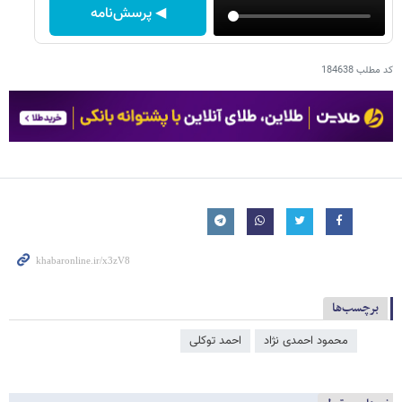
◀ پرسش‌نامه
کد مطلب
184638
برچسب‌ها
محمود احمدی ‌نژاد
احمد توکلی