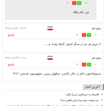
2
27
چی بگم والله
بدون نام
۲۰:۱۷ - ۱۳۹۰/۰۸/۲۲
پاسخ
0
4
تا دیروز هر دو در سنگر اصول گراها بودند و ....
بدون نام
۱۱:۱۱ - ۱۳۹۰/۰۸/۲۳
پاسخ
0
6
مسوولانمون دائم در حال تکذیب حرفهای رییس جمهورمون هستن. !!!!!!
آخرین اخبار
قالیباف به خبرنگاران تبریک گفت
خبر شهادت رهبر چه زمانی قطعی شد؟