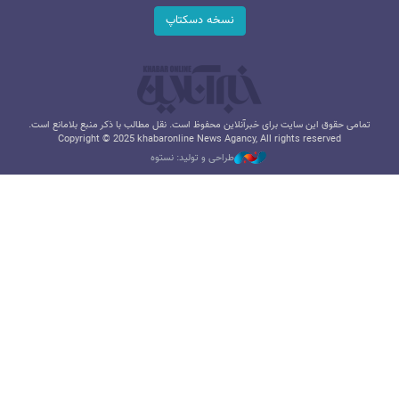
نسخه دسکتاپ
تمامی حقوق این سایت برای خبرآنلاین محفوظ است. نقل مطالب با ذکر منبع بلامانع است.
Copyright © 2025 khabaronline News Agancy, All rights reserved
طراحی و تولید: نستوه