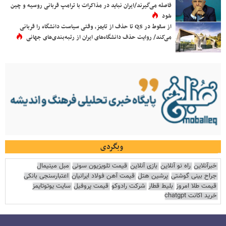
فاصله می‌گیرند/ایران نباید در مذاکرات با ترامپ قربانی روسیه و چین
شود
از سقوط در QS تا حذف از تایمز، وقتی سیاست دانشگاه را قربانی
می‌کند/ روایت حذف دانشگاه‌های ایران از رتبه‌بندی‌های جهانی
وبگردی
خبرآنلاین
راه نو آنلاین
بازی آنلاین
قیمت تلویزیون سونی
مبل مینیمال
جراح بینی گوشتی
پرشین هتل
قیمت آهن فولاد ایرانیان
اعتبارسنجی بانکی
قیمت طلا امروز
بلیط قطار
شرکت رادوکو
قیمت پروفیل
سایت یوتوتایمز
خرید اکانت chatgpt