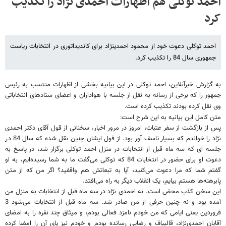
احمد توکلی هم اظهارات احمدی نژاد را تکذیب
کرد
احمد توکلی دعوت خود از محمود احمدی​نژاد برای کاندیداتوری در انتخابات ریاست
جمهوری سال 84 را تکذیب کرد.
به گزارش خبرآنلاین، احمد توکلی در این بیانیه بخشی از اظهارات منتسب به رئیس
جمهور را که برخی از رسانه به نقل از جلسه با هواداران و اعضای ستادهای انتخاباتی
وی نقل کرده بودند تکذیب کرده است
.
متن کامل این بیانیه به این شرح است
:
پس از بازگشت از سفر عتبات، امروز در مرور اخبار، سخنانی از قول آقای دکتر احمدی
نژاد را خواندم که بسیار تاسف آور بود. از قول ایشان چنین نقل شده که سال 84 در
جلسه ای که سه ماه قبل از انتخابات در منزل احمد توکلی برگزار شد، در پاسخ به
دعوت او برای حضور در انتخابات 84 که توکلی می‌گفت ما به شما رسیده‌ایم، به او
گفتم شما که مرا دعوت می‌کنید، آیا به تبعاتش هم واقفید؟ اگر من که از متن
پابرهنه‌ها هستم بیایم، یک انقلاب دیگر به راه می‌افتد.
این سخن کذب محض است. نه احمدی نژاد در سه ماه قبل از انتخابات به منزل من
آمده بود و نه چنین حرفی از من صادر شد. سه ماه قبل از انتخابات می‌شود 3
فروردین یعنی ایامی که من خودم نامزد فعالی بودم، و میثاق چند نفره را به امضای
آقایان احمدی‌نژاد، قالیباف و رضایی رسانده بودم و خودم نیز پای آن را امضا کرده