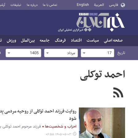
فارسی
العربية
English
تماس با ما
درباره ما
تبلیغات
آرشی
صفحه اصلی
سیاست
اقتصاد
فرهنگ
جامعه
بین‌الملل
ورزش
تا
تاریخ
ف
17
مرداد
1405
احمد توکلی
روایت فرزند احمد توکلی از روحیه مردمی پ
شود
احزاب و شخصیت‌ها
فرزند مرحوم احمد توکلی ب
۱۴۰۵-۰۵-۰۳ ۰۶:۵۵