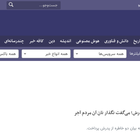
و
ریخ
دانش و فناوری
هوش مصنوعی
اندیشه
دین
کافه خبر
چندرسانه‌ای
یلترها
همه سرویس‌ها
همه انواع خبر
همه باکس‌
درش؛ می‌گفت نگذار نان آن مردم آجر
ه بیان دو خاطره از پدرش پرداخت.