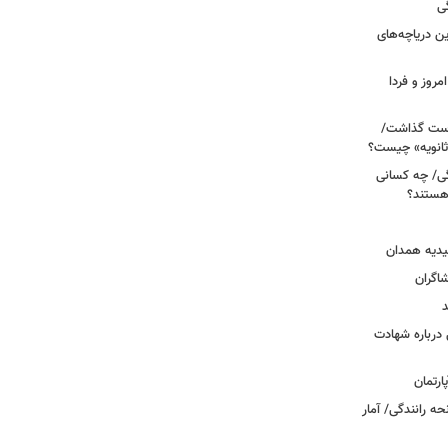
ی
 آبی/ بهترین دریاچه‌های
مروز و فردا
دوم روی دست گذاشت/
ثانویه» چیست؟
ی/ چه کسانی
 هستند؟
یدیه همدان
شاگران
د
درباره شهادت
ه رانندگی/ آمار