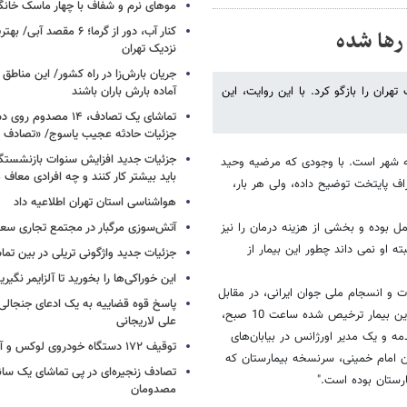
موهای نرم و شفاف با چهار ماسک خانگ
کنار آب، دور از گرما؛ ۶ مقصد
رها شده
نزدیک تهران
جریان بارش‌زا در راه کشور/ این مناطق ا
هران را بازگو کرد. با این روایت، این
آماده بارش باران باشند
تماشای یک تصادف، ۱۴ مص
جزئیات حادثه عجیب یاسوج/ «تصادف 
جزئیات جدید افزایش سنوات بازنشستگ
ه شهر است. با وجودی که مرضیه وحید
باید بیشتر کار کنند و چه افرادی معاف
اف پایتخت توضیح داده، ولی هر بار،
هواشناسی استان تهران اطلاعیه داد
مل بوده و بخشی از هزینه درمان را نیز
آتش‌سوزی مرگبار در مجتمع تجاری سع
 او نمی داند چطور این بیمار از
جزئیات جدید واژگونی تریلی در بین تما
این خوراکی‌ها را بخورید تا آلزایمر نگیری
ت و انسجام ملی جوان ایرانی، در مقابل
پاسخ قوه قضاییه به یک ادعای جنجالی 
این پرسش که چرا بیماران را در بیابان رها کرده اند، گفت: "من نمی‌دانم چرا این بیمار ترخیص شده ساعت 10 صبح،
علی لاریجانی
ه و یک مدیر اورژانس در بیابان‌های
توقیف ۱۷۲ دستگاه خودروی لوکس و آپارتمان
ان امام خمینی، سرنسخه بیمارستان که
تصادف زنجیره‌ای در پی تماشای یک سانح
ارستان بوده است."
مصدومان