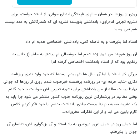
روزی از روزها -در همان سالهای ناپختگی ابتدای جوانی- از استاد خواستم برای
نشریه تجربی ام«راوی» یادداشتی بنویسد؛ نشریه ای که شمارگانش به عدد بیست
هم نمی رسید.
استاد اما پذیرفت و به فاصله کمی، یادداشتی اختصاصی هدیه ام داد.
آن روز هرچند من ذوق زده شدم اما خوشحالی ام بیشتر به خاطر پُز دادن به
رفقایم بود که از استاد یادداشت اختصاصی گرفته ام!
بزرگیِ کار استاد را اما آن سال ها نفهمیدم. بعدها که خود وارد دنیای روزنامه
نگاری -شاید حرفه ای- در روزنامه پرقدمت خبرجنوب شدم روزی از روزها که جوانی
نهایتا بیست ساله از من یادداشتی برای نشریه تجربی اش خواست با خود گفتم
وقتی مطالبم در پرشمارگان ترین روزنامه جنوب کشور منتشر می شود چرا باید به
یک نشریه ضعیف نهایتا بیست جلدی یادداشت بدهم. با خود فکر کردم کلاس
کارم پایین می آید و از این تفکرات مغرورانه...
اما همان روز در همان غرور دروغین به یاد استاد و آن بزرگواری اش، تقاضای آن
جوان را پذیرفتم.