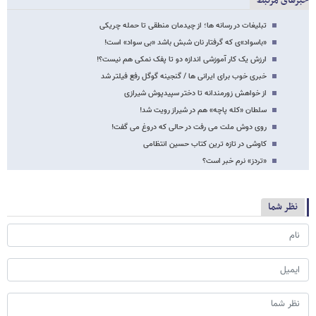
خبرهای مرتبط
تبلیغات در رسانه ها؛ از چیدمان منطقی تا حمله چریکی
«باسواد»ی که گرفتار نان شبش باشد «بی سواد» است!
ارزش یک کار آموزشی اندازه دو تا پفک نمکی هم نیست؟!
خبری خوب برای ایرانی ها / گنجینه گوگل رفع فیلتر شد
از خواهش زورمندانه تا دختر سپیدپوش شیرازی
سلطان «کله پاچه» هم در شیراز رویت شد!
روی دوش ملت می رفت در حالی که دروغ می گفت!
کاوشی در تازه ترین کتاب حسین انتظامی
«تردز» نرم خبر است؟
نظر شما