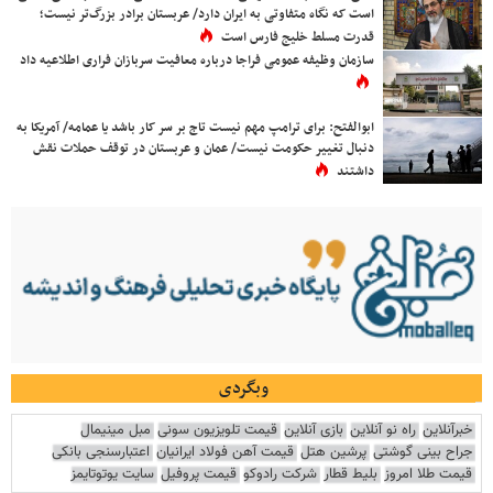
است که نگاه متفاوتی به ایران دارد/ عربستان برادر بزرگ‌تر نیست؛
قدرت مسلط خلیج فارس است
سازمان وظیفه عمومی فراجا درباره معافیت سربازان فراری اطلاعیه داد
ابوالفتح: برای ترامپ مهم نیست تاج بر سر کار باشد یا عمامه/ آمریکا به
دنبال تغییر حکومت نیست/ عمان و عربستان در توقف حملات نقش
داشتند
وبگردی
خبرآنلاین
راه نو آنلاین
بازی آنلاین
قیمت تلویزیون سونی
مبل مینیمال
جراح بینی گوشتی
پرشین هتل
قیمت آهن فولاد ایرانیان
اعتبارسنجی بانکی
قیمت طلا امروز
بلیط قطار
شرکت رادوکو
قیمت پروفیل
سایت یوتوتایمز