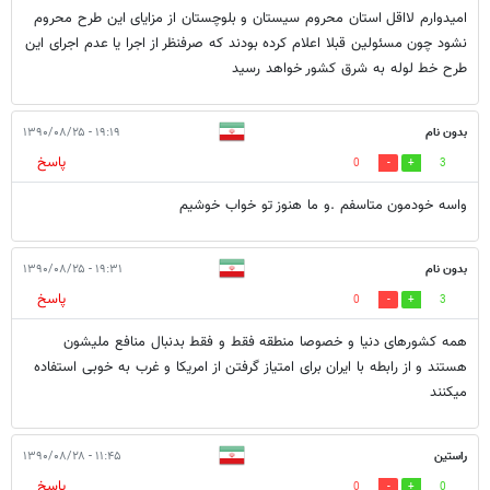
امیدوارم لااقل استان محروم سیستان و بلوچستان از مزایای این طرح محروم
نشود چون مسئولین قبلا اعلام کرده بودند که صرفنظر از اجرا یا عدم اجرای این
طرح خط لوله به شرق کشور خواهد رسید
بدون نام
۱۹:۱۹ - ۱۳۹۰/۰۸/۲۵
پاسخ
0
3
واسه خودمون متاسفم .و ما هنوز تو خواب خوشیم
بدون نام
۱۹:۳۱ - ۱۳۹۰/۰۸/۲۵
پاسخ
0
3
همه کشورهای دنیا و خصوصا منطقه فقط و فقط بدنبال منافع ملیشون
هستند و از رابطه با ایران برای امتیاز گرفتن از امریکا و غرب به خوبی استفاده
میکنند
راستین
۱۱:۴۵ - ۱۳۹۰/۰۸/۲۸
پاسخ
0
0