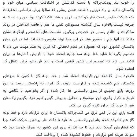
را خوب بلد بودند.چراکه با دست گذاشتن بر اختلافات سیاسی میان خود و
پاکستان تاکید بر راه دریایی داشتند.همان روشی که سالها پیش براساس تحقیقات
یک شرکت خارجی تحت نظر دو کشور ایران و هند تاکید کرده بود این راه اصلا به
صرفه نیست.بالاخره سال گذشته مسوولان نفتی ما هم با فاصه انداختن در روند
مذاکرات و اطلاع رسانی در خصوص پیگیری نشست های تخصصی اینگونه نشان
دادند که آنها هم از حضور هند در این خط لوله مایوس شده اند. اما در این میان
پاکستان کشوری بود که همواره در تمام لحظاتی که ایران به هند مهلت می داد تا
تصمیم بگیرد تا شاید خط لوله سه جانبه امضاء شود با افزایش فشارها بر ایران
تاکید می کرد که تصمیم این کشور قطعی است و باید قراردادی برای انتقال گاز
امضاء شود.
بالاخره سال گذشته این قرارداد امضاء شد و خط لوله گاز تا کنون تا مرزهای
پاکستان هم کشیده شده و قراراست بزودی گاز ایران به پاکستان برسد.اما این
روزها بازی جدیدی از سوی پاکستانی ها آغاز شده و اگر بخواهیم با نگاهی به
تاریخ و تکرار وقایع، این موضوع را تحلیل و پیش گویی کنیم باید بگوییم پاکستان
هم از خرید گاز ایران کناره گیری می کند.
البته بازی این بار کمی فرق می کند.چراکه پاکستان با ایران قرارداد دارد و خط لوله
گاز هم کشیده شده بنابراین پاکستانی ها باید با دقت نظر بیشتری حرکت کنند چرا
که فشارهای آمریکا باید دید تا چه اندازه برای این کشور به صرفه خوهد بود که
بتواند هزینه لغو قرارداد و خطوط کشیده شده را پرداخت کند.