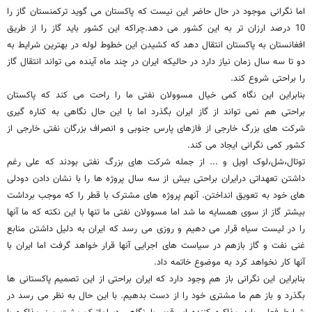
اما نگرانی موجود در حال حاضر این نیست که پاکستان می گوید ترکمنستان گاز را
10 درصد ارزان تر به این کشور می دهد.چراکه این کشور باید گاز را از طریق
افغانستان به پاکستان انتقال دهد که کشیدن این خطوط لوله در بهترین شرایط به
دو تا سه سال زمان نیاز دارد در حالیکه ایران در چند ماه آینده می تواند انتقال گاز
را براحتی شروع کند.
بنابراین این نگاه کمی خیال مسوولان نفتی ما را راحت می کند که پاکستان
براحتی هم نمی تواند از گاز ایران بگذرد اما با این حال نگاهی به کناره گیری
شرکت های بزرگ خارجی از فازهای پارس جنوبی و انصراف بزرگان نفتی خارجی از
کشور کمی نگرانی ایجاد می کند.
توتال،شل،لوک اویل و ... از جمله شرکت های بزرگ نفتی بودند که علی رغم
داشتن تعهداتی درایران براحتی بیش از سه سال پروژه ها را با نشان دادن دودلی
های خود به تعویق انداختن. آنهم پروژه های مشترک با قطر را که موجب برداشت
بیشتر گاز از سوی همسایه ما شد اما مسوولان نفتی ما تنها با این نکته که ما آنها
را در لیست سیاه قرار می دهیم و روزی می رسد که ایران به دلیل داشتن منابع
غنی نفت و گاز بازهم در سیاست های اجرایی آنها قرار خواهد گرفت اما ایران با
آنها کار نخواهد کرد به موضوع خاتمه داد.
بنابراین این نگرانی باز هم وجود دارد که ایران براحتی از این تصمیم پاکستانی ها
بگذرد و باز هم ما مشتری خود را از دست بدهیم. با این حال به نظر می رسد در