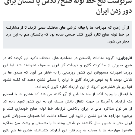
سرنوشت تلخ خط لوله صلح/ تلاش پاکستان برای
دور زدن ایران
از آن زمان که مهاراجه ها با بهانه تراشی های مختلف سعی کردند تا از مشارکت
در خط لوله صلح کناره گیری کنند حدسی ساده بود که پاکستان هم به این درد
دچار می شود.
آذرجزایری:
اگرچه مقامات پاکستان در مصاحبه های مختلف تاکید می کردند که در
هیچ صورتی از مذاکرات گازی و دریافت گاز ایران منصرف نخواهند شد اما این
روزها اظهارات مسوولان این کشور روزهایی را به خاطر می آورد که هندی ها در
تلاش بودند تا به نوعی قرارداد گازی با ایران را منتفی نشان دهند که گفته نشود
آنها زیر بار فشارهای آمریکا از این قرارداد کناره گیری کرده اند.
با اینحال با وجود آنکه از ماه ها قبل از آن گفته می شد که هندی ها با امضای
یک قرارداد با آمریکا در جهت انتقال دانش هسته ای به این کشور تعهد داده اند
از هر نوع مذاکره مالی با ایران بالاخص قرارداد خط لوله صلح خودداری کنند و
برخورد مهاراجه ها نیز نشان از تایید این مساله داشت اما همچنان مسوولان نفتی
ایران حتی تا همین سال گذشته در تلاش بودند تا با نشستن بر پشت میز مذاکره
بالاخره مهاراجه ها را مجاب به پذیرفتن این قرارداد کنند.البته هندی ها هم بازی