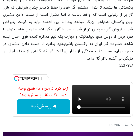
شرایط فعلی باید مذاکره کننده ای قوی با نگاهی دیپلماتیک پشت میز مذاکره با
پاکستانی ها بشیند تا بتوان مشتری گاز خود را حفظ کرد.در چنین شرایطی که بازار
گاز پر از رقبایی است که واقعا رقابت با آنها دشوار است از دست دادن مشتری
چون پاکستان اشتباهی بزرگ خواهد بود اما این اشتباه نباید به قیمت پذیرفتن
قیمت فروش گاز به پایین تر از قیمت همسایگان دیگر باشد.بنابراین شاید بتوان با
بهره بردن از روش های دیپلماتیک و مهارت یک تیم مذاکره کننده قوی ،سال آینده
شاهد صادرات گاز ایران به پاکستان باشیم.باید بدانیم از دست دادن مشتری در
چنین بازاری یعنی عقب ماندگی از بازار پررقابت گاز که گواهی از حذف ایران از
بازیگردانی آینده بازار گاز دارد.
/221/39
زانو درد دارین؟ به هیچ وجه
عمل نکنید❌ "پرسش‌نامه"
◀ پرسش‌نامه
کد مطلب
185204