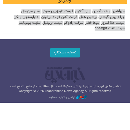
وبگردی
خبرآنلاین
راه نو آنلاین
بازی آنلاین
قیمت تلویزیون سونی
مبل مینیمال
جراح بینی گوشتی
پرشین هتل
قیمت آهن فولاد ایرانیان
اعتبارسنجی بانکی
قیمت طلا امروز
بلیط قطار
شرکت رادوکو
قیمت پروفیل
سایت یوتوتایمز
خرید اکانت chatgpt
نسخه دسکتاپ
تمامی حقوق این سایت برای خبرآنلاین محفوظ است. نقل مطالب با ذکر منبع بلامانع است.
Copyright © 2025 khabaronline News Agancy, All rights reserved
طراحی و تولید: نستوه