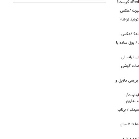
اسپرت /عکس
ولید تراشه
دند؟ /عکس
 بوق ساده یا
 / «Caviar» مشخصات گوشی
بررسی دلایل و
ینترنت/
 نداریم
یدند / پرتاب
اینترنت در تسخیر ربات‌ها / ترافیک بات‌ها تا ۵ سال