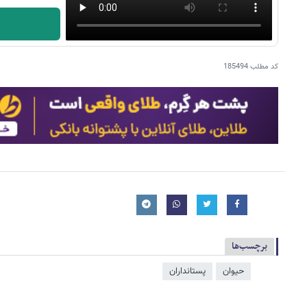
کد مطلب
185494
برچسب‌ها
حیوان
پستانداران