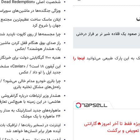
شخصیت اصلی «Red Dead Redemption» کیست؟
ویژگی جنگنده‌ها در ماشین‌های سوپر
س
ایلان ماسک ساخت عظیم‌ترین مجتمع ت
جهان را شروع کرد
از صعود یک قلاده شیر نر بر فراز درختی
چرا مجسمه‌ها از روی کاپوت‌ ناپدید ش
راز صدای بوق هنگام قفل کردن ماشین /
یک هشدار هوشمند؟ /عکس
هدیه ۲۰۰ گیگابایتی دولت برای خبرنگاران ایرانسلی
ک به این پارک طبیعی می‌توانید
اینجا را
این آیفون ۱۸ است؟
جدید اپل را لو داد / عکس
چرا باتری خودرو مدام خالی می‌شود؟ / 
راه‌حل‌های مشکل تخلیه باتری
هشدار وزیر ارتباطات درباره گرانفروشی ا
هاشمی: در این زمینه با هیچ‌کس تعارف
ماهواره‌های جدید استارلینک به مدار رس
۲۴ ماهواره با یک موشک
ژه فقط تا آخر امروز🔥گارانتی
تعویض و برگشت
آینده هزار برابر انسان‌ها خواهد شد