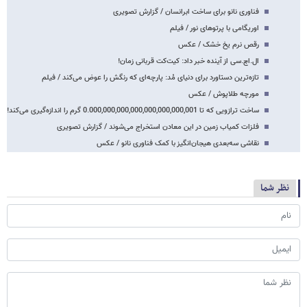
فناوری نانو برای ساخت ابرانسان / گزارش تصویری
اوریگامی با پرتوهای نور / فیلم
رقص نرم یخ خشک / عکس
ال.اچ.سی از آینده خبر داد: کیت‌کت قربانی زمان!
تازه‌ترین دستاورد برای دنیای مُد: پارچه‌ای که رنگش را عوض می‌کند / فیلم
مورچه طلاپوش / عکس
ساخت ترازویی که تا 0.000,000,000,000,000,000,000,001 گرم را اندازه‌گیری می‌کند!
فلزات کمیاب زمین در این معادن استخراج می‌شوند / گزارش تصویری
نقاشی سه‌بعدی هیجان‌انگیز با کمک فناوری نانو / عکس
نظر شما