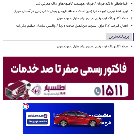
خداحافظی با لگد فرمان / فرمان هوشمند کامیون‌های ماک معرفی شد
این نقطه نورانی کوچک کره زمین است / لحظه تاریخی پنهان شدن زمین در آسمان مریخ
هوندا گلدوینگ تور، رقیبی جدی برای هارلی دیویدسون
اعمال ضریب ۲.۷ برای اینترنت بین‌الملل صحت دارد؟ / واکنش سازمان تنظیم مقررات
پربیننده‌ترین
هوندا گلدوینگ تور، رقیبی جدی برای هارلی دیویدسون