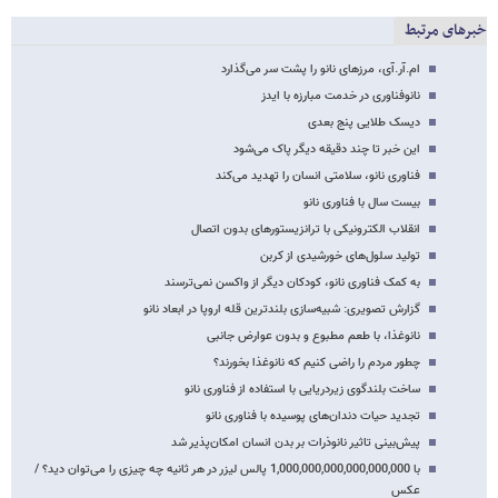
خبرهای مرتبط
ام.آر.آی، مرزهای نانو را پشت سر می‌گذارد
نانوفناوری در خدمت مبارزه با ایدز
دیسک طلایی پنج بعدی
این خبر تا چند دقیقه دیگر پاک می‌شود
فناوری نانو، سلامتی انسان‌ را تهدید می‌کند
بیست ‌سال با فناوری نانو
انقلاب الکترونیکی با ترانزیستورهای بدون اتصال
تولید سلول‌های خورشیدی از کربن
به کمک فناوری نانو، کودکان دیگر از واکسن نمی‌ترسند
گزارش تصویری: شبیه‌سازی بلندترین قله اروپا در ابعاد نانو
نانوغذا، با طعم مطبوع و بدون عوارض جانبی
چطور مردم را راضی کنیم که نانوغذا بخورند؟
ساخت بلندگوی زیردریایی با استفاده از فناوری نانو
تجدید حیات دندان‌های پوسیده با فناوری نانو
پیش‌بینی تاثیر نانوذرات بر بدن انسان امکان‌پذیر شد
با 1,000,000,000,000,000,000 پالس لیزر در هر ثانیه چه چیزی را می‌توان دید؟ /
عکس