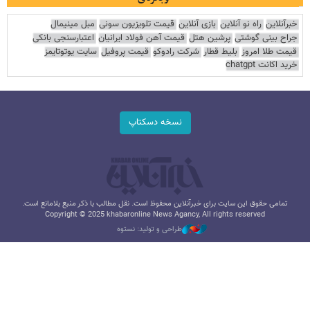
خبرآنلاین
راه نو آنلاین
بازی آنلاین
قیمت تلویزیون سونی
مبل مینیمال
جراح بینی گوشتی
پرشین هتل
قیمت آهن فولاد ایرانیان
اعتبارسنجی بانکی
قیمت طلا امروز
بلیط قطار
شرکت رادوکو
قیمت پروفیل
سایت یوتوتایمز
خرید اکانت chatgpt
نسخه دسکتاپ
تمامی حقوق این سایت برای خبرآنلاین محفوظ است. نقل مطالب با ذکر منبع بلامانع است.
Copyright © 2025 khabaronline News Agancy, All rights reserved
طراحی و تولید: نستوه