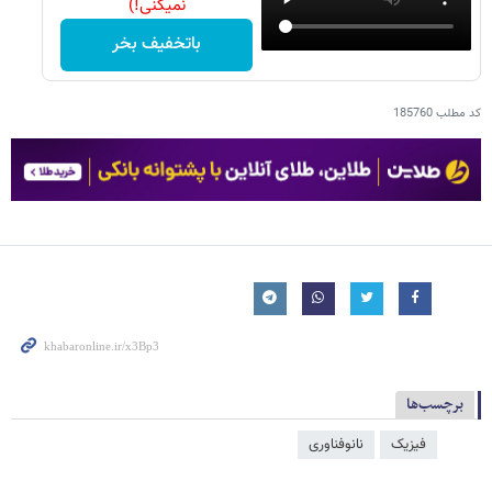
نمیکنی!)
باتخفیف بخر
کد مطلب
185760
برچسب‌ها
فیزیک
نانوفناوری