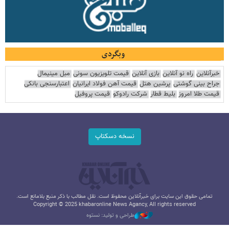
وبگردی
خبرآنلاین
راه نو آنلاین
بازی آنلاین
قیمت تلویزیون سونی
مبل مینیمال
جراح بینی گوشتی
پرشین هتل
قیمت آهن فولاد ایرانیان
اعتبارسنجی بانکی
قیمت طلا امروز
بلیط قطار
شرکت رادوکو
قیمت پروفیل
نسخه دسکتاپ
تمامی حقوق این سایت برای خبرآنلاین محفوظ است. نقل مطالب با ذکر منبع بلامانع است.
Copyright © 2025 khabaronline News Agancy, All rights reserved
طراحی و تولید: نستوه