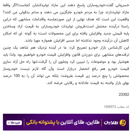
خسروانی گفت:خودروسازان پاسخ دهند این مازاد تولیداتشان کجاست؟اگر واقعا
مازاد تولیددارند چرا به مردم خودرو جایگزین می دهند و مدام بدقولی می کنند؟
واقعیت این است که هدف نهایی از این صورتجلسه واقدامات مشابهی که دراین
راستا درآینده محتمل است،فروش تولیدات خودروسازان به قیمت ازاد وساختن
پایه قیمتی جدید وافزایش یافته برای این محصولات است؛ به گونه ای که امکان
کاهش آن درآینده وجود نداشته اما مسیر افزایش همواره مهیا باشد.
این کارشناس بازار خودرو تصریح کرد: ما در آینده نزدیک هم شاهد یک چنین
ترفندهای مشابهی برای دورزدن قانون وافزایش قیمت خودرو خواهیم بود ولذا باید
هوشیار بود و موضوعات را تبیین کرد وجلوی آن را گرفت.تنها راه حل آزاد سازی
قیمت خودرو هم رفع انحصار دربازار است وآن گاه لازم نیست خودروساز
محصولش را پنج درصد زیر قیمت بفروشد؛ بلکه می تواند آن را به 100 درصد
بهای بازار والبته به قیمت عادلانه و رقابتی عرضه کند.
23302
کد مطلب
1858972