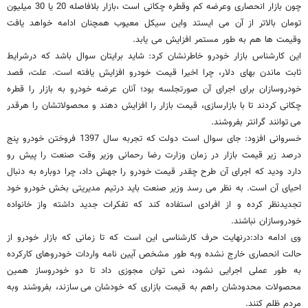
چون بازار انحصاری وعرضه کم وقطره چکانی است ،بازار بلافاصله 20 یا 30 میلیون
تومان بالاتر از آن می ایستد واین سیکل معیوب همچنان ادامه خواهد یافت
وقیمت ها هم به طور مستمر افزایش می یابد.
این کارشناس بازار خودرو خاطرنشان کرد: شاید برایتان سوال باشد که درشرایط
ثابت ماندن بهای دلار، چرا اخیرا قیمت خودرو افزایش یافته است. علت، قصد
خودروسازان برای اجرای آن صورتجلسه بود؛ آنان عرضه خودرو به بازار را قطره
چکانی کردند تا با بازارسازی، قیمت بازار را افزایش دهند و محصولاتشان را هرقدر
می توانند گرانتر بفروشند.
خسروانی افزود: جای سوال است دولت که تجربه سال 1397 فروختن خودرو پنج
درصد زیر قیمت بازار در زمان وزارت رضا رحمانی وزیر وقت صنعت را پیش رو
دارد ودید که اجرای آن طرح چقدر قیمت خودرو را جهش داد، چرا دوباره به دنبال
احیای آن است. به نظر می رسد وزیر صنعت باید درتیم مدیریتی بخش خودرو خود
تجدیدنظر کرده و از افرادی استفاده کند که تفکرات جدید داشته واز خانواده
خودروسازان نباشند.
وی ادامه داد:درنهایت حرف کارشناسی این است که تا زمانی که بازار خودرو از
حالت انحصاری خارج نشده وبه طور مشخص آیین نامه واردات خودروهای کارکرده
به طور عملی اجرایی نشود، نمی توان مجوزی داد تا دو خودروساز همین
محصولات محدودشان راهم به قیمت بازاری که خودشان می سازند، بفروشند وبه
مردم ظلم کنند.