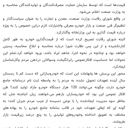
قیمت‌ها است که توسط سازمان حمایت مصرف‌کنندگان و تولیدکنندگان محاسبه و
به وزارت صنعت اعلام می‌شود.
در واقع شورای رقابت، وزارت صنعت، معدن و تجارت را به عنوان سیاست‌گذار و
تنظیم‌گر فنی صنعت و بازار خودرو معرفی واختیارات لازم دراین خصوص را به ویژه
درباره قیمت گذاری به این وزارتخانه واگذارکرد.
البته شورای رقابت تصریح کرده است که از قیمت‌گذاری خودرو به طور کامل
کنارنکشیده و از این پس نظارت شورا درباره محاسبه و ابلاغ محاسبه، پسینی
خواهد بود و چنانچه در نحوه‌ اجرا، شاهد ایراد باشد، ورود خواهد کرد.تمام این
تحولات اما حساسیت افکارعمومی رابرانگیخت وسوالاتی درذهن مردم وکارشناسان
ایجادکرد.
محور این پرسش ها وابهامات این است که خودروسازانی که دست کم تا زمستان
سال آینده تعهدات تحویل نشده به مردم را به واسطه ثبت نام درسامانه جامع
خودرو دارند، چگونه می توانند 120 هزار دستگاه خودرو مازاد تولید کنند؟ ظن
افکار عمومی این بود که خودروسازان بازهم می خواهند زیان انباشته شان که
بخاطر سوء مدیریت ایجادشده را با نوعی دسیسه از جیب مردم جبران کنند؛ به
گونه ای که ایفای تعهدات خود در قالب سامانه جامع خودرو را به بهانه های
مختلف به تعویق انداخته وخودروهای تولیدی را به پنج درصد زیرقیمت بازار
بفروشند.