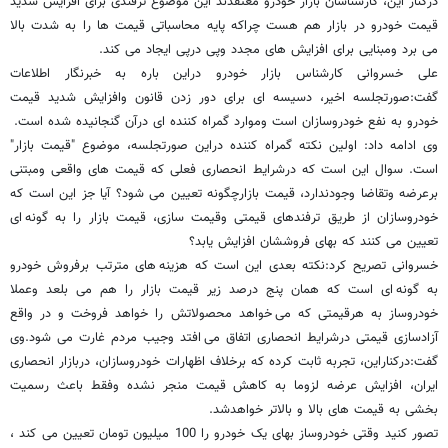
درکنار این، کارشناسان بازار خودرو معتقدند این موضوع ترفندی برای افزایش شدید
قیمت خودرو در بازار هم هست چراکه پایه محاسباتی قیمت ها را به شدت بالا
می برد ومبنایی برای افزایش های مجدد وپی درپی ایجاد می کند.
علی خسروانی کارشناس بازار خودرو دراین باره به خبرنگار اطلاعات
گفت:صورتجلسه اخیر، دسیسه ای برای دور زدن قانون وافزایش شدید قیمت
خودرو به نفع خودروسازان است وموارد گمراه کننده ای درآن گنجانیده شده است.
وی ادامه داد: اولین نکته گمراه کننده دراین صورتجلسه، موضوع "قیمت بازار"
است. سوال این است که درشرایط انحصاری فعلی که قیمت های واقعی ومبتنی
برعرضه وتقاضا وجودندارد، قیمت بازارچگونه تعیین می شود؟ آیا جز این است که
خودروسازان از طریق ترفندهای قیمتی وقیمت سازی، قیمت بازار را به گونه ای
تعیین می کنند که بهای فروششان افزایش یابد؟
خسروانی تصریح کرد:نکته بعدی این است که هزینه های مترتب برفروش خودرو
به گونه ای است که همان پنج درصد زیر قیمت بازار را هم می بلعد وعملا
خودروساز به هرقیمتی که می خواهد محصولاتش را خواهد فروخت و در واقع
آزادسازی قیمتی درشرایط انحصاری اتفاق می افتد وجیب مردم غارت می شود.وی
گفت:درکناراین، تجربه ثابت کرده که برخلاف اظهارات خودروسازان، دربازار انحصاری
ایران، افزایش عرضه لزوما به کاهش قیمت منجر نشده وفقط باعث رسمیت
بخشی به قیمت های بالا و بالاتر خواهدشد.
تصور کنید وقتی خودروساز بهای یک خودرو را 100 میلیون تومان تعیین می کند ،