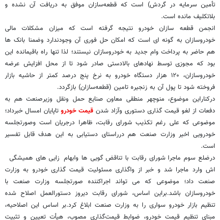
تأمین سرمایه در گردش) است که قطعه‌سازان موفق به دریافت آن نشده و
بلاتکلیف مانده است.
انجمن قطعه سازان خودرو نتیجه گرفته است که میزان مشکلات مالی
خودروسازان به گونه ای است که امکان حل فوری آن وجودندارد وضمنا بانک ها
هم حاضر به پرداخت وام جدید به خودروسازان نیستند؛ لذا تنها راه باقیمانده این
بود که مجوزی توسط نهادهای بالادستی صادر شود تا از محل افزایش عرضه‌
خودروسازان، ۱۲۰ هزار دستگاه خودرو به نرخ پنج درصد کمتر از حاشیه بازار
فروخته شود تا پول آن به زنجیره تامین (قطعه‌سازان) بازگردد.
درکناراین موضوع، منوچهر منطقی معاون صنایع حمل ونقل وزیرصنعت هم به
دفعات از لغو قیمت گذاری دستوری وآزاد شدن
قیمت خودرو
تاپایان امسال خبرداد؛
موضوعی که علی رغم تکذیب شورای رقابت، ظاهرا درجریان است وصورتجلسه
خودرویی اخیر وزارت صنعت هم درراستای دستیابی به این هدف قابل تفسیر
است.
درضلع سوم ماجرا شورای رقابت با تناقض گویی ها وابهام زایی های همیشگی
اش وارد ماجرا شد و خبر از واگذاری مسئولیت قیمت گذاری خودرو به وزارت
صنعت داد؛ موضوعی که می تواند اجراکننده صورتجلسه وزارت صنعت با
خودروسازان باشد.براین اساس، شورای رقابت دیروز دستورالعمل اصلاح شده‌
تنظیم بازار خودرو سواری را به وزارت صنعت ابلاغ کرد.بر اساس این اصلاحیه،
مبنای تنظیم قیمت خودرو، ضوابط قیمت‌گذاری مصوب، هیأت تعیین و تثبیت