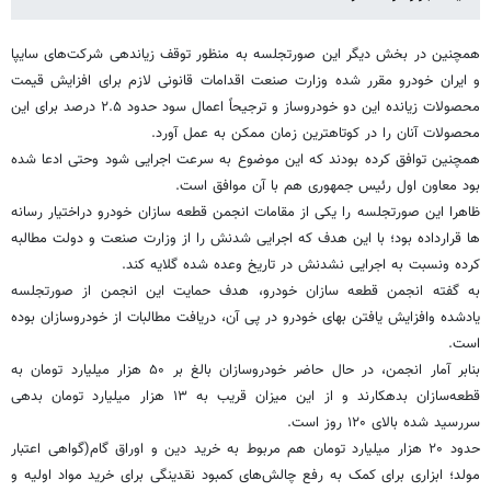
همچنین در بخش دیگر این صورتجلسه به منظور توقف زیاندهی شرکت‌های سایپا
و ایران خودرو مقرر شده وزارت صنعت اقدامات قانونی لازم برای افزایش قیمت
محصولات زیانده این دو خودروساز و ترجیحاً اعمال سود حدود ۲.۵ درصد برای این
محصولات آنان را در کوتاهترین زمان ممکن به عمل آورد.
همچنین توافق کرده بودند که این موضوع به سرعت اجرایی شود وحتی ادعا شده
بود معاون اول رئیس جمهوری هم با آن موافق است.
ظاهرا این صورتجلسه را یکی از مقامات انجمن قطعه سازان خودرو دراختیار رسانه
ها قرارداده بود؛ با این هدف که اجرایی شدنش را از وزارت صنعت و دولت مطالبه
کرده ونسبت به اجرایی نشدنش در تاریخ وعده شده گلایه کند.
به گفته انجمن قطعه سازان خودرو، هدف حمایت این انجمن از صورتجلسه
یادشده وافزایش یافتن بهای خودرو در پی آن، دریافت مطالبات از خودروسازان بوده
است.
بنابر آمار انجمن، در حال حاضر خودروسازان بالغ بر ۵۰ هزار میلیارد تومان به
قطعه‌سازان بدهکارند و از این میزان قریب به ۱۳ هزار میلیارد تومان بدهی
سررسید شده‌ بالای ۱۲۰ روز است.
حدود ۲۰ هزار میلیارد تومان هم مربوط به خرید دین و اوراق گام(گواهی اعتبار
مولد؛ ابزاری برای کمک به رفع چالش‌های کمبود نقدینگی برای خرید مواد اولیه و