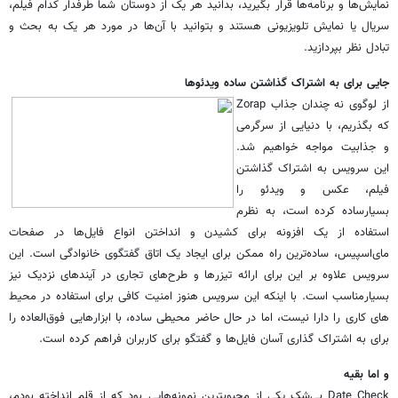
نمایش‌ها و برنامه‌ها قرار بگیرید، بدانید هر یک از دوستان شما طرفدار کدام فیلم،
سریال یا نمایش تلویزیونی هستند و بتوانید با آن‌ها در مورد هر یک به بحث و
تبادل نظر بپردازید.
جایی برای به اشتراک گذاشتن ساده ویدئو‌ها
از لوگوی نه چندان جذاب Zorap
که بگذریم، با دنیایی از سرگرمی
و جذابیت مواجه خواهیم شد.
این سرویس به اشتراک گذاشتن
فیلم، عکس و ویدئو را
بسیارساده کرده است، به نظرم
استفاده از یک افزونه برای کشیدن و انداختن انواع فایل‌ها در صفحات
مای‌اسپیس، ساده‌ترین راه ممکن برای ایجاد یک اتاق گفتگوی خانوادگی است. این
سرویس علاوه بر این برای ارائه تیزر‌ها و طرح‌های تجاری در آیند‌های نزدیک نیز
بسیارمناسب است. با اینکه این سرویس هنوز امنیت کافی برای استفاده در محیط
‌های کاری را دارا نیست، اما در حال حاضر محیطی ساده، با ابزار‌هایی فوق‌العاده را
برای به اشتراک گذاری آسان فایل‌ها و گفتگو برای کاربران فراهم کرده است.
و اما بقیه
Date Check بی‌شک یکی از محبوبترین نمونه‌هایی بود که از قلم انداخته بودم،