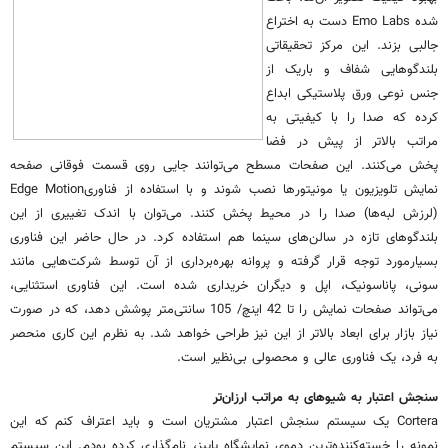
شده Emo Labs دست به اختراع
جالبی بزند. این مرکز تحقیقاتی
بلندگو‌هایی شفاف و باریک از
جنس نوعی ورق پلاستیکی ابداع
کرده که صدا را با کیفیتی به
مراتب بالاتر از پیش در فضا
پخش می‌کنند. این صفحات مسطح می‌توانند جایی روى قسمت فوقانی صفحه
نمایش تلویزیون یا مونیتور‌ها نصب شوند و با استفاده از فناوریEdge Motion
(لرزش لبه‌ها) صدا را در محیط پخش کنند. می‌توان با اندک تغییری از این
بلندگو‌های تازه در سالن‌های سینما هم استفاده کرد. در حال حاضر این فناوری
بسیارمورد توجه قرار گرفته و پروانه بهره‌برداری از آن توسط شرکت‌هایی مانند
سونی، پاناسونیک، اپل و دیگران خریداری شده است. این فناوری استثنایی،
می‌تواند صفحات نمایش را تا 42 اینچ/ 105 سانتی‌متر پوشش دهد، که در صورت
نیاز بازار برای ابعاد بالاتر از این نیز طراحی خواهد شد. به نظرم این کاری منحصر
به فرد، یک فناوری عالی و محصولی بی‌نظیر است.
سنجش اعتبار به شیو‌های به مراتب ارزان‌تر
Cortera یک سیستم سنجش اعتبار مشتریان است و باید اعتراف کنم که این
نمونه را خسته‌کننده‌ترین دموی نمایشگاه پاییز، نام‌گذاری کرده بودم. این سیستم