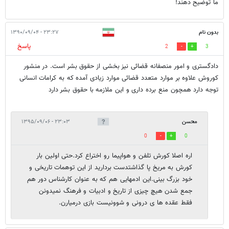
ما توضیح دهند!
بدون نام
۲۳:۲۷ - ۱۳۹۰/۰۹/۰۴
پاسخ
2
3
دادگستری و امور منصفانه قضائی نیز بخشی از حقوق بشر است. در منشور
کوروش علاوه بر موارد متعدد قضائی موارد زیادی آمده که به کرامات انسانی
توجه دارد همچون منع برده داری و این ملازمه با حقوق بشر دارد
محسن
۲۳:۰۳ - ۱۳۹۵/۰۹/۰۶
0
0
اره اصلا کورش تلفن و هواپیما رو اختراع کرد.حتی اولین بار
کورش به مریخ پا گذاشتدست بردارید از این توهمات تاریخی و
خود بزرگ بینی.این ادمهایی هم که به عنوان کارشناس دور هم
جمع شدن هیچ چیزی از تاریخ و ادبیات و فرهنگ نمیدونن
فقط عقده ها ی درونی و شوونیست بازی درمیارن.