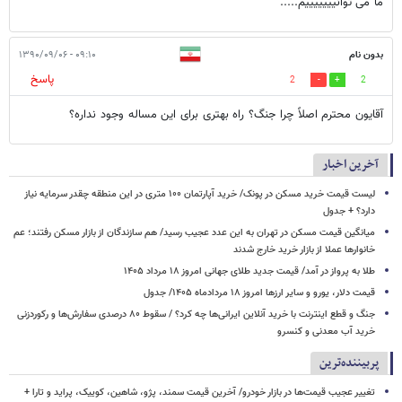
ما می توانیییییییم.....
بدون نام
۰۹:۱۰ - ۱۳۹۰/۰۹/۰۶
پاسخ
2
2
آقایون محترم اصلاً چرا جنگ؟ راه بهتری برای این مساله وجود نداره؟
آخرین اخبار
لیست قیمت خرید مسکن در پونک/ خرید آپارتمان ۱۰۰ متری در این منطقه چقدر سرمایه نیاز
دارد؟ + جدول
میانگین قیمت مسکن در تهران به این عدد عجیب رسید/ هم سازندگان از بازار مسکن رفتند؛ عم
خانوارها عملا از بازار خرید خارج شدند
طلا به پرواز در آمد/ قیمت جدید طلای جهانی امروز ۱۸ مرداد ۱۴۰۵
قیمت دلار، یورو و سایر ارزها امروز ۱۸ مردادماه ۱۴۰۵/ جدول
جنگ و قطع اینترنت با خرید آنلاین ایرانی‌ها چه کرد؟ / سقوط ۸۰ درصدی سفارش‌ها و رکوردزنی
خرید آب معدنی و کنسرو
پربیننده‌ترین
تغییر عجیب قیمت‌ها در بازار خودرو/ آخرین قیمت سمند، پژو، شاهین، کوییک، پراید و تارا +