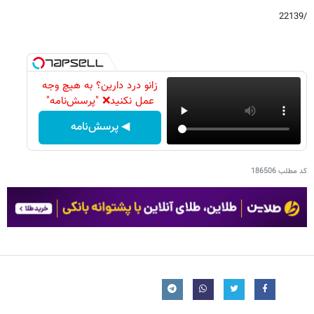
/22139
زانو درد دارین؟ به هیچ وجه
عمل نکنید❌ "پرسش‌نامه"
◀ پرسش‌نامه
کد مطلب
186506