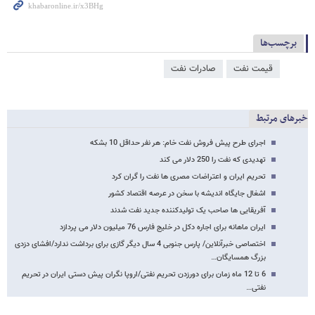
برچسب‌ها
قیمت نفت
صادرات نفت
خبرهای مرتبط
اجرای طرح پیش فروش نفت خام: هر نفر حداقل 10 بشکه
تهدیدی که نفت را 250 دلار می کند
تحریم ایران و اعتراضات مصری ها نفت را گران کرد
اشغال جایگاه اندیشه با سخن در عرصه اقتصاد کشور
آفریقایی ها صاحب یک تولیدکننده جدید نفت شدند
ایران ماهانه برای اجاره دکل در خلیج فارس 76 میلیون دلار می پردازد
اختصاصی خبرآنلاین/ پارس جنوبی 4 سال دیگر گازی برای برداشت ندارد/افشای دزدی
بزرگ همسایگان…
6 تا 12 ماه زمان برای دورزدن تحریم نفتی/اروپا نگران پیش دستی ایران در تحریم
نفتی…