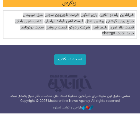
وبگردی
خبرآنلاین
راه نو آنلاین
بازی آنلاین
قیمت تلویزیون سونی
مبل مینیمال
جراح بینی گوشتی
پرشین هتل
قیمت آهن فولاد ایرانیان
اعتبارسنجی بانکی
قیمت طلا امروز
بلیط قطار
شرکت رادوکو
قیمت پروفیل
سایت یوتوتایمز
خرید اکانت chatgpt
نسخه دسکتاپ
تمامی حقوق این سایت برای خبرآنلاین محفوظ است. نقل مطالب با ذکر منبع بلامانع است.
Copyright © 2025 khabaronline News Agancy, All rights reserved
طراحی و تولید: نستوه