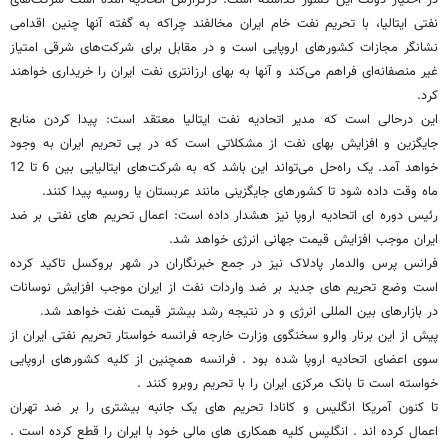
در اختیار دولت این کشور گذاشته است. درگزارش اتحادیه آمده است شرکت‌های
نفتی ایتالیا، با تحریم نفت خام ایران مخالفند چراکه به گفته آنها چنین اقدامی
نشانگر مجازات کشورهای اروپایی است و در مقابل برای شرکت‌های شرقی امتیاز
غیر منصفانه‌ای فراهم می‌کند و آنها به بهای ارزانتری نفت ایران را خریداری خواهند
کرد.
این درحالی است که مدیر اتحادیه نفت ایتالیا معتقد است: پیدا کردن منابع
جایگزین و افزایش بهای نفت از مشکلاتی است که در پی تحریم ایران به وجود
خواهد آمد. یک راه‌حل می‌تواند این باشد که به شرکت‌‌های ایتالیایی بین 6 تا 12
ماه وقت داده شود تا کشورهای جایگزینی مانند عربستان یا روسیه پیدا کنند.
رئیس دوره ای اتحادیه اروپا نیز هشدار داده است: اعمال تحریم های نفتی بر ضد
ایران موجب افزایش قیمت جهانی انرژی خواهد شد.
فرانس پرس والدمار پادلاک نیز در جمع خبرنگاران در شهر بروکسل تاکید کرده
است وضع تحریم های جدید بر ضد واردات نفت از ایران موجب افزایش نوسانات
در بازارهای بین المللی انرژی و در نتیجه رشد بیشتر قیمت نفت خواهد شد.
پیش از این برنار والرو سخنگوی وزارت خارجه فرانسه خواستار تحریم نفتی ایران از
سوی اعضای اتحادیه اروپا شده بود . فرانسه همچنین از کلیه کشورهای اروپایی
خواسته است تا بانک مرکزی ایران را با تحریم روبرو کنند .
تا کنون آمریکا انگلیس و کانادا تحریم های یک جانبه بیشتری را بر ضد تهران
اعمال کرده اند . انگلیس کلیه همکاری های مالی خود با ایران را قطع کرده است .