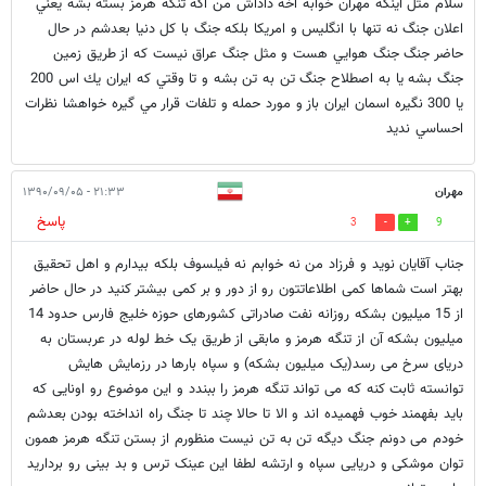
سلام مثل اينكه مهران خوابه آخه داداش من اگه تنگه هرمز بسته بشه يعني
اعلان جنگ نه تنها با انگليس و امريكا بلكه جنگ با كل دنيا بعدشم در حال
حاضر جنگ جنگ هوايي هست و مثل جنگ عراق نيست كه از طريق زمين
جنگ بشه يا به اصطلاح جنگ تن به تن بشه و تا وقتي كه ايران يك اس 200
يا 300 نگيره اسمان ايران باز و مورد حمله و تلفات قرار مي گيره خواهشا نظرات
احساسي نديد
مهران
۲۱:۳۳ - ۱۳۹۰/۰۹/۰۵
پاسخ
3
9
جناب آقایان نوید و فرزاد من نه خوابم نه فیلسوف بلکه بیدارم و اهل تحقیق
بهتر است شماها کمی اطلاعاتتون رو از دور و بر کمی بیشتر کنید در حال حاضر
از 15 ميليون بشکه روزانه نفت صادراتی کشورهای حوزه خليج فارس حدود 14
ميليون بشکه آن از تنگه هرمز و مابقی از طريق يک خط لوله در عربستان به
دريای سرخ می رسد(یک میلیون بشکه) و سپاه بارها در رزمایش هایش
توانسته ثابت کنه که می تواند تنگه هرمز را ببندد و این موضوع رو اونایی که
باید بفهمند خوب فهمیده اند و الا تا حالا چند تا جنگ راه انداخته بودن بعدشم
خودم می دونم جنگ دیگه تن به تن نیست منظورم از بستن تنگه هرمز همون
توان موشکی و دریایی سپاه و ارتشه لطفا این عینک ترس و بد بینی رو بردارید