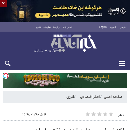
×
فارسی
العربية
English
تماس با ما
درباره ما
تبلیغات
آرشیو
یکشنبه ۱۸ مرداد ۱۴۰۵
صفحه اصلی
اخبار اقتصادی
انرژی
۴ آذر ۱۳۹۰ - ۱۵:۴۸
۰ نفر