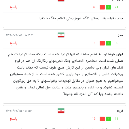
پاسخ
4
24
جناب فيلسوف: بستن تنگه هرمز يعني اعلام جنگ با دنيا ...
معز
۱۰:۳۳ - ۱۳۹۰/۰۹/۰۵
پاسخ
19
5
ایران بارها توسط نظام سلطه نه تنها تهدید شده است بلکه بعضا تهدیدات هم
عملی شده است محاصره اقتصادی جنگ تحریمهای رنگارنگ آن هم در اوج
تنگناهای ایران ولی دشمن از این کارش هیچ طرف نبست که بماند باعث
پیشرفت علمی و اقتصادی و خود باوری کشور شده است ما از همه مسئولان
میخواهیم به هیچ عنوان در مقابل تهدیدات وخواستهای نا به حق زورگویان
تسلیم نشوند و به اراده و پایمردی ملت و عنایت حق تعالی ایمان و یقین
داشته باشند چرا که "ان العزه لله جمیعا"
فرزاد
۱۰:۵۶ - ۱۳۹۰/۰۹/۰۵
پاسخ
10
11