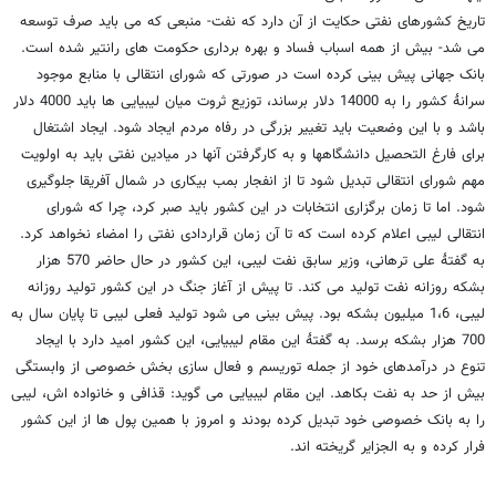
تاریخ کشورهای نفتی حکایت از آن دارد که نفت- منبعی که می باید صرف توسعه
می شد- بیش از همه اسباب فساد و بهره برداری حکومت های رانتیر شده است.
بانک جهانی پیش بینی کرده است در صورتی که شورای انتقالی با منابع موجود
سرانۀ کشور را به 14000 دلار برساند، توزیع ثروت میان لیبیایی ها باید 4000 دلار
باشد و با این وضعیت باید تغییر بزرگی در رفاه مردم ایجاد شود. ایجاد اشتغال
برای فارغ التحصیل دانشگاهها و به کارگرفتن آنها در میادین نفتی باید به اولویت
مهم شورای انتقالی تبدیل شود تا از انفجار بمب بیکاری در شمال آفریقا جلوگیری
شود. اما تا زمان برگزاری انتخابات در این کشور باید صبر کرد، چرا که شورای
انتقالی لیبی اعلام کرده است که تا آن زمان قراردادی نفتی را امضاء نخواهد کرد.
به گفتۀ علی ترهانی، وزیر سابق نفت لیبی، این کشور در حال حاضر 570 هزار
بشکه روزانه نفت تولید می کند. تا پیش از آغاز جنگ در این کشور تولید روزانه
لیبی، 1،6 میلیون بشکه بود. پیش بینی می شود تولید فعلی لیبی تا پایان سال به
700 هزار بشکه برسد. به گفتۀ این مقام لیبیایی، این کشور امید دارد با ایجاد
تنوع در درآمدهای خود از جمله توریسم و فعال سازی بخش خصوصی از وابستگی
بیش از حد به نفت بکاهد. این مقام لیبیایی می گوید: قذافی و خانواده اش، لیبی
را به بانک خصوصی خود تبدیل کرده بودند و امروز با همین پول ها از این کشور
فرار کرده و به الجزایر گریخته اند.