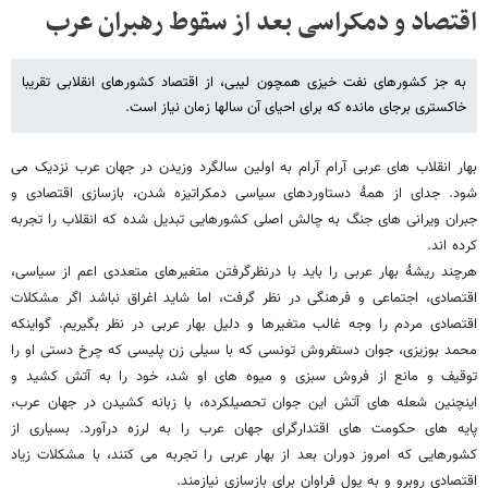
اقتصاد و دمکراسی بعد از سقوط رهبران عرب
به جز کشورهای نفت خیزی همچون لیبی، از اقتصاد کشورهای انقلابی تقریبا
خاکستری برجای مانده که برای احیای آن سالها زمان نیاز است.
بهار انقلاب های عربی آرام آرام به اولین سالگرد وزیدن در جهان عرب نزدیک می
شود. جدای از همۀ دستاوردهای سیاسی دمکراتیزه شدن، بازسازی اقتصادی و
جبران ویرانی های جنگ به چالش اصلی کشورهایی تبدیل شده که انقلاب را تجربه
کرده اند.
هرچند ریشۀ بهار عربی را باید با درنظرگرفتن متغیرهای متعددی اعم از سیاسی،
اقتصادی، اجتماعی و فرهنگی در نظر گرفت، اما شاید اغراق نباشد اگر مشکلات
اقتصادی مردم را وجه غالب متغیرها و دلیل بهار عربی در نظر بگیریم. گواینکه
محمد بوزیزی، جوان دستفروش تونسی که با سیلی زن پلیسی که چرخ دستی او را
توقیف و مانع از فروش سبزی و میوه های او شد، خود را به آتش کشید و
اینچنین شعله های آتش این جوان تحصیلکرده، با زبانه کشیدن در جهان عرب،
پایه های حکومت های اقتدارگرای جهان عرب را به لرزه درآورد. بسیاری از
کشورهایی که امروز دوران بعد از بهار عربی را تجربه می کنند، با مشکلات زیاد
اقتصادی روبرو و به پول فراوان برای بازسازی نیازمند.