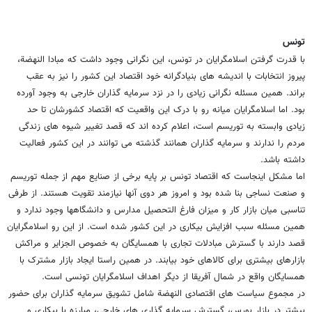
تونس
با قدرت گرفتن اسلامگرایان در تونس، این نگرانی وجود داشت که مبادا النهضة،
پیروز انتخابات با اندیشه های بنیادگرانه خود اقتصاد این کشور را نیز به عقب
براند. همین مسئله نگرانی زیادی را در نزد سرمایه گذاران خارجی به وجود آورده
بود. اما اسلامگرایان میانه رو با درک این واقعیت که اقتصاد کشورشان تا حد
زیادی وابسته به توریسم است، اعلام کرده اند که قصد تغییر شیوه های زندگی
مردم را ندارند و سرمایه گذاران همانند گذشته می توانند در این کشور فعالیت
داشته باشد.
اما مشکل اینجاست که اقتصاد تونس بر پایه برخی از صنایع مهم از جمله توریسم
و صنعت نساجی بنا شده بود و امروز هر دوی آنها نیازمند تقویت هستند. از طرفی
تناسبی میان بازار کار و میزان فارغ التحصیل مدارس و دانشگاهها وجود ندارد و
همین مسئله سبب افزایش بیکاری در این کشور شده است. از این رو اسلامگرایان
قصد دارند با گسترش مبادلات تجاری با همسایگان به خصوص الجزایر و مراکش
بازارهای بیشتری برای کالاهای خود بیابند. در همین راستا ایجاد بازار مشترک با
همسایگان واقع در شمال آفریقا از دیگر اهداف اسلامگرایان تونسی است.
در مجموع سیاست های اقتصادی النهضة شامل تشویق سرمایه گذاران برای حضور
بیشتر در بازار بورس، گسترش سرمایه گذاری های خارجی، مبارزه با بیکاری و