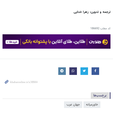
ترجمه و تدوین: زهرا خدایی
کد مطلب
186692
برچسب‌ها
خاورمیانه
جهان عرب