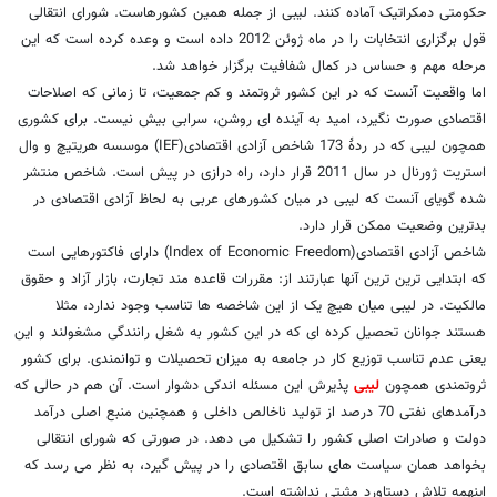
حکومتی دمکراتیک آماده کنند. لیبی از جمله همین کشورهاست. شورای انتقالی
قول برگزاری انتخابات را در ماه ژوئن 2012 داده است و وعده کرده است که این
مرحله مهم و حساس در کمال شفافیت برگزار خواهد شد.
اما واقعیت آنست که در این کشور ثروتمند و کم جمعیت، تا زمانی که اصلاحات
اقتصادی صورت نگیرد، امید به آینده ای روشن، سرابی بیش نیست. برای کشوری
همچون لیبی که در ردۀ 173 شاخص آزادی اقتصادی(IEF) موسسه هریتیچ و وال
استریت ژورنال در سال 2011 قرار دارد، راه درازی در پیش است. شاخص منتشر
شده گویای آنست که لیبی در میان کشورهای عربی به لحاظ آزادی اقتصادی در
بدترین وضعیت ممکن قرار دارد.
شاخص آزادی اقتصادی(Index of Economic Freedom) دارای فاکتورهایی است
که ابتدایی ترین ترین آنها عبارتند از: مقررات قاعده مند تجارت، بازار آزاد و حقوق
مالکیت. در لیبی میان هیچ یک از این شاخصه ها تناسب وجود ندارد، مثلا
هستند جوانان تحصیل کرده ای که در این کشور به شغل رانندگی مشغولند و این
یعنی عدم تناسب توزیع کار در جامعه به میزان تحصیلات و توانمندی. برای کشور
ثروتمندی همچون
لیبی
پذیرش این مسئله اندکی دشوار است. آن هم در حالی که
درآمدهای نفتی 70 درصد از تولید ناخالص داخلی و همچنین منبع اصلی درآمد
دولت و صادرات اصلی کشور را تشکیل می دهد. در صورتی که شورای انتقالی
بخواهد همان سیاست های سابق اقتصادی را در پیش گیرد، به نظر می رسد که
اینهمه تلاش دستاورد مثبتی نداشته است.