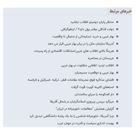
خبرهای مرتبط
منتظر پایان دومینو انقلاب نباشید
دولت قذافی چقدر پول دارد؟ / اینفوگرافی
بهار عربی و خرید تسلیحاتی از جنجال تا واقعیت
آمریکا سازمان ملل را در برابر بهار عربی قرار می دهد
هزینۀ بالای انقلاب های عربی/مشکلات اقتصادی از راه رسیدند
عربستان در محاصره
انقلاب اردن؛ انقلابی متفاوت در بهار عربی
بهار عربی و موقعیت مسیحیان
افشای مذاکره فوق محرمانه مقامات قطر، ترکیه ،اسرائیل و فرانسه
استعفای کابینه کویت قوت گرفت
دار الحکومه یا سرای سالمندان
میزگرد بررسی پیروزی اسلامگرایان در شمال آفریقا
گزارش همایش "مطالعات خاورمیانه در ایران"
چرا آمریکا، خاورمیانه شناسی را به یک رشته دانشگاهی تبدیل کرد
پوست اندازی سیاست و قدرت در جهان عرب