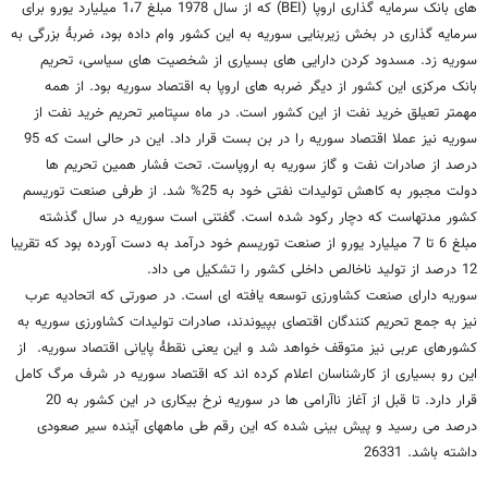
های بانک سرمایه گذاری اروپا (BEI) که از سال 1978 مبلغ 1،7 میلیارد یورو برای
سرمایه گذاری در بخش زیربنایی سوریه به این کشور وام داده بود، ضربۀ بزرگی به
سوریه زد. مسدود کردن دارایی های بسیاری از شخصیت های سیاسی، تحریم
بانک مرکزی این کشور از دیگر ضربه های اروپا به اقتصاد سوریه بود. از همه
مهمتر تعیلق خرید نفت از این کشور است. در ماه سپتامبر تحریم خرید نفت از
سوریه نیز عملا اقتصاد سوریه را در بن بست قرار داد. این در حالی است که 95
درصد از صادرات نفت و گاز سوریه به اروپاست. تحت فشار همین تحریم ها
دولت مجبور به کاهش تولیدات نفتی خود به 25% شد. از طرفی صنعت توریسم
کشور مدتهاست که دچار رکود شده است. گفتنی است سوریه در سال گذشته
مبلغ 6 تا 7 میلیارد یورو از صنعت توریسم خود درآمد به دست آورده بود که تقریبا
12 درصد از تولید ناخالص داخلی کشور را تشکیل می داد.
سوریه دارای صنعت کشاورزی توسعه یافته ای است. در صورتی که اتحادیه عرب
نیز به جمع تحریم کنندگان اقتصای بپیوندند، صادرات تولیدات کشاورزی سوریه به
کشورهای عربی نیز متوقف خواهد شد و این یعنی نقطۀ پایانی اقتصاد سوریه. از
این رو بسیاری از کارشناسان اعلام کرده اند که اقتصاد سوریه در شرف مرگ کامل
قرار دارد. تا قبل از آغاز ناآرامی ها در سوریه نرخ بیکاری در این کشور به 20
درصد می رسید و پیش بینی شده که این رقم طی ماههای آینده سیر صعودی
داشته باشد. 26331