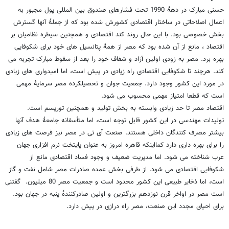
حسنی مبارک در دهۀ 1990 تحت فشارهای صندوق بین المللی پول مجبور به
اعمال اصلاحاتی در ساختار اقتصادی کشورش شده بود که از جملۀ آنها گسترش
بخش خصوصی بود. با این حال روند کند اقتصادی و همچنین سیطره نظامیان بر
اقتصاد ، مانع از آن شده بود که مصر از همۀ پتانسیل های خود برای شکوفایی
بهره برد. مصر به زودی اولین آزاد و شفاف خود را بعد از سقوط مبارک تجربه می
کند. هرچند تا شکوفایی اقتصادی راه زیادی در پیش است، اما امیدواری های زیادی
در مورد این کشور وجود دارد. جمعیت جوان و تحصیلکرده مصر سرمایۀ مهمی
است که قطعا امتیاز مهمی محسوب می شود.
اقتصاد مصر تا حد زیادی وابسته به بخش تولید و همچنین توریسم است.
تولیدات مهندسی در این کشور قابل توجه است، اما متأسفانه جامعۀ هدف آنها
بیشتر مصرف کنندگان داخلی هستند. صنعت آی تی در مصر نیز فرصت های زیادی
را برای بهره داری دارد کمااینکه قاهره امروز به عنوان پایتخت نرم افزاری جهان
عرب شناخته می شود. اما مدیریت ضعیف و وجود فساد اقتصادی مانع از
شکوفایی اقتصادی می شود. از طرفی بخش عمده صادرات مصر شامل نفت و گاز
است، اما ذخایر طبیعی این کشور محدود است و جمعیت مصر 80 میلیون. گفتنی
است مصر در اواخر قرن نوزدهم بزرگترین و اولین صادرکنندۀ پنبه در جهان بود.
برای احیای مجدد این صنعت، مصر راه درازی در پیش دارد.