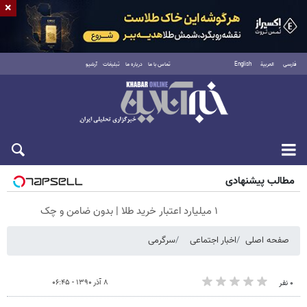
×
فارسی
العربية
English
تماس با ما
درباره ما
تبلیغات
آرشیو
جمعه ۱۶ مرداد ۱۴۰۵
مطالب پیشنهادی
۱ میلیارد اعتبار خرید طلا | بدون ضامن و چک
صفحه اصلی
اخبار اجتماعی
سرگرمی
۸ آذر ۱۳۹۰ - ۰۶:۴۵
۰ نفر