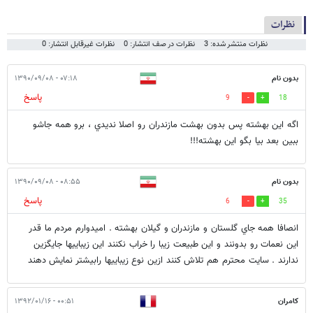
نظرات
نظرات منتشر شده: 3
نظرات در صف انتشار: 0
نظرات غیرقابل انتشار: 0
بدون نام
۰۷:۱۸ - ۱۳۹۰/۰۹/۰۸
پاسخ
9
18
اگه اين بهشته پس بدون بهشت مازندران رو اصلا نديدي ، برو همه جاشو
ببين بعد بيا بگو اين بهشته!!!
بدون نام
۰۸:۵۵ - ۱۳۹۰/۰۹/۰۸
پاسخ
6
35
انصافا همه جاي گلستان و مازندران و گيلان بهشته . اميدوارم مردم ما قدر
اين نعمات رو بدونند و اين طبيعت زيبا را خراب نكنند اين زيباييها جايگزين
ندارند . سايت محترم هم تلاش كنند ازين نوع زيباييها رابيشتر نمايش دهند
کامران
۰۰:۵۱ - ۱۳۹۲/۰۱/۱۶