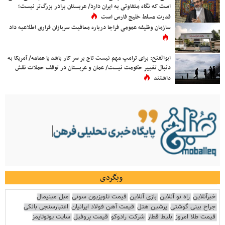
است که نگاه متفاوتی به ایران دارد/ عربستان برادر بزرگ‌تر نیست؛
قدرت مسلط خلیج فارس است
سازمان وظیفه عمومی فراجا درباره معافیت سربازان فراری اطلاعیه داد
ابوالفتح: برای ترامپ مهم نیست تاج بر سر کار باشد یا عمامه/ آمریکا به
دنبال تغییر حکومت نیست/ عمان و عربستان در توقف حملات نقش
داشتند
وبگردی
خبرآنلاین
راه نو آنلاین
بازی آنلاین
قیمت تلویزیون سونی
مبل مینیمال
جراح بینی گوشتی
پرشین هتل
قیمت آهن فولاد ایرانیان
اعتبارسنجی بانکی
قیمت طلا امروز
بلیط قطار
شرکت رادوکو
قیمت پروفیل
سایت یوتوتایمز