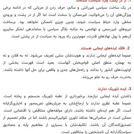
1. از در پشت وارد سیاست شده‌اند
در یک ساخت سیاسی غیررانتی و سالم، حرف زدن از جریانی که در ادامه برخی
ویژگی‌های آن را می‌خوانید، غیرممکن یا سخت است اما اگر از در پشت و ورودی
مخفی وارد حیاط سیاست شوند، چنین چیزی ناممکن نخواهد بود. برساخت
نیروهای غیررسمی و تهاجمی به مثابه بلاگر سیاسی با ساماندهی لشکر سایبری
آن‌هم با پول نهادهای قدرت، مهم‌ترین راه ورود به سیاست از در پشتی است.
‌ 2. فاقد ایده‌های ایجابی هستند
عموما ایده‌های ایجابی ندارند و هویت‌شان سلبی تعریف می‌شود. نه به فلان و نه
به بهمان، منطق اصلی قوام‌بخش آنهاست. بعید است فهرست بخشی از
اولویت‌های کشور را بدانند و راه‌حل‌های جدی و واقعی برای حل آنها داشته باشند.
به‌ندرت حرف رو به جلو می‌زنند.
3. ایده تئوریک ندارند
داشتن ایده ایجابی نیازمند برخورداری از عقبه تئوریک منسجم و پخته است.
عموما عقبه نظری ندارند یا ارجاع‌شان به جریان‌های نص‌محور و اخباری‌گرایانه
است. اگر هم ایده‌ای داشته باشند، دارای مولفه‌های متناقض یا اقتضایی است.
ممکن است در سخنرانی‌ها منتقد تئوری نئولیبرالیسم باشند اما در مقام تصمیم از
تصدیق‌کنندگان آن باشند. تکلیف‌شان با بسیاری از مفاهیم پایه و مصادیق
سیاستگذارانه آن نامشخص یا متناقض است.