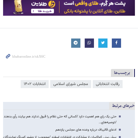
برچسب‌ها
رقابت انتخاباتی
مجلس شورای اسلامی
انتخابات ۱۴۰۲
خبرهای مرتبط
حتی یک رای هم اهمیت دارد /کسانی که حتی نظام را قبول ندارند هم بیایند رأی بدهند
/توصیه‌های…
ادعای قالیباف درباره وعده های مجلس یازدهم
پیش بینی کواکبیان از مشارکت در انتخابات اسفند /محجوب: از حضور کمرنگ نمایندگان