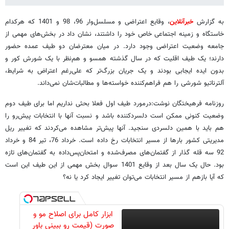
به گزارش
خبرآنلاین
، وقایع اعتراضی و مسلسل‌وار 96، 98 و 1401 که هرکدام
خاستگاه و زمینه اجتماعی خاص خود را داشتند، نشان داد در بخش‌های مهمی از
جامعه وضعیت اعتراضی وجود دارد. در میان معترضان دو طیف عمده حضور
دارند؛ یک طیف اقلیت که در سال گذشته همسو و هم‌نظر با یک شورش کور و
بدون ایده ایجابی بودند و یک جریان بزرگ‌تر که علی‌رغم اعتراض به شرایط،
آلترناتیو شورشی را هم فراهم‌کننده خواسته‌ها و مطالبات‌شان نمی‌داند.
روزنامه فرهیختگان نوشت:درمورد طیف اول فعلا بحثی نداریم اما برای طیف دوم
وضعیت کنونی ممکن است دلسردکننده باشد و نسبت آنها با انتخابات پیش‌رو را
هم باید با همین دلسردی سنجید. آنها پیش‌تر مشاهده می‌کردند که تغییر ریل
مدیریتی کشور بارها از مسیر انتخابات رخ داده است. خرداد 76، تیر 84 و خرداد
92 سه قله ‌گذار از گفتمان‌های مصرف‌شده و امتحان‌پس‌داده به گفتمان‌های تازه
بود. حال یک سال بعد از وقایع 1401 سوال بخش مهمی از این طیف این است
که آیا بازهم از مسیر انتخابات می‌توان تغییر ایجاد کرد یا نه؟
ابزار کامل برای اصلاح مو و
صورت (قیمت رو ببینی باور