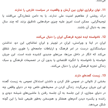
می‌کنند.
11. توان برقراری توازن بین آرمان و واقعیت در سیاست خارجی را ندارند
درک روشنی از مفاهیم امنیت ملی ندارند. یا به دامن شعارزدگی می‌افتند یا
توجیه‌گرایی. ممکن است امروز علیه چیزی حرف‌هایی نادقیق بزنند که چند سال
بعد به دنبال آن باشند.
12. ناخواسته ایده تجزیه فرهنگی ایران را دنبال می‌کنند
ایرانِ در ایتا و ویراستی، ایرانِ در توییتر و ایرانِ تماشاچی این دو، نداشتن
سیاستگذاری درست در امر فرهنگ و ارتباطات جامعه‌ای را طوری دچار شقاق
می‌کند که انگار در داخل مرزها، مرزهای جدیدی کشیده شده است. این جریان
خواسته یا ناخواسته با ‌انگیزه اقتصادی یا بدون آن در تصمیمات فرهنگی و سبک
زندگی تجزیه فرهنگی ایران را دنبال می‌کنند.
13. زیست گعده‌ای دارند
بخشی از ناتوانی در عمومی فکر کردن و داشتن استدلال عمومی به زیست گعده
ای این جریان برمی‌گردد. زندگی کردن در محیط‌های خاص چه در دنیای واقعی چه
در دنیای مجازی، از این جلسه به آن جلسه رفتن با ماشین‌های شیشه دودی و
راننده و یکسره دیدن آدم‌های همفکر و هم‌سخن به‌طور طبیعی شما را این گونه
شکل می‌دهد.