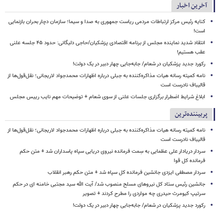
آخرین اخبار
کنایه رئیس مرکز ارتباطات مردمی ریاست جمهوری به صدا و سیما؛ سازمان دچار بحران بازنمایی
است!
انتقاد شدید نماینده مجلس از برنامه اقتصادی پزشکیان/حاجی دلیگانی: حدود ۴۵ جلسه علنی
عقب هستیم!
رکورد جدید پزشکیان در شعام/ جابه‌جایی چهار دبیر در یک دولت!
نامه کمیته رسانه هیات مذاکره‌کننده به جبلی درباره اظهارات محمدجواد لاریجانی؛ نقل‌قول‌ها از
قالیباف نادرست است
ابلاغ شرایط اضطرار برگزاری جلسات علنی از سوی شعام + توضیحات مهم نایب رییس مجلس
پربیننده‌ترین
نامه کمیته رسانه هیات مذاکره‌کننده به جبلی درباره اظهارات محمدجواد لاریجانی؛ نقل‌قول‌ها از
قالیباف نادرست است
سردار دریادار علی عظمایی به سِمت فرمانده نیروی دریایی سپاه پاسداران شد + متن حکم
فرمانده کل قوا
سردار مصطفی ایزدی جانشین فرمانده کل سپاه شد + متن حکم رهبر انقلاب
جانشین رئیس ستاد کل نیروهای مسلح منصوب شد/ آیت الله سید مجتبی خامنه ای در حکم
سرتیپ کیومرث حیدری چه مواردی را مطرح کردند + تصویر
رکورد جدید پزشکیان در شعام/ جابه‌جایی چهار دبیر در یک دولت!