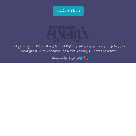
نسخه دسکتاپ
تمامی حقوق این سایت برای خبرآنلاین محفوظ است. نقل مطالب با ذکر منبع بلامانع است.
Copyright © 2025 khabaronline News Agancy, All rights reserved
طراحی و تولید: نستوه