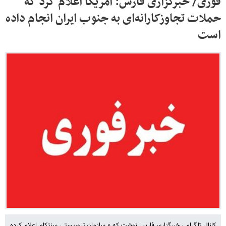
فوری/ خبرگزاری فارس: آمریکا اعلام کرد که
حملات تجاوزکارانه‌ای به جنوب ایران انجام داده
است
کانال تلگرامی خبرگزاری فارس نوشت که « سازمان تروریستی سنتکام اعلام کرده