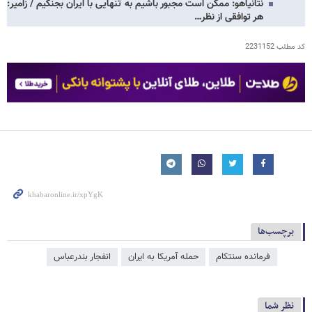
نتانیاهو: ممکن است مجبور باشیم به تنهایی با ایران بجنگیم / زامیر:
هر توافقی از نظر…
کد مطلب
2231152
برچسب‌ها
فرمانده سنتکام
حمله آمریکا به ایران
انفجار بندرعباس
نظر شما