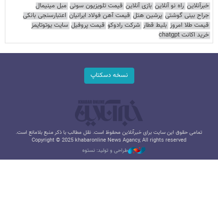
خبرآنلاین
راه نو آنلاین
بازی آنلاین
قیمت تلویزیون سونی
مبل مینیمال
جراح بینی گوشتی
پرشین هتل
قیمت آهن فولاد ایرانیان
اعتبارسنجی بانکی
قیمت طلا امروز
بلیط قطار
شرکت رادوکو
قیمت پروفیل
سایت یوتوتایمز
خرید اکانت chatgpt
نسخه دسکتاپ
تمامی حقوق این سایت برای خبرآنلاین محفوظ است. نقل مطالب با ذکر منبع بلامانع است.
Copyright © 2025 khabaronline News Agancy, All rights reserved
طراحی و تولید: نستوه