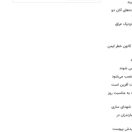
ید
ه‌های آنان دو
نزدیک عراق
حول بی سابقه در برق لرستان / ۳۲۳ کانون خطر ایمن
ه نصب می‌شود
یت آفرین است
ه به مناسبت روز
ه شهدای ساری
زندران در
شهیدش پیوست