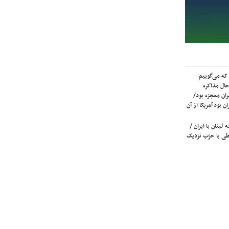
که می‌گوییم
حال مذاکره
ران معجزه بود/
ن بود آمریکا از آن
لبنان با ایران /
ی با حزب نزدیک