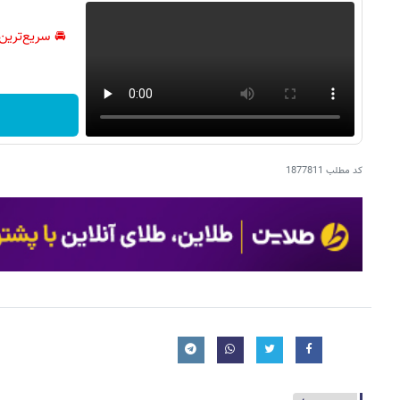
🚘 سریع‌ترین
کد مطلب
1877811