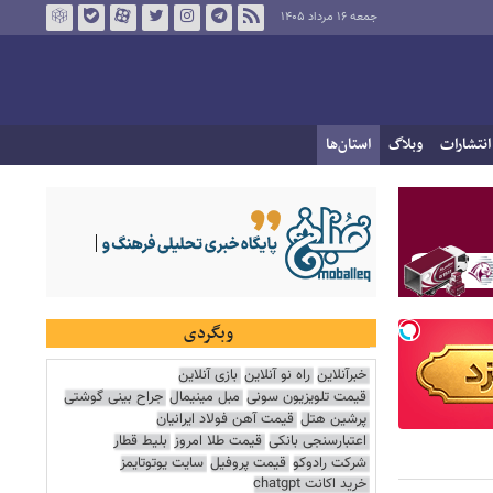
جمعه ۱۶ مرداد ۱۴۰۵
انتشارات
وبلاگ
استان‌ها
وبگردی
خبرآنلاین
راه نو آنلاین
بازی آنلاین
قیمت تلویزیون سونی
مبل مینیمال
جراح بینی گوشتی
پرشین هتل
قیمت آهن فولاد ایرانیان
اعتبارسنجی بانکی
قیمت طلا امروز
بلیط قطار
شرکت رادوکو
قیمت پروفیل
سایت یوتوتایمز
خرید اکانت chatgpt