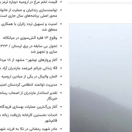
قیمت تخم مرغ در ارومیه دوباره ترمز بر
توانمندسازی زندانیان و حمایت از خانواد
محور اصلی برنامه‌های سال جاری است
امنیت و تسهیل تردد زائران با همکاری 
محقق شد
وقوع ۱۳ فقره آتش‌سوزی در میانکاله
ت
سازی و تجهیز شد
آغاز پروازهای نوشهر– مشهد از ۱۸ مرداد
43 زندانی جرائم غیرعمد مازندران آزاد می شوند
المان والیبال در یکی از میادین ارومی
مدیریت توانمند انتظامی کردستان امن
تقدیر استاندار مازندران از اصحاب رسان
خبرنگار
آغاز بزرگ‌ترین عملیات بهسازی فرودگا
احداث نخستین کارخانه بازیافت زباله ما
قائم‌شهر
مادر شهید رمضانی در نکا به فرزند 