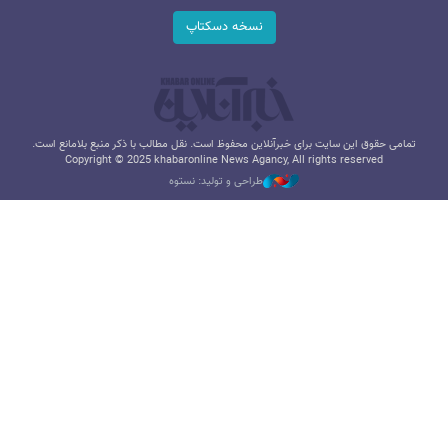
نسخه دسکتاپ
تمامی حقوق این سایت برای خبرآنلاین محفوظ است. نقل مطالب با ذکر منبع بلامانع است.
Copyright © 2025 khabaronline News Agancy, All rights reserved
طراحی و تولید: نستوه