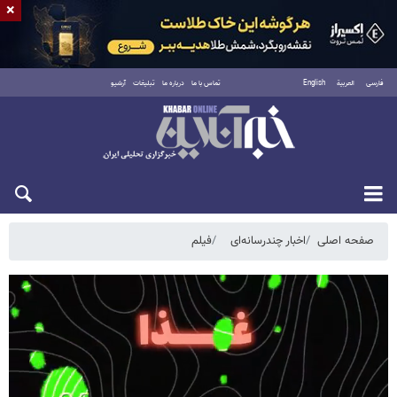
×
فارسی
العربية
English
تماس با ما
درباره ما
تبلیغات
آرشیو
جمعه ۱۶ مرداد ۱۴۰۵
صفحه اصلی
اخبار چندرسانه‌ای
فیلم