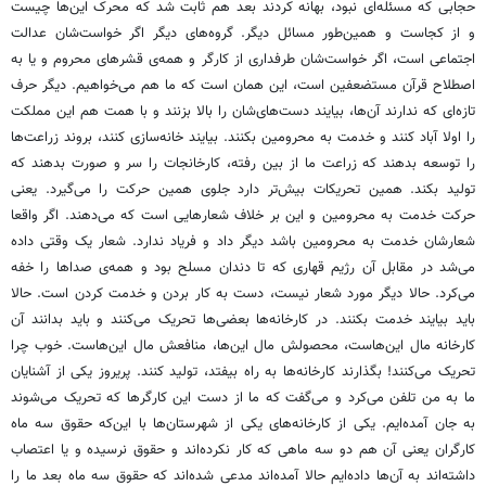
حجابی که مسئله‌ای نبود، بهانه کردند بعد هم ثابت شد که محرک این‌ها چیست
و از کجاست و همین‌طور مسائل دیگر. گروه‌های دیگر اگر خواست‌شان عدالت
اجتماعی است، اگر خواست‌شان طرفداری از کارگر و همه‌ی قشرهای محروم و یا به
اصطلاح قرآن مستضعفین است، این همان است که ما هم می‌خواهیم. دیگر حرف
تازه‌ای که ندارند آن‌ها، بیایند دست‌های‌شان را بالا بزنند و با همت هم این مملکت
را اولا آباد کنند و خدمت به محرومین بکنند. بیایند خانه‌سازی کنند، بروند زراعت‌ها
را توسعه بدهند که زراعت ما از بین رفته، کارخانجات را سر و صورت بدهند که
تولید بکند. همین تحریکات بیش‌تر دارد جلوی همین حرکت را می‌گیرد. یعنی
حرکت خدمت به محرومین و این بر خلاف شعارهایی است که می‌دهند. اگر واقعا
شعارشان خدمت به محرومین باشد دیگر داد و فریاد ندارد. شعار یک وقتی داده
می‌شد در مقابل آن رژیم قهاری که تا دندان مسلح بود و همه‌ی صداها را خفه
می‌کرد. حالا دیگر مورد شعار نیست، دست به کار بردن و خدمت کردن است. حالا
باید بیایند خدمت بکنند. در کارخانه‌ها بعضی‌ها تحریک می‌کنند و باید بدانند آن
کارخانه مال این‌هاست،‌ محصولش مال این‌ها، منافعش مال این‌هاست. خوب چرا
تحریک می‌کنند! بگذارند کارخانه‌ها به راه بیفتد، تولید کنند. پریروز یکی از آشنایان
ما به من تلفن می‌کرد و می‌گفت که ما از دست این کارگرها که تحریک می‌شوند
به جان آمده‌ایم. یکی از کارخانه‌های یکی از شهرستان‌ها با این‌که حقوق سه ماه
کارگران یعنی آن هم دو سه ماهی که کار نکرده‌اند و حقوق نرسیده و یا اعتصاب
داشته‌اند به آن‌ها داده‌ایم حالا آمده‌اند مدعی شده‌اند که حقوق سه ماه بعد ما را