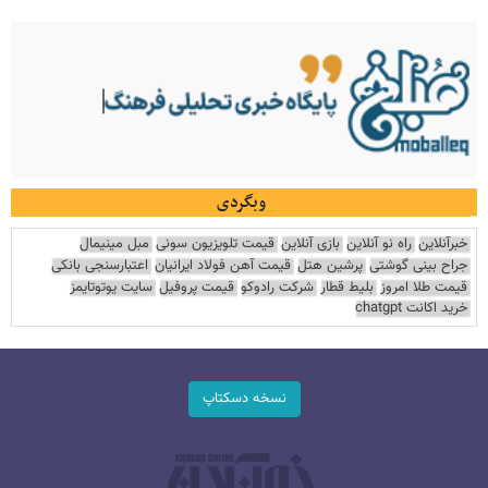
وبگردی
خبرآنلاین
راه نو آنلاین
بازی آنلاین
قیمت تلویزیون سونی
مبل مینیمال
جراح بینی گوشتی
پرشین هتل
قیمت آهن فولاد ایرانیان
اعتبارسنجی بانکی
قیمت طلا امروز
بلیط قطار
شرکت رادوکو
قیمت پروفیل
سایت یوتوتایمز
خرید اکانت chatgpt
نسخه دسکتاپ