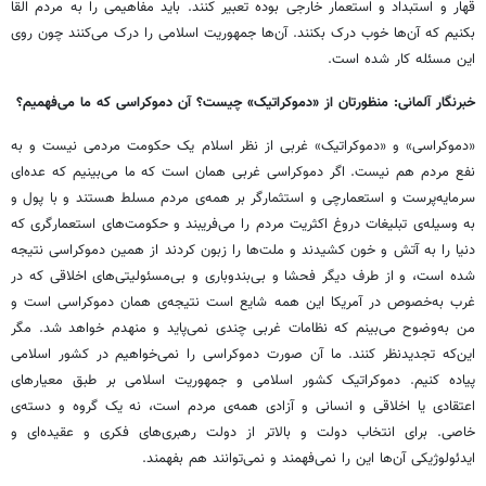
قهار و استبداد و استعمار خارجی بوده تعبیر کنند. باید مفاهیمی را به مردم القا
بکنیم که آن‌ها خوب درک بکنند. آن‌ها جمهوریت اسلامی را درک می‌کنند چون روی
این مسئله کار شده است.
خبرنگار آلمانی: منظورتان از «دموکراتیک» چیست؟ آن دموکراسی که ما می‌فهمیم؟
«دموکراسی» و «دموکراتیک» غربی از نظر اسلام یک حکومت مردمی نیست و به
نفع مردم هم نیست. اگر دموکراسی غربی همان است که ما می‌بینیم که عده‌ای
سرمایه‌پرست و استعمارچی و استثمارگر بر همه‌ی مردم مسلط هستند و با پول و
به وسیله‌ی تبلیغات دروغ اکثریت مردم را می‌فریبند و حکومت‌های استعمارگری که
دنیا را به آتش و خون کشیدند و ملت‌ها را زبون کردند از همین دموکراسی نتیجه
شده است، و از طرف دیگر فحشا و بی‌بندوباری و بی‌مسئولیتی‌های اخلاقی که در
غرب به‌خصوص در آمریکا این همه شایع است نتیجه‌ی همان دموکراسی است و
من به‌وضوح می‌بینم که نظامات غربی چندی نمی‌پاید و منهدم خواهد شد. مگر
این‌که تجدیدنظر کنند. ما آن صورت دموکراسی را نمی‌خواهیم در کشور اسلامی
پیاده کنیم. دموکراتیک کشور اسلامی و جمهوریت اسلامی بر طبق معیارهای
اعتقادی یا اخلاقی و انسانی و آزادی همه‌ی مردم است، نه یک گروه و دسته‌ی
خاصی. برای انتخاب دولت و بالاتر از دولت رهبری‌های فکری و عقیده‌ای و
ایدئولوژیکی آن‌ها این را نمی‌فهمند و نمی‌توانند هم بفهمند.