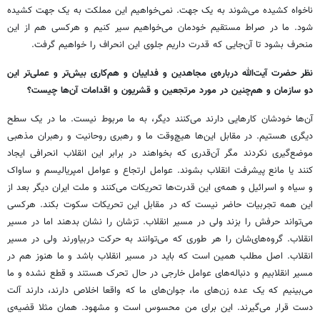
ناخواه کشیده می‌شوند به یک جهت. نمی‌خواهیم این مملکت به یک جهت کشیده
شود. ما در صراط مستقیم خودمان می‌خواهیم سیر کنیم و هرکسی هم از این
منحرف بشود تا آن‌جایی که قدرت داریم جلوی این انحراف را خواهیم گرفت.
نظر حضرت آیت‌الله درباره‌ی مجاهدین و فداییان و هم‌کاری بیش‌تر و عملی‌تر این
دو سازمان و هم‌چنین در مورد مرتجعین و قشریون و اقدامات آن‌ها چیست؟
آن‌ها خودشان کارهایی دارند می‌کنند دیگر، به ما مربوط نیست. ما در یک سطح
دیگری هستیم. در مقابل این‌ها هیچ‌وقت ما و رهبری روحانیت و رهبران مذهبی
موضع‌گیری نکردند مگر آن‌قدری که بخواهند در برابر این انقلاب انحرافی ایجاد
کنند یا مانع پیشرفت انقلاب بشوند. عوامل ارتجاع و عوامل امپریالیسم و ساواک
و سیاه و اسرائیل و همه‌ی این قدرت‌ها تحریکات می‌کنند و ملت ایران دیگر بعد از
این همه تجربیات حاضر نیست که در مقابل این تحریکات سکوت بکند. هرکسی
می‌تواند حرفش را بزند ولی در مسیر انقلاب. تزشان را نشان بدهند اما در مسیر
انقلاب. گروه‌های‌شان را هر طوری که می‌توانند به حرکت دربیاورند ولی در مسیر
انقلاب. اصل مطلب همین است که باید در مسیر انقلاب باشد و ما هنوز هم در
مسیر انقلابیم و دنباله‌های عوامل خارجی در حال تحرک هستند و قطع نشده و ما
می‌بینیم که یک عده زن‌های ما، جوان‌های ما که واقعا اخلاص دارند، دارند آلت
دست قرار می‌گیرند. این برای من محسوس است و مشهود. همان مثلا قضیه‌ی