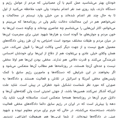
خودتان بهتر می‌شناسید عمل کنیم با آن عصبانیتی که مردم از عوامل رژیم و
دستگاه دارند، باید روزی صد نفر اعدام بشوند؛ ولی خوب ملاحظه می‌کنید از اول
تا به حال چند نفر اعدام شده‌اند و من خیلی وارد نیستم در محاکمات و
نمی‌خواهم هم در این محاکمات دخالت بکنم ولی در روزنامه‌ها که می‌بینم و
می‌خوانم، اکثر این‌هایی را می‌شناسم چه عناصری بوده‌اند و چگونه دست این‌ها به
خون مردم و جوان‌های ما آلوده است و هزارها شهود عینی برای مجرمیت این‌ها
در میان مردم و طبقات مختلف موجود است احتیاجی به آن طرز روش دادگاه‌های
معمول هیچ نیست و از جهت دیگر کسی وکالت این‌ها را قبول نمی‌کند، حتی
همان وکلای خیلی عادی و بی‌تفاوت هم از دفاع از این‌ها برای خودشان احساس
شرمندگی می‌کنند و قدرت دفاعی هم ندارند. مخفی بودن این‌ها هم اولا مخفی
نیست و عده‌ای آن‌جا هستند، در روزنامه‌ها هم مطالب آن‌ها منعکس می‌شود و
اگر بخواهند در این شرایطی که دستگاه‌ها و مامورین رژیم سابق با کمک
پلیس‌های مخفی آمریکا و اسرائیل در تلاش و فعالیت هستند و دادگاه‌ها به
صورتی که مورد نظر شماست تشکیل شود خطراتی در پیش است. شاید علت
این‌که آشکار نمی‌کنند همین‌ها باشد، از جهتی امنیتی است ولی گفته‌های آن‌ها و
دلایل جرم آن‌ها در روزنامه‌ها همه‌جا منعکس است. متاسفانه قریب شاید یک
دهه یا بیش‌تر است که در ایران در رژیم سابق دائما دادگاه‌های مخفی فعالیت
داشته، دسته‌دسته می‌کشته، در حالی که جرم برای مردم معلوم نبوده و شهود
عینی در دادگاه‌ها نبوده‌اند. از شما غربی‌ها هم هیچ‌وقت اعتراضی ندیدیم.