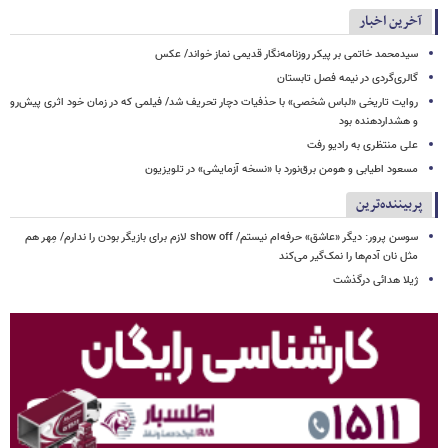
آخرین اخبار
سیدمحمد خاتمی بر پیکر روزنامه‌نگار قدیمی نماز خواند/ عکس
گالری‌گردی در نیمه فصل تابستان
روایت تاریخی «لباس شخصی» با حذفیات دچار تحریف شد/ فیلمی که در زمان خود اثری پیش‌رو
و هشداردهنده بود
علی منتظری به رادیو رفت
مسعود اطیابی و هومن برق‌نورد با «نسخه آزمایشی» در تلویزیون
پربیننده‌ترین
سوسن پرور: دیگر «عاشق» حرفه‌ام نیستم/ show off لازم برای بازیگر بودن را ندارم/ مِهر هم
مثل نان آدم‌ها را نمک‌گیر می‌کند
ژیلا هدائی درگذشت