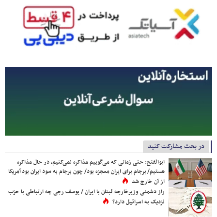
در بحث مشارکت کنید
ابوالفتح: حتی زمانی که می‌گوییم مذاکره نمی‌کنیم، در حال مذاکره
هستیم/ برجام برای ایران معجزه بود/ چون برجام به سود ایران بود آمریکا
از آن خارج شد
راز دشمنی وزیرخارجه لبنان با ایران / یوسف رجی چه ارتباطی با حزب
نزدیک به اسرائیل دارد؟