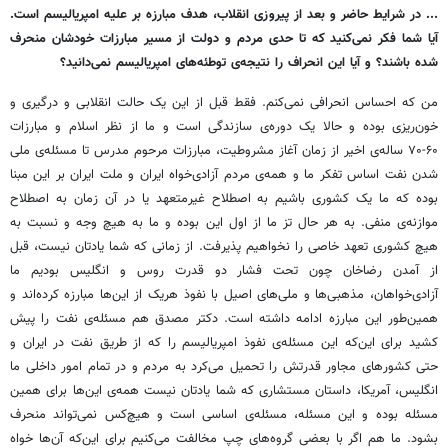
... در شرایط حاضر و بعد از پیروزی انقلاب، هدف مبارزه بر علیه امپریالیسم است.
آیا شما فکر نمی‌کنید که تا حدی مردم و دولت از مسیر مبارزات خودشان منحرف
شده باشند؟ و آیا این انحراف را نتیجه‌ی توطئه‌های امپریالیسم نمی‌دانید؟
من که احساس انحرافی نمی‌کنم. فقط قبل از این‌ یک حالت انقلابی و درگیری و
خون‌ریزی بوده و حالا یک دوره‌ی سازندگی است و ما از نظر اسلام و مبارزات
۶۰-۷۰ ساله‌ی اخیر از زمان آغاز مشروطیت، مبارزات مرحوم مدرس تا مسئله‌ی ملی
شدن نفت اساس تفکر ما و همه‌ی مردم آزادی‌خواه ایران و ملت ایران بر این مبنا
بوده که ما یک کشوری باشیم به اصطلاح غیرمتعهد یا در آن زمان به اصطلاح
موازنه‌ی منفی. به هر حال تز ما از اول این بوده و ما به هیچ وجه و نسبت به
هیچ کشوری تعهد خاصی را نخواهیم پذیرفت. از زمانی که شما یادتان نیست، قبل
از آمدن رضاخان چون تحت فشار دو قدرت روس و انگلیس بودیم ما
آزادی‌خواهان، مذهبی‌ها و ملی‌های اصیل با نفوذ هریک از این‌ها مبارزه کرده‌اند و
همین‌طور این مبارزه ادامه داشته است. دکتر مصدق هم مسئله‌ی نفت را پیش
کشید برای این‌که این مسئله‌ی نفوذ امپریالیسم را که از طریق نفت در ایران و
حتی کشورهای مجاور قدرتش را تحمیل می‌کرد به مردم و در تمام امور داخلی ما
انگلیس، آمریکا،‌ داستان مستشاری که شما یادتان نیست همه‌ی این‌ها برای همین
مسئله بوده و این مسئله، مسئله‌ی اساسی است و هیچ‌کس نمی‌تواند منحرف
بشود. ما هم اگر با بعضی گروه‌های چپ مخالفت می‌کنیم برای این‌که آن‌ها خواه