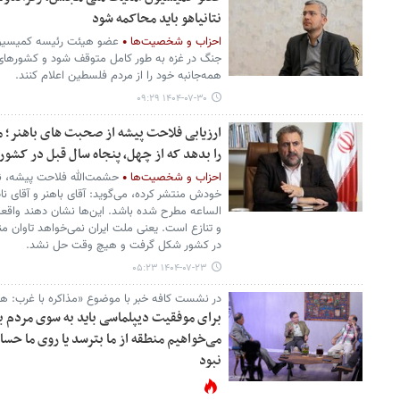
نتانیاهو باید محاکمه شود
احزاب و شخصیت‌ها
عضو هیئت رئیسه کمیسیو
جنگ در غزه به طور کامل متوقف شود و کشورهای
همه‌جانبه خود را از مردم فلسطین اعلام کنند.
۱۴۰۴-۰۷-۳۰ ۰۹:۲۹
ارزیابی فلاحت پیشه از صحبت های باهنر؛ مل
را بدهد که از چهل، پنجاه سال قبل در کش
احزاب و شخصیت‌ها
حشمت‌الله فلاحت پیشه، ن
خودش منتشر کرده، می‌گوید: آقای باهنر و آقای
الساعه مطرح شده باشد. این‌ها نشان دهند واقع
و تنازع است. یعنی ملت ایران نمی‌خواهد تاوان من
در کشور شکل گرفت و هیچ وقت حل نشد.
۱۴۰۴-۰۷-۲۳ ۰۵:۲۳
در نشست کافه خبر با موضوع «مذاکره با غرب: ه
برای موفقیت دیپلماسی باید به سوی مردم با
می‌خواهیم منطقه از ما بترسد یا روی ما حس
نبود