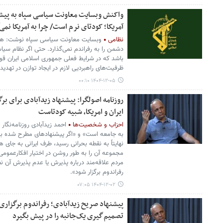
واکنش وبسایت معاونت سیاسی سپاه به پیشنه
آمریکا؛ کودتای نرم است/ چرا به آمریکا نمی
نظامی
وبسایت معاونت سیاسی سپاه نوشت: هیچ
دشمن را به رفراندم نمی‌گذارد. حتی اگر نظام س
باشد که در شرایط فعلی جمهوری اسلامی ایران قوی‌تر
ظرفیت‌های راهبردیی لازم در ایجاد توازن در تهدید 
۱۴۰۴-۱۲-۰۵ ۰۰:۱۰
روزنامه اصولگرا: پیشنهاد زیدآبادی برای بر
ایران و امریکا، شبیه کودتاست
احزاب و شخصیت‌ها
احمد زیدآبادی روزنامه‌نگا
به جامعه است» و «اگر پیشنهادهای مطرح شده بین 
نهایتاً به نقطه بحرانی رسید، طرف ایرانی به جای 
مجموعه آن را به طور روشن در اختیار افکارعموم
مردم علاقه‌مند درباره پذیرش یا عدم پذیرش آن نظ
رفراندوم برگزار شود».
۱۴۰۴-۱۲-۰۲ ۰۷:۰۵
پیشنهاد صریح زیدآبادی؛ رفراندوم برگزاری 
تصمیم‌گیری یک‌جانبه را در پیش بگیرد