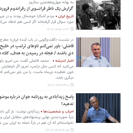
به بهانه چهل‌وهفتمین سالروز
گزارش یک ناظر فرانسوی از رفراندوم فروردین ۱۳۵۸؛ مشاهدات، نقدها و پا
تاریخ ایران
مردم آشکارا خوشحال بودند و در عی
مورد سوال قرار گرفته‌اند اگر کسی هم انتقاد می‌کر
۱۴۰۵-۰۱-۱۲ ۱۲:۱۸
در نشست «گفت‌وگویی در باب آینده‌ ایران» مطرح
فاضلی: باور نمی‌کنم ناوهای ترامپ در خلیج
دی‌ باشند / عجله در رسیدن به هدف، کلاه د
اخبار اندیشه
محمد فاضلی گفت: من امروز باور ن
می‌کنید که کسی مثل ترامپ، امروز اگر ناوهایش د
خون غلطیده دی‌ماه ماست. یا من باور نمی‌کنم که 
دیگری باشد.
۱۴۰۴-۱۲-۱۰ ۱۶:۱۷
پاسخ زیدآبادی به روزنامه جوان درباره موض
ندهید!
احزاب و شخصیت‌ها
زیدآبادی نوشت: باز گیر داده
بارۀ صورت‌بندی نهایی پیشنهادهای متقابل ایران و 
نخواسته‌ام که آن هم در بارۀ حمله به ایران بین مرد
۱۴۰۴-۱۲-۰۵ ۲۲:۰۲