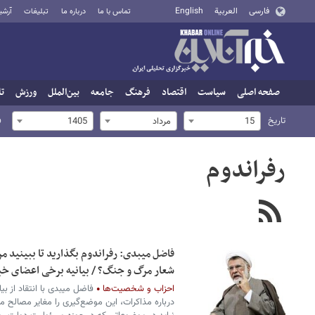
فارسی
العربية
English
تماس با ما
درباره ما
تبلیغات
آرشی
صفحه اصلی
سیاست
اقتصاد
فرهنگ
جامعه
بین‌الملل
ورزش
تا
تاریخ
ف
15
مرداد
1405
رفراندوم
فاضل میبدی: رفراندوم بگذارید تا ببینید مر
شعار مرگ و جنگ؟ / بیانیه برخی اعضای خب
احزاب و شخصیت‌ها
فاضل میبدی با انتقاد از ب
درباره مذاکرات، این موضع‌گیری را مغایر مصالح 