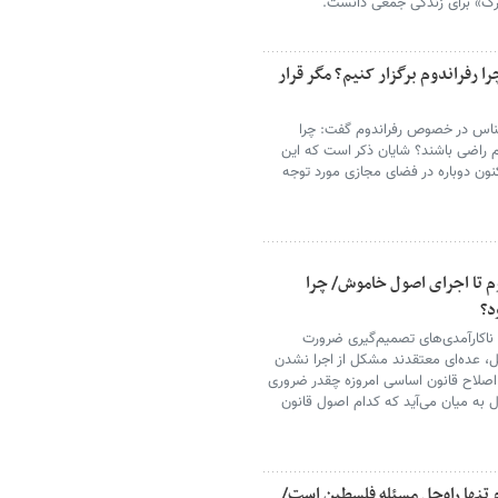
رک» برای زندگی جمعی دانست.
رفراندوم برگزار کنیم؟ مگر قرار
شناس در خصوص رفراندوم گفت: چرا
م؟ مگر قرار بوده ۱۰۰ درصد مردم راضی باشند؟ شایان ذکر است که این
 پیش است که اکنون دوباره در فضای مجازی مورد توجه
وم تا اجرای اصول خاموش/ چرا
د؟
 ناکارآمدی‌های تصمیم‌گیری ضرورت
ابل، عده‌ای معتقدند مشکل از اجرا نشدن
 اصلاح قانون اساسی امروزه چقدر ضروری
ال به میان می‌آید که کدام اصول قانون
تنها راه‌حل مسئله فلسطین است/