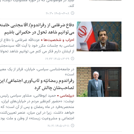
نباید در موضوعاتی که در حوزه مسئولیت دولت، و
کند.
۱۴۰۵-۰۴-۰۸ ۲۰:۳۰
دفاع ضرغامی از رفراندوم/ آقا مجتبی خامن
می‌توانیم شاهد تحول در حکمرانی باشیم
احزاب و شخصیت‌ها
عزت‌الله ضرغامی با دفاع ا
اساسی به جلسات مکرر خود با آیت الله سیدمجتبی 
از ایشان دارم فکر می کنم می توانیم شاهد تحول
۱۴۰۵-۰۳-۲۹ ۱۹:۴۲
در جامعه‌شناسی سیاسی، خیابان، فراتر از یک معبر 
است»
رفراندوم رمضانیّه و تاب‌آوری اجتماعی/ این 
تصاحب‌شان چالش کرد
دیپلماسی
حمید ابوطالبی، مشاور سیاسی رئیس ج
نوشت: «حضور کم‌نظیر مردم در خیابان‌های ایران، د
منحصربه‌فرد در ماه رمضان و پس از آن است؛ که 
خواهد داشت. زیرا در این میان، عنصر تعیین‌کننده،
اجتماعی و مشروعیت زیسته» از وطن و ملت بود:
۱۴۰۵-۰۲-۱۱ ۲۰:۲۱