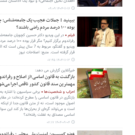
«فقدان تخیل اجتماعی» و نبود یک «داستان مشت
۱۴۰۴-۱۱-۱۶ ۰۹:۰۹
ببینید | جملات عجیب یک جامعه‌شناس: چرا 
بوده ۱۰۰ درصد مردم راضی باشند؟
فیلم
در این ویدیو دکتر حسین کچویان جامعه‌
رفراندوم برگزار کنی
ویدیو و گفتگو، مربوط به 7 سال
قرار گرفته است. منبع: اصلاحات نیوز
۱۴۰۴-۱۱-۱۲ ۰۷:۴۵
خبرآنلاین گزارش می دهد:
بازگشت به قانون اساسی؛از اصلاح و رفراند
مهمترین سند قانون کشور ناقص اجرا می‌شو
احزاب و شخصیت‌ها
برخی سیاسیون با اشاره به
بازنگری در قانون اساسی را مطرح کرده‌اند؛ در مق
اصول موجود است، نه از متن قانون.جدا از اینکه
است و می‌تواند گره‌ای از بحران‌ها باز کند این سو
اساسی مصداق به غفلت رفته‌اند؟
۱۴۰۴-۰۹-۰۴ ۰۷:۱۷
عضو کمیسیون امنیت ملی مجلس: رفراندوم 